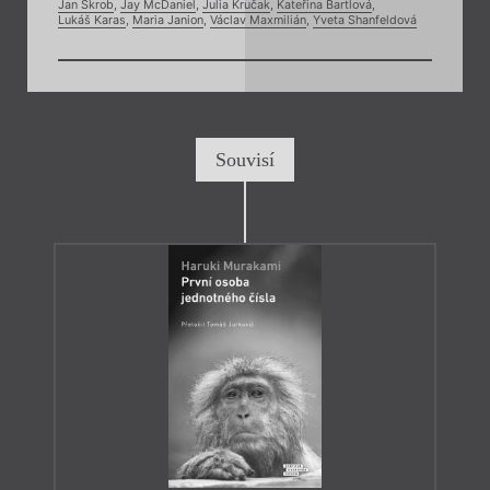
Jan Škrob
,
Jay McDaniel
,
Julia Kručak
,
Kateřina Bartlová
,
Lukáš Karas
,
Maria Janion
,
Václav Maxmilián
,
Yveta Shanfeldová
Souvisí