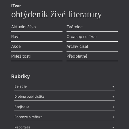
iTvar
obtýdeník živé literatury
Aktuální číslo
Tvárnice
Ravt
O časopisu Tvar
Akce
Archiv čísel
Příležitosti
Předplatné
Rubriky
Beletrie
Poezie
,
Próza
,
Dokumenty
,
Drama
,
Celá rubrika
Drobná publicistika
Odlesk
,
Zasláno
,
Nezařazené
,
Novinky v Tvaru
,
Slovo
,
Výročí
,
Esejistika
Nekrolog
,
Glosa
,
Sloupek
,
Pozvánka
,
Literární soutěž
,
Komentář
,
Celá rubrika
Esej
,
Pádlo
,
Úvaha
,
Texty
,
Studie
,
Celá rubrika
Recenze a reflexe
Recenze
,
Dvakrát
,
Horké párky
,
969 slov o próze
,
Reportáže