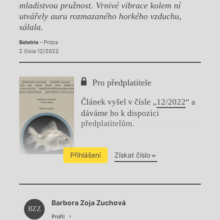
mladistvou pružnost. Vrnivé vibrace kolem ní
utvářely auru rozmazaného horkého vzduchu,
sálala.
Beletrie
– Próza
Z čísla 12/2022
Pro předplatitele
Článek vyšel v čísle „
12/2022
“ a
dáváme ho k dispozici
předplatitelům.
Přihlášení
Získat číslo
Chviličku.
Barbora Zoja Zuchová
Načítá se.
BZZ
Profil