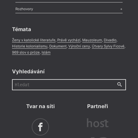
Méně slov o próze
,
Celá rubrika
Literární zítřky
,
Reportáž
,
Literární život
,
Divadlo
,
Kritický ohlas
,
Rozhovory
Celá rubrika
Rozhovor
,
Anketa
,
Celá rubrika
Témata
Ženy v katolické literatuře
,
Právě vychází
,
Mauzoleum
,
Divadlo
,
Historie kolonialismu
,
Dokument
,
Výroční ceny
,
Útvary Sylvy Ficové
,
969 slov o próze
,
Islám
Vyhledávání
Tvar na síti
Partneři