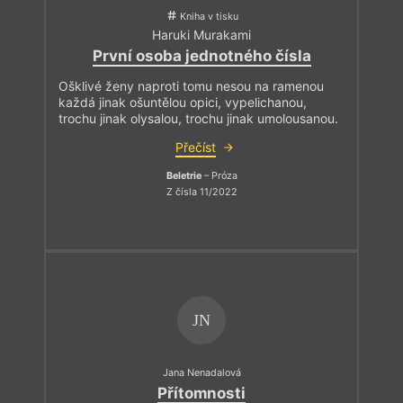
Kniha v tisku
Haruki Murakami
První osoba jednotného čísla
Ošklivé ženy naproti tomu nesou na ramenou
každá jinak ošuntělou opici, vypelichanou,
trochu jinak olysalou, trochu jinak umolousanou.
Přečíst
Beletrie
– Próza
Z čísla 11/2022
JN
Jana Nenadalová
Přítomnosti