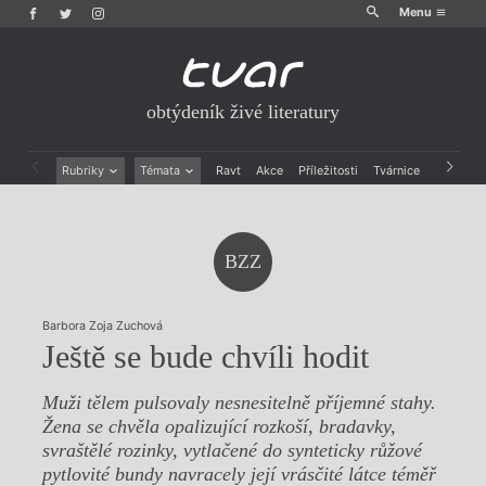
Menu
obtýdeník živé literatury
Rubriky
Témata
Ravt
Akce
Příležitosti
Tvárnice
Archiv
Beletrie
Ženy v katolické literatuře
Drobná publicistika
Právě vychází
Esejistika
Mauzoleum
BZZ
Recenze a reflexe
Divadlo
Reportáže
Historie kolonialismu
Rozhovory
Dokument
Barbora Zoja Zuchová
Výroční ceny
Ještě se bude chvíli hodit
Muži tělem pulsovaly nesnesitelně příjemné stahy.
Žena se chvěla opalizující rozkoší, bradavky,
svraštělé rozinky, vytlačené do synteticky růžové
pytlovité bundy navracely její vrásčité látce téměř