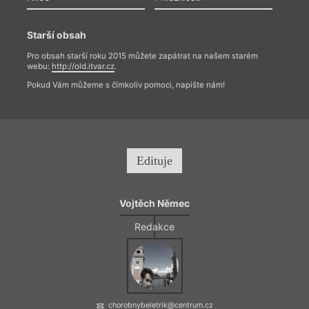
Starší obsah
Pro obsah starší roku 2015 můžete zapátrat na našem starém
webu:
http://old.itvar.cz
.
Pokud Vám můžeme s čímkoliv pomoci, napište nám!
Věřím,
Edituje
jsou l
Vojtěch Němec
Redakce
chorobnybeletrik@centrum.cz