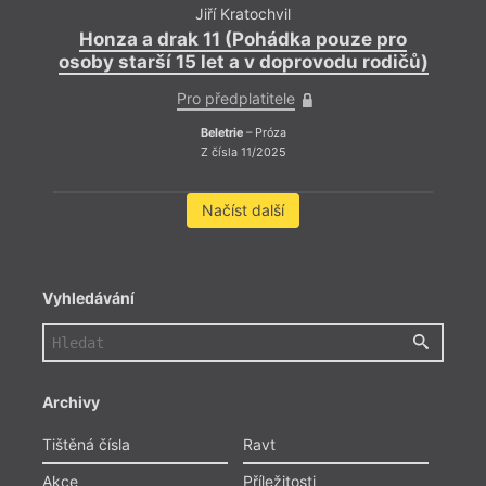
Jiří Kratochvil
Honza a drak 11 (Pohádka pouze pro
osoby starší 15 let a v doprovodu rodičů)
Pro předplatitele
Beletrie
– Próza
Z čísla 11/2025
Načíst další
Anno!
A zas
a nac
Vyhledávání
Archivy
Tištěná čísla
Ravt
Akce
Příležitosti