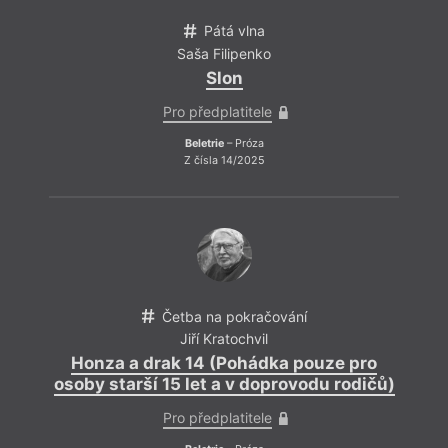
Pátá vlna
Saša Filipenko
Slon
Pro předplatitele
Beletrie
– Próza
Z čísla 14/2025
tvůj 
ve dn
jazyk
tos n
Četba na pokračování
Jiří Kratochvil
Honza a drak 14 (Pohádka pouze pro
osoby starší 15 let a v doprovodu rodičů)
Pro předplatitele