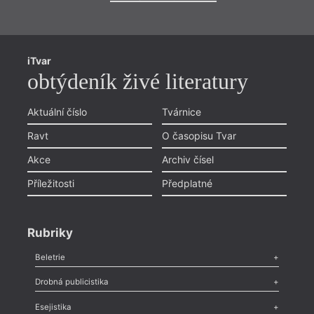
iTvar
obtýdeník živé literatury
Aktuální číslo
Tvárnice
Ravt
O časopisu Tvar
Akce
Archiv čísel
Co je
Příležitosti
Předplatné
co sa
jsou 
Rubriky
Beletrie
Poezie
,
Próza
,
Dokumenty
,
Drama
,
Celá rubrika
Drobná publicistika
Odlesk
,
Zasláno
,
Nezařazené
,
Novinky v Tvaru
,
Slovo
,
Výročí
,
Esejistika