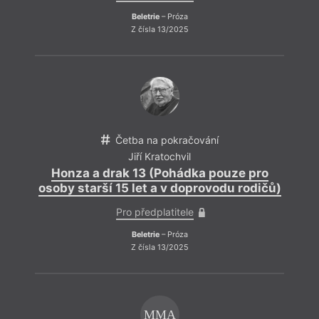
V noc
Beletrie
– Próza
jen t
Z čísla 13/2025
Bůh j
vidí j
Četba na pokračování
Jiří Kratochvil
Honza a drak 13 (Pohádka pouze pro
osoby starší 15 let a v doprovodu rodičů)
Pro předplatitele
Beletrie
– Próza
Z čísla 13/2025
MMA
A 