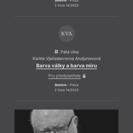
Beletrie
– Próza
Z čísla 14/2025
Ja
KVA
Pátá vlna
Karine Vjačeslavovna Arutjunovová
Barva války a barva míru
Pro předplatitele
Beletrie
– Próza
Z čísla 14/2025
o 