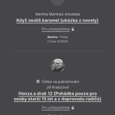
Za ší
Martina Martinez Arboleda
brodí
Když osolíš karamel (ukázka z novely)
V tic
Pro předplatitele
Sním 
za je
Beletrie
– Próza
A ty 
Z čísla 12/2025
vlídn
Četba na pokračování
Jiří Kratochvil
Honza a drak 12 (Pohádka pouze pro
osoby starší 15 let a v doprovodu rodičů)
Pro předplatitele