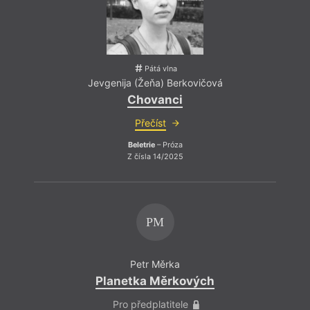
Dinçe
Pátá vlna
Jevgenija (Žeňa) Berkovičová
Chovanci
Přečíst
Beletrie
– Próza
Z čísla 14/2025
PM
Petr Měrka
Planetka Měrkových
Pro předplatitele