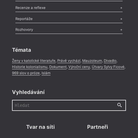
Nekrolog
,
Glosa
,
Sloupek
,
Pozvánka
,
Literární soutěž
,
Komentář
,
Celá rubrika
Esej
,
Pádlo
,
Úvaha
,
Texty
,
Studie
,
Celá rubrika
Recenze a reflexe
Recenze
,
Dvakrát
,
Horké párky
,
969 slov o próze
,
Reportáže
Méně slov o próze
,
Celá rubrika
Literární zítřky
,
Reportáž
,
Literární život
,
Divadlo
,
Kritický ohlas
,
Rozhovory
Celá rubrika
Rozhovor
,
Anketa
,
Celá rubrika
Témata
Ženy v katolické literatuře
,
Právě vychází
,
Mauzoleum
,
Divadlo
,
Historie kolonialismu
,
Dokument
,
Výroční ceny
,
Útvary Sylvy Ficové
,
969 slov o próze
,
Islám
Vyhledávání
Tvar na síti
Partneři