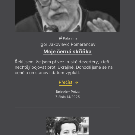
Pátá vlna
Igor Jakovlevič Pomerancev
Moje černá skříňka
Řekl jsem, že jsem přivezl ruské dezertéry, kteří
nechtějí bojovat proti Ukrajině. Dohodli jsme se na
ceně a on stanovil datum vyplutí.
Přečíst
Beletrie
– Próza
Z čísla 14/2025
Hellm
Franz
Irena
Silke