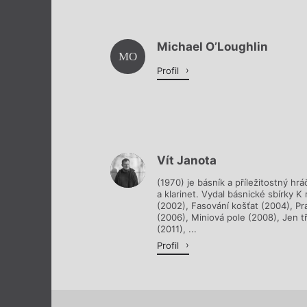
Michael O’Loughlin
MO
Profil
Vít Janota
(1970) je básník a příležitostný hr
a klarinet. Vydal básnické sbírky K 
(2002), Fasování košťat (2004), P
(2006), Miniová pole (2008), Jen tř
(2011), ...
Profil