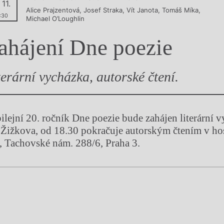
 11.
Alice Prajzentová
,
Josef Straka
,
Vít Janota
,
Tomáš Míka
,
y
:30
Michael O’Loughlin
ahájení Dne poezie
terární vycházka, autorské čtení.
bilejní 20. ročník Dne poezie bude zahájen literární
 Žižkova, od 18.30 pokračuje autorským čtením v h
, Tachovské nám. 288/6, Praha 3.