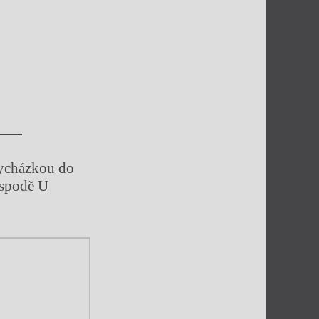
 vycházkou do
ospodě U