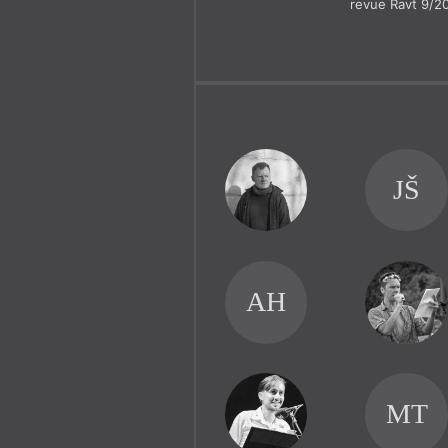
revue Ravt 9/2
JŠ
AH
MT