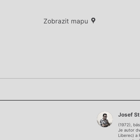
Zobrazit mapu
Chviličku.
Chviličku.
Načítá se.
Josef S
Načítá se.
(1972), bás
Je autor dv
Liberec) a 