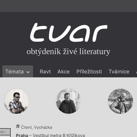
obtýdeník živé literatury
Témata
Ravt
Akce
Příležitosti
Tvárnice
ické literatuře
icistika
zí
eflexe
onialismu
Čtení, Vycházka
018 =
Praha
– Vestibul metra B Křižíkova