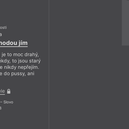
osti
a
hodou jím
 je to moc drahý,
kdy, to jsou starý
e nikdy nepřejím.
e do pussy, ani
ele
– Slovo
8