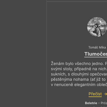
Tomáš Míka
Tlumoče
Ženám bylo všechno jedno. 
svými stoly, případně na nich
sukních, s dlouhými opečova
pěstěnýma nohama (ať již to
v nenuceně elegantním oble
Přečíst
Beletrie
– Pró