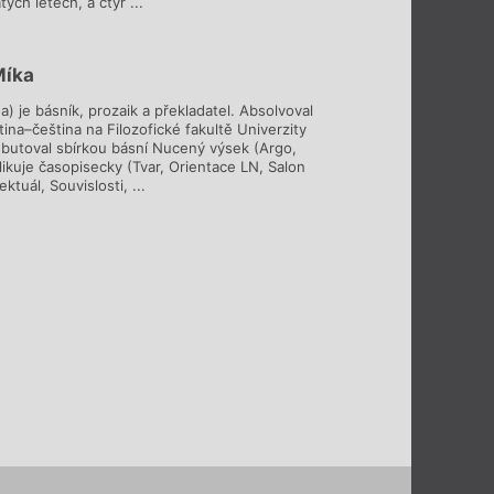
ých letech, a čtyř ...
Míka
a) je básník, prozaik a překladatel. Absolvoval
tina–čeština na Filozofické fakultě Univerzity
ebutoval sbírkou básní Nucený výsek (Argo,
ikuje časopisecky (Tvar, Orientace LN, Salon
ektuál, Souvislosti, ...