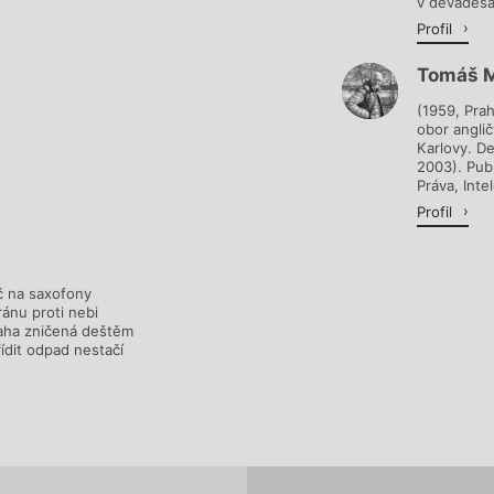
v devadesát
Profil
Tomáš 
(1959, Prah
obor anglič
Karlovy. D
2003). Publ
Práva, Intel
Profil
áč na saxofony
ránu proti nebi
raha zničená deštěm
ídit odpad nestačí