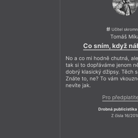
Učitel skromn
Tomáš Mík
Co sním, když ná
No a co mi hodně chutná, ale
tak si to dopřáváme jenom ně
dobrý klasický džipsy. Těch s
Znáte to, ne? To vám vkouzn
nevíte jak.
Pro předplatit
Drobná publicistika
Z čísla 16/201