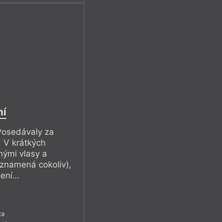
ní
Posedávaly za
. V krátkých
nými vlasy a
 znamená cokoliv),
čení…
za