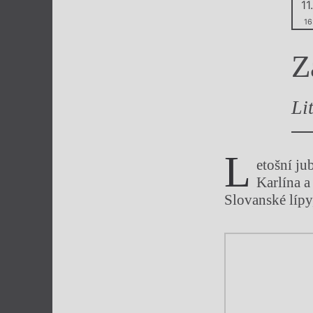
11.
Výroční cen
16
Z
Li
L
etošní ju
Karlína a
Slovanské lípy