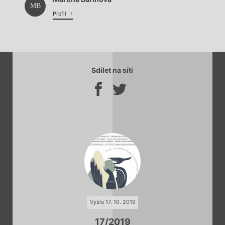
Načítá se.
MB
Profil
Sdílet na síti
Vyšlo 17. 10. 2019
17/2019