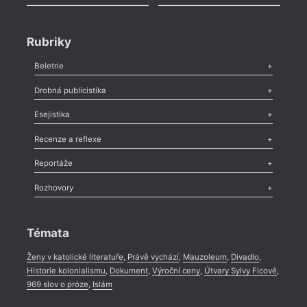
Rubriky
Beletrie
Poezie
,
Próza
,
Dokumenty
,
Drama
,
Celá rubrika
Drobná publicistika
Odlesk
,
Zasláno
,
Nezařazené
,
Novinky v Tvaru
,
Slovo
,
Výročí
,
Esejistika
Nekrolog
,
Glosa
,
Sloupek
,
Pozvánka
,
Literární soutěž
,
Komentář
,
Celá rubrika
Esej
,
Pádlo
,
Úvaha
,
Texty
,
Studie
,
Celá rubrika
Recenze a reflexe
Recenze
,
Dvakrát
,
Horké párky
,
969 slov o próze
,
Reportáže
Méně slov o próze
,
Celá rubrika
Literární zítřky
,
Reportáž
,
Literární život
,
Divadlo
,
Kritický ohlas
,
Rozhovory
Celá rubrika
Rozhovor
,
Anketa
,
Celá rubrika
Témata
Ženy v katolické literatuře
,
Právě vychází
,
Mauzoleum
,
Divadlo
,
Historie kolonialismu
,
Dokument
,
Výroční ceny
,
Útvary Sylvy Ficové
,
969 slov o próze
,
Islám