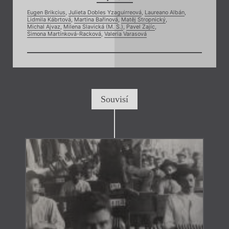
Eugen Brikcius
,
Julieta Dobles Yzaguirreová
,
Laureano Albán
,
Lidmila Kábrtová
,
Martina Bařinová
,
Matěj Stropnický
,
Michal Ajvaz
,
Milena Slavická (M. S.)
,
Pavel Zajíc
,
Simona Martínková-Racková
,
Valeria Varasová
Souvisí