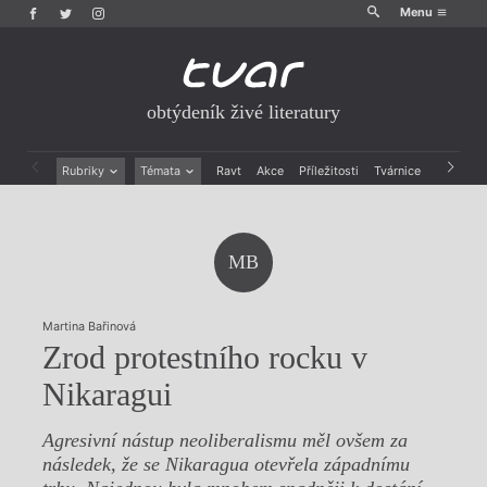
Menu
obtýdeník živé literatury
Rubriky
Témata
Ravt
Akce
Příležitosti
Tvárnice
Archiv
Beletrie
Ženy v katolické literatuře
Drobná publicistika
Právě vychází
Esejistika
Mauzoleum
MB
Recenze a reflexe
Divadlo
Reportáže
Historie kolonialismu
Rozhovory
Dokument
Martina Bařinová
Výroční ceny
Zrod protestního rocku v
Nikaragui
Agresivní nástup neoliberalismu měl ovšem za
následek, že se Nikaragua otevřela západnímu