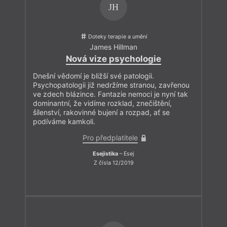
JH
Doteky terapie a umění
James Hillman
Nová vize psychologie
Dnešní vědomí je bližší své patologii.
Psychopatologii již nedržíme stranou, zavřenou
ve zdech blázince. Fantazie nemoci je nyní tak
dominantní, že vidíme rozklad, znečištění,
šílenství, rakovinné bujení a rozpad, ať se
podíváme kamkoli.
Pro předplatitele
Esejistika
– Esej
Z čísla 12/2019