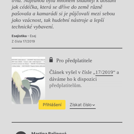
trhu. Najednou byla mnohem snadněji k dostání
jak cédéčka, která se dříve do země různě
pašovala a kamarádi si je půjčovali mezi sebou
jako vzácnost, tak hudební nástroje a lepší
technické vybavení.
Esejistika
– Esej
Z čísla 17/2019
Pro předplatitele
Článek vyšel v čísle „
17/2019
“ a
dáváme ho k dispozici
předplatitelům.
Přihlášení
Získat číslo
Chviličku.
Martina Bařinová