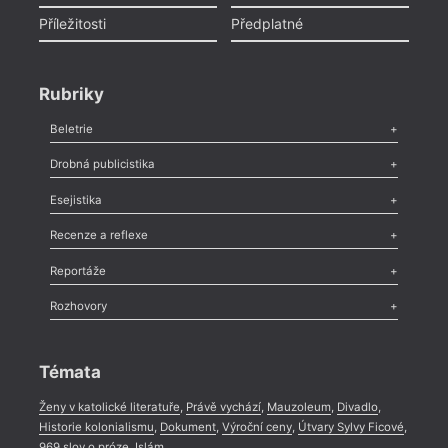
Příležitosti
Předplatné
Rubriky
Beletrie
Poezie
,
Próza
,
Dokumenty
,
Drama
,
Celá rubrika
Drobná publicistika
Odlesk
,
Zasláno
,
Nezařazené
,
Novinky v Tvaru
,
Slovo
,
Výročí
,
Esejistika
Nekrolog
,
Glosa
,
Sloupek
,
Pozvánka
,
Literární soutěž
,
Komentář
,
Celá rubrika
Esej
,
Pádlo
,
Úvaha
,
Texty
,
Studie
,
Celá rubrika
Recenze a reflexe
Recenze
,
Dvakrát
,
Horké párky
,
969 slov o próze
,
Reportáže
Méně slov o próze
,
Celá rubrika
Literární zítřky
,
Reportáž
,
Literární život
,
Divadlo
,
Kritický ohlas
,
Rozhovory
Celá rubrika
Rozhovor
,
Anketa
,
Celá rubrika
Témata
Ženy v katolické literatuře
,
Právě vychází
,
Mauzoleum
,
Divadlo
,
Historie kolonialismu
,
Dokument
,
Výroční ceny
,
Útvary Sylvy Ficové
,
969 slov o próze
,
Islám