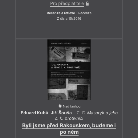
Pro předplatitele
Recenze a reflexe
– Recenze
Z čísla 15/2016
Nad knihou
Eduard Kubů
,
Jiří Šouša
–
T. G. Masaryk a jeho
c. k. protivníci
Byli jsme před Rakouskem, budeme i
po něm