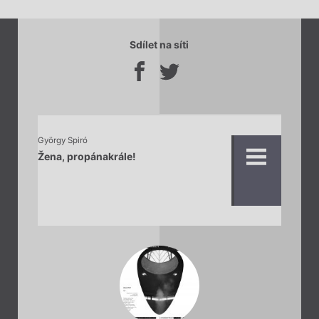
Sdílet na síti
György Spiró
Žena, propánakrále!