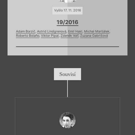
Vyšlo 17. 11. 2016
19/2016
Adam Borzič
,
Astrid Lindgrenová
,
Emil Hakl
,
Michal Maršálek
,
Roberto Bolaño
,
Viktor Pípal
,
Zdeněk Volf
,
Zuzana Gabrišová
Souvisí