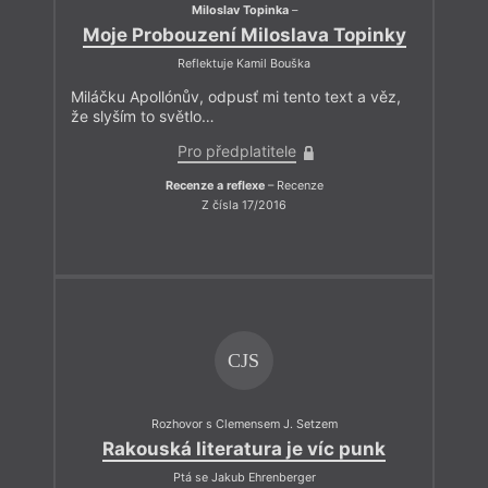
Miloslav Topinka
–
Moje Probouzení Miloslava Topinky
Reflektuje Kamil Bouška
Miláčku Apollónův, odpusť mi tento text a věz,
že slyším to světlo…
Pro předplatitele
Recenze a reflexe
– Recenze
Z čísla 17/2016
CJS
Rozhovor s Clemensem J. Setzem
Rakouská literatura je víc punk
Ptá se Jakub Ehrenberger