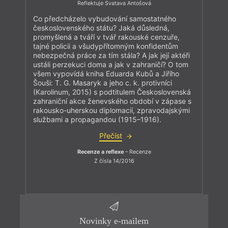
Reflektuje Svatava Antošová
Co předcházelo vybudování samostatného
československého státu? Jaká důsledná,
promyšlená a tváří v tvář rakouské cenzuře,
tajné policii a všudypřítomným konfidentům
nebezpečná práce za tím stála? A jak její aktéři
ustáli perzekuci doma a jak v zahraničí? O tom
všem vypovídá kniha Eduarda Kubů a Jiřího
Šouši: T. G. Masaryk a jeho c. k. protivníci
(Karolinum, 2015) s podtitulem Československá
zahraniční akce ženevského období v zápase s
rakousko-uherskou diplomacií, zpravodajskými
službami a propagandou (1915–1916).
Přečíst
Recenze a reflexe
– Recenze
Z čísla 14/2016
Novinky e-mailem