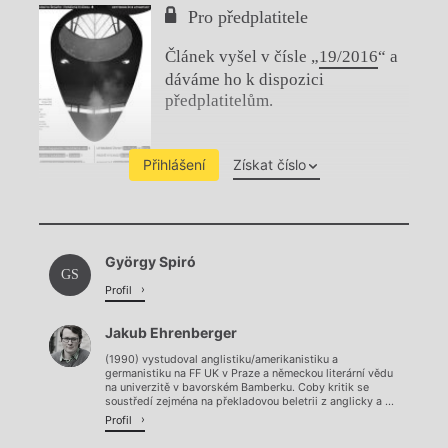
Pro předplatitele
Článek vyšel v čísle „
19/2016
“ a
dáváme ho k dispozici
předplatitelům.
Přihlášení
Získat číslo
Chviličku.
György Spiró
Načítá se.
GS
Profil
Jakub Ehrenberger
(1990) vystudoval anglistiku/amerikanistiku a
germanistiku na FF UK v Praze a německou literární vědu
na univerzitě v bavorském Bamberku. Coby kritik se
soustředí zejména na překladovou beletrii z anglicky a ...
Profil