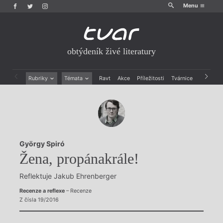
Menu
obtýdeník živé literatury
Rubriky
Témata
Ravt
Akce
Příležitosti
Tvárnice
Archiv
Beletrie
Ženy v katolické literatuře
Drobná publicistika
Právě vychází
Esejistika
Mauzoleum
Recenze a reflexe
Divadlo
Reportáže
Historie kolonialismu
György Spiró
Rozhovory
Dokument
Žena, propánakrále!
Výroční ceny
Reflektuje Jakub Ehrenberger
Recenze a reflexe
– Recenze
Z čísla 19/2016