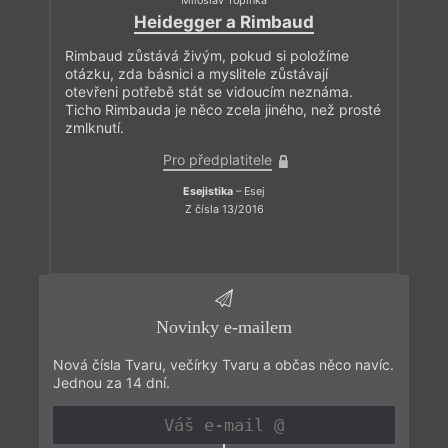
Miloslav Topinka
Heidegger a Rimbaud
Rimbaud zůstává živým, pokud si položíme
otázku, zda básnici a myslitele zůstávají
otevřeni potřebě stát se vidoucím neznáma.
Ticho Rimbauda je něco zcela jiného, než prosté
zmlknutí.
Pro předplatitele
Esejistika
– Esej
Z čísla 13/2016
Novinky e-mailem
Nová čísla Tvaru, večírky Tvaru a občas něco navíc.
Jednou za 14 dní.