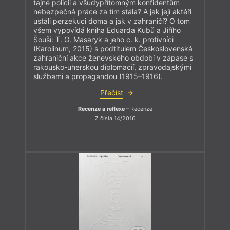
tajné policii a všudypřítomným konfidentům
nebezpečná práce za tím stála? A jak její aktéři
ustáli perzekuci doma a jak v zahraničí? O tom
všem vypovídá kniha Eduarda Kubů a Jiřího
Šouši: T. G. Masaryk a jeho c. k. protivníci
(Karolinum, 2015) s podtitulem Československá
zahraniční akce ženevského období v zápase s
rakousko-uherskou diplomacií, zpravodajskými
službami a propagandou (1915–1916).
Přečíst
Recenze a reflexe
– Recenze
Z čísla 14/2016