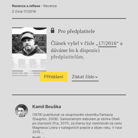
Recenze a reflexe
– Recenze
Z čísla 17/2016
Pro předplatitele
Článek vyšel v čísle „
17/2016
“ a
dáváme ho k dispozici
předplatitelům.
Přihlášení
Získat číslo
Chviličku.
Kamil Bouška
Načítá se.
(1979) publikoval ve skupinovém sborníku Fantasía
(Dauphin, 2008). Samostatným debutem je sbírka Oheň
po slavnosti (Fra, 2011), za kterou byl nominován na cenu
Magnesia Litera v kategoriích poezie a objev roku. V roce
2015 ...
Profil