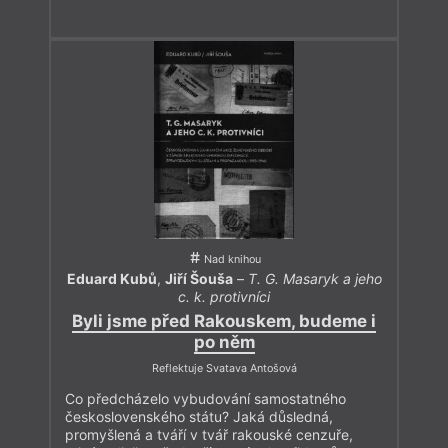
Nad knihou
Eduard Kubů
,
Jiří Šouša
–
T. G. Masaryk a jeho
c. k. protivníci
Byli jsme před Rakouskem, budeme i
po něm
Reflektuje Svatava Antošová
Co předcházelo vybudování samostatného
československého státu? Jaká důsledná,
promyšlená a tváří v tvář rakouské cenzuře,