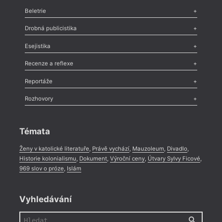
Beletrie
Poezie
,
Próza
,
Dokumenty
,
Drama
,
Celá rubrika
Drobná publicistika
Odlesk
,
Zasláno
,
Nezařazené
,
Novinky v Tvaru
,
Slovo
,
Výročí
,
Esejistika
Nekrolog
,
Glosa
,
Sloupek
,
Pozvánka
,
Literární soutěž
,
Komentář
,
Celá rubrika
Esej
,
Pádlo
,
Úvaha
,
Texty
,
Studie
,
Celá rubrika
Recenze a reflexe
Recenze
,
Dvakrát
,
Horké párky
,
969 slov o próze
,
Reportáže
Méně slov o próze
,
Celá rubrika
Literární zítřky
,
Reportáž
,
Literární život
,
Divadlo
,
Kritický ohlas
,
Rozhovory
Celá rubrika
Rozhovor
,
Anketa
,
Celá rubrika
Témata
Ženy v katolické literatuře
,
Právě vychází
,
Mauzoleum
,
Divadlo
,
Historie kolonialismu
,
Dokument
,
Výroční ceny
,
Útvary Sylvy Ficové
,
969 slov o próze
,
Islám
Vyhledávání