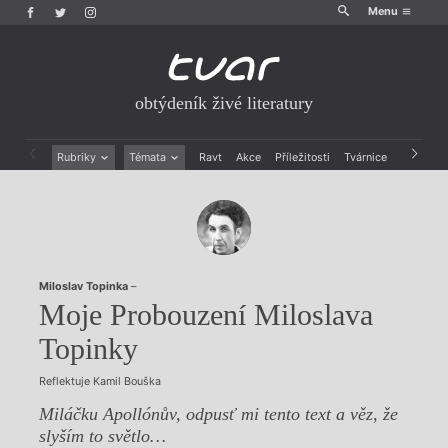
Menu
obtýdeník živé literatury
Rubriky
Témata
Ravt
Akce
Příležitosti
Tvárnice
Archiv
Beletrie
Ženy v katolické literatuře
Drobná publicistika
Právě vychází
Esejistika
Mauzoleum
Recenze a reflexe
Divadlo
Reportáže
Historie kolonialismu
Miloslav Topinka
–
Rozhovory
Dokument
Moje Probouzení Miloslava
Výroční ceny
Topinky
Reflektuje Kamil Bouška
Miláčku Apollónův, odpusť mi tento text a věz, že
slyším to světlo…