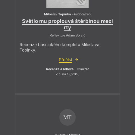
Miloslav Topinka
–
Probouzení
Světlo mu proplouvá štěrbinou mezi
rty
Reflektuje Adam Borzič
Recenze básnického kompletu Miloslava
Topinky.
Přečíst
Recenze a reflexe
– Dvakrát
Z čísla 13/2016
MT