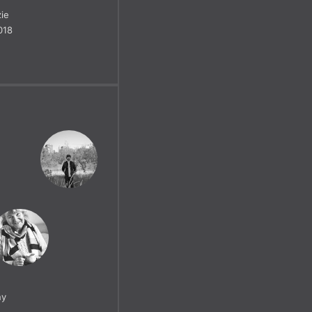
ie
018
ny