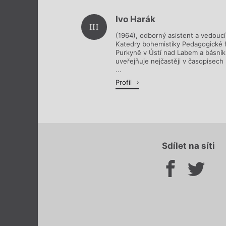
Ivo Harák
IH
(1964), odborný asistent a vedoucí 
Katedry bohemistiky Pedagogické fa
Purkyně v Ústí nad Labem a básník. 
uveřejňuje nejčastěji v časopisech 
...
Profil
Sdílet na síti