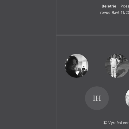
Beletrie
– Poez
revue Ravt 11/2
IH
Výroční ce