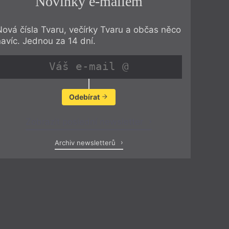
Novinky e-mailem
Nová čísla Tvaru, večírky Tvaru a občas něco
navíc. Jednou za 14 dní.
Odebírat
Zobrazit poslední newsletter
Archiv newsletterů