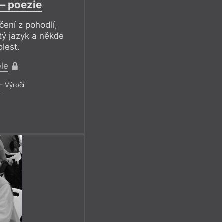
 – poezie
ení z pohodlí,
tý jazyk a někde
lest.
ele
– Výročí
7