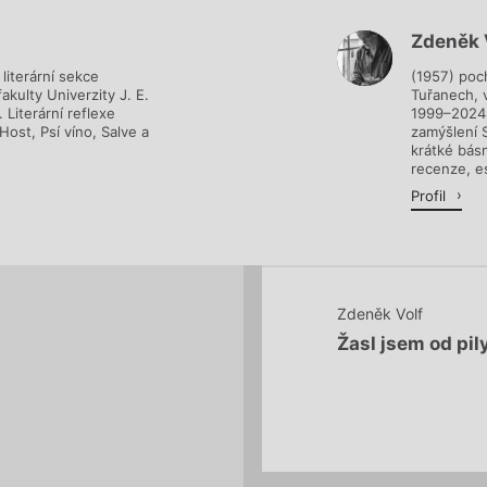
Zdeněk 
Načítá se.
literární sekce
(1957) poch
kulty Univerzity J. E.
Tuřanech, v
Literární reflexe
1999–2024 
Host, Psí víno, Salve a
zamýšlení S
krátké bás
recenze, es
Profil
Zdeněk Volf
Žasl jsem od pil