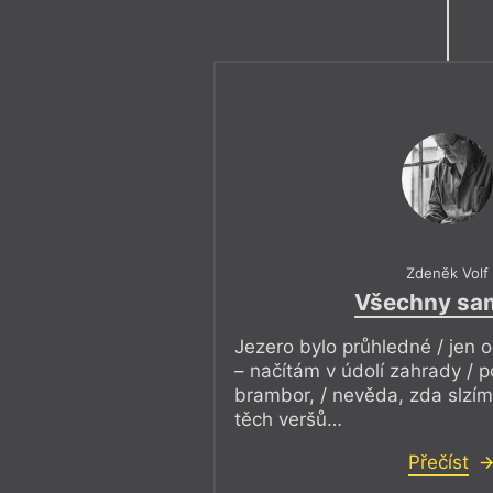
Zdeněk Volf
Všechny sa
Jezero bylo průhledné / jen o
– načítám v údolí zahrady / 
brambor, / nevěda, zda slzím z
těch veršů…
Přečíst