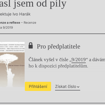
asl jsem od pily
y
lektuje Ivo Harák
nze a reflexe
– Recenze
la 9/2019
Pro předplatitele
Článek vyšel v čísle „
9/2019
“ a dává
ho k dispozici předplatitelům.
Přihlášení
Získat číslo
Chviličku.