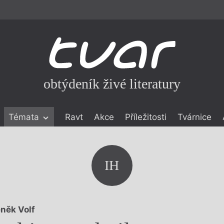
obtýdeník živé literatury
Témata
Ravt
Akce
Příležitosti
Tvárnice
ické literatuře
icistika
zí
IH
eflexe
onialismu
něk Volf