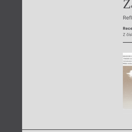
Ž
Výroční cen
Ref
Rece
Z čís