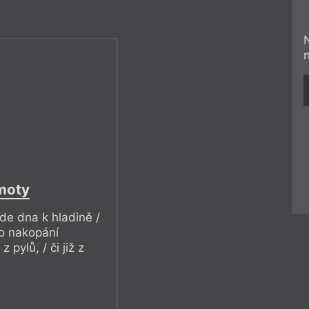
moty
de dna k hladině /
po nakopání
 pylů, / či již z