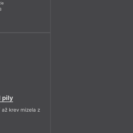
ie
8
 pily
/ až krev mizela z