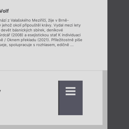
Volf
ází z Valašského Meziříčí, žije v Brně-
 jehož okolí připouštěl krávy. Vydal mezi lety
devět básnických sbírek, deníkové
rdcář (2008) a esejistickou stať K individuaci
ně / Oknem překladu (2021). Příležitostně píše
eje, spolupracuje s rozhlasem, edičně ...
y