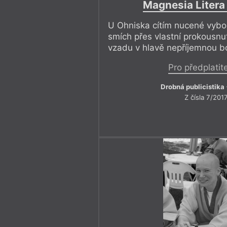
Magnesia Litera
U Ohniska cítím nucené vyboč
smích přes vlastní prokousnu
vzadu v hlavě nepříjemnou bo
Pro předplatit
Drobná publicistika
Z čísla 7/201