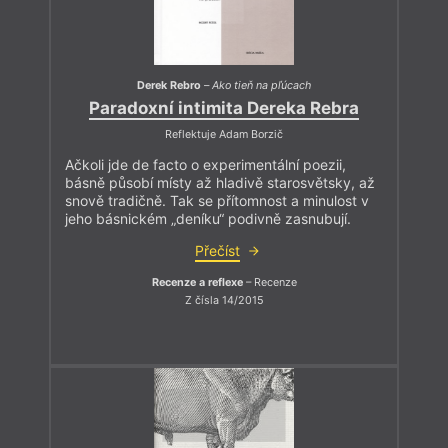
Derek Rebro
–
Ako tieň na pľúcach
Paradoxní intimita Dereka Rebra
Reflektuje Adam Borzič
Ačkoli jde de facto o experimentální poezii,
básně působí místy až hladivě starosvětsky, až
snově tradičně. Tak se přítomnost a minulost v
jeho básnickém „deníku“ podivně zasnubují.
Přečíst
Recenze a reflexe
– Recenze
Z čísla 14/2015