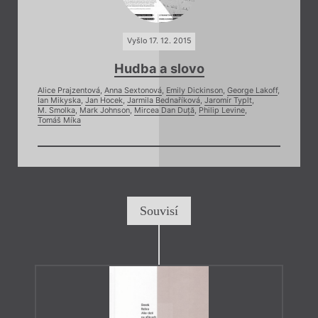
Vyšlo 17. 12. 2015
Hudba a slovo
Alice Prajzentová
,
Anna Sextonová
,
Emily Dickinson
,
George Lakoff
,
Ian Mikyska
,
Jan Hocek
,
Jarmila Bednaříková
,
Jaromír Typlt
,
M. Smolka
,
Mark Johnson
,
Mircea Dan Duță
,
Philip Levine
,
Tomáš Míka
Souvisí