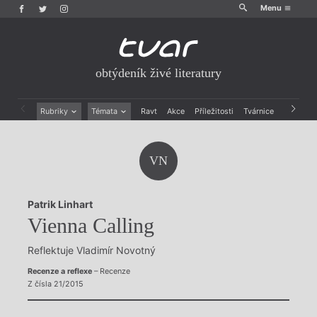
Menu
obtýdeník živé literatury
Rubriky
Témata
Ravt
Akce
Příležitosti
Tvárnice
Archiv
Beletrie
Ženy v katolické literatuře
Drobná publicistika
Právě vychází
VN
Esejistika
Mauzoleum
Recenze a reflexe
Divadlo
Reportáže
Historie kolonialismu
Patrik Linhart
Rozhovory
Dokument
Vienna Calling
Výroční ceny
Reflektuje Vladimír Novotný
Recenze a reflexe
– Recenze
Z čísla 21/2015