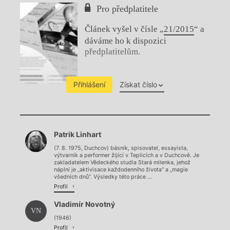
Pro předplatitele
Článek vyšel v čísle „
21/2015
“ a
dáváme ho k dispozici
předplatitelům.
Přihlášení
Získat číslo
Chviličku.
Patrik Linhart
Načítá se.
(7. 8. 1975, Duchcov) básník, spisovatel, essayista,
výtvarník a performer žijící v Teplicích a v Duchcově. Je
zakladatelem Vědeckého studia Stará milenka, jehož
náplní je „aktivisace každodenního života“ a „magie
všedních dnů“. Výsledky této práce ...
Profil
Vladimír Novotný
VN
(1946)
Profil