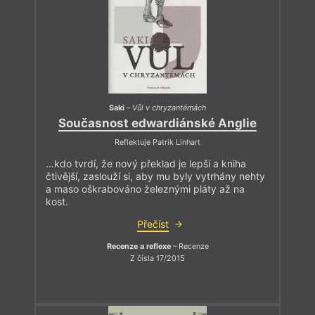
Saki
–
Vůl v chryzantémách
Současnost edwardiánské Anglie
Reflektuje Patrik Linhart
…kdo tvrdí, že nový překlad je lepší a kniha
čtivější, zaslouží si, aby mu byly vytrhány nehty
a maso oškrabováno železnými pláty až na
kost.
Přečíst
Recenze a reflexe
– Recenze
Z čísla 17/2015