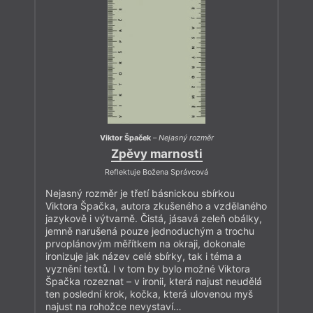
Viktor Špaček
–
Nejasný rozměr
Zpěvy marnosti
Reflektuje Božena Správcová
Nejasný rozměr je třetí básnickou sbírkou
Viktora Špačka, autora zkušeného a vzdělaného
jazykově i výtvarně. Čistá, jásavá zeleň obálky,
jemně narušená pouze jednoduchým a trochu
prvoplánovým měřítkem na okraji, dokonale
ironizuje jak název celé sbírky, tak i téma a
vyznění textů. I v tom by bylo možné Viktora
Špačka rozeznat – v ironii, která najust neudělá
ten poslední krok, kočka, která ulovenou myš
najust na rohožce nevystaví…