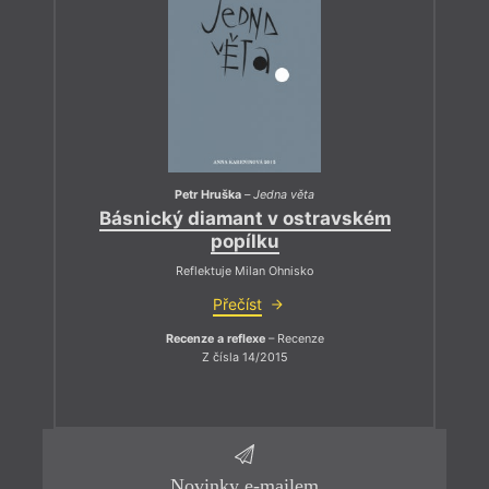
Petr Hruška
–
Jedna věta
Básnický diamant v ostravském
popílku
Reflektuje Milan Ohnisko
Přečíst
Recenze a reflexe
– Recenze
Z čísla 14/2015
Novinky e-mailem