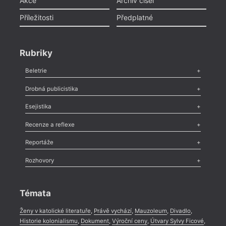
Akce
Archiv čísel
Příležitosti
Předplatné
Rubriky
Beletrie
Poezie
,
Próza
,
Dokumenty
,
Drama
,
Celá rubrika
Drobná publicistika
Odlesk
,
Zasláno
,
Nezařazené
,
Novinky v Tvaru
,
Slovo
,
Výročí
,
Esejistika
Nekrolog
,
Glosa
,
Sloupek
,
Pozvánka
,
Literární soutěž
,
Komentář
,
Celá rubrika
Esej
,
Pádlo
,
Úvaha
,
Texty
,
Studie
,
Celá rubrika
Recenze a reflexe
Recenze
,
Dvakrát
,
Horké párky
,
969 slov o próze
,
Reportáže
Méně slov o próze
,
Celá rubrika
Literární zítřky
,
Reportáž
,
Literární život
,
Divadlo
,
Kritický ohlas
,
Rozhovory
Celá rubrika
Rozhovor
,
Anketa
,
Celá rubrika
Témata
Ženy v katolické literatuře
,
Právě vychází
,
Mauzoleum
,
Divadlo
,
Historie kolonialismu
,
Dokument
,
Výroční ceny
,
Útvary Sylvy Ficové
,