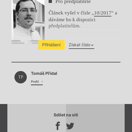
Pro předplatitele
Článek vyšel v čísle „
10/2017
“ a
dáváme ho k dispozici
předplatitelům.
Přihlášení
Získat číslo
Chviličku.
Tomáš Přidal
Načítá se.
TP
Profil
Sdílet na síti