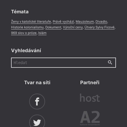
Rozhovor
,
Anketa
,
Celá rubrika
Témata
Ženy v katolické literatuře
,
Právě vychází
,
Mauzoleum
,
Divadlo
,
Historie kolonialismu
,
Dokument
,
Výroční ceny
,
Útvary Sylvy Ficové
,
969 slov o próze
,
Islám
Vyhledávání
Tvar na síti
Partneři