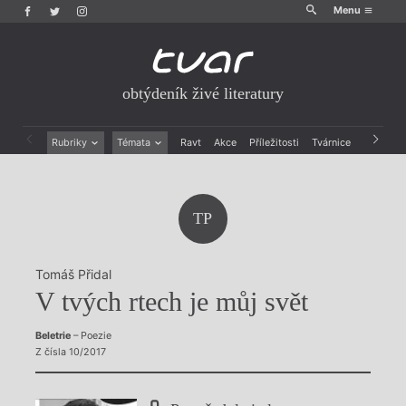
Menu
obtýdeník živé literatury
Rubriky
Témata
Ravt
Akce
Příležitosti
Tvárnice
Archiv
Beletrie
Ženy v katolické literatuře
Drobná publicistika
Právě vychází
Esejistika
Mauzoleum
TP
Recenze a reflexe
Divadlo
Reportáže
Historie kolonialismu
Rozhovory
Dokument
Tomáš Přidal
Výroční ceny
V tvých rtech je můj svět
Beletrie
– Poezie
Z čísla 10/2017