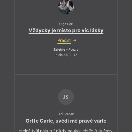
Olga Pek
Vždycky je místo pro víc lásky
Přečíst
Beletrie
– Poezie
Z čísla 9/2017
JS
Jiří Staněk
Orffe Carle, svědí mě pravé varle
stejně tvůj nákup / nikdy neukojí chtíč: // ty časy