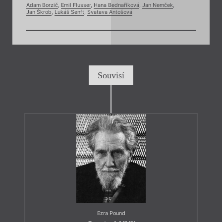
Adam Borzič
,
Emil Flusser
,
Hana Bednaříková
,
Jan Nemček
,
Jan Škrob
,
Lukáš Senft
,
Svatava Antošová
Souvisí
Ezra Pound