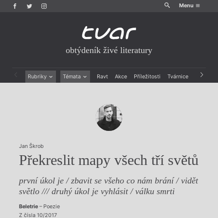
Menu
obtýdeník živé literatury
Rubriky
Témata
Ravt
Akce
Příležitosti
Tvárnice
Archiv
Beletrie
Ženy v katolické literatuře
Drobná publicistika
Právě vychází
Esejistika
Mauzoleum
Recenze a reflexe
Divadlo
Reportáže
Historie kolonialismu
Rozhovory
Dokument
Jan Škrob
Výroční ceny
Překreslit mapy všech tří světů
první úkol je / zbavit se všeho co nám brání / vidět
světlo /// druhý úkol je vyhlásit / válku smrti
Beletrie
– Poezie
Z čísla 10/2017