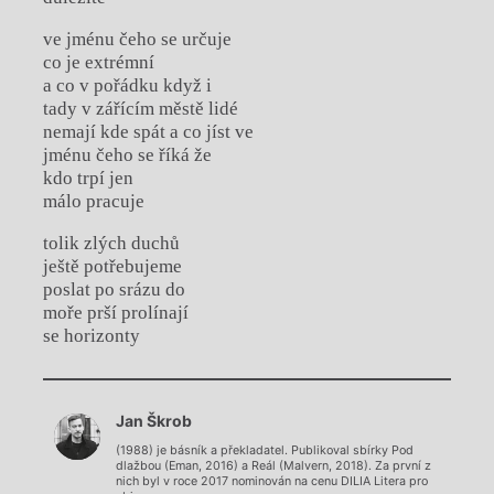
ve jménu čeho se určuje
co je extrémní
a co v pořádku když i
tady v zářícím městě lidé
nemají kde spát a co jíst ve
jménu čeho se říká že
kdo trpí jen
málo pracuje
tolik zlých duchů
ještě potřebujeme
poslat po srázu do
moře prší prolínají
se horizonty
Chviličku.
Jan Škrob
Načítá se.
(1988) je básník a překladatel. Publikoval sbírky Pod
dlažbou (Eman, 2016) a Reál (Malvern, 2018). Za první z
nich byl v roce 2017 nominován na cenu DILIA Litera pro