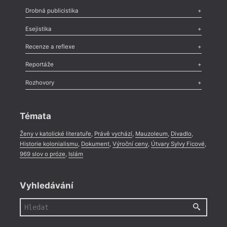
Poezie
,
Próza
,
Dokumenty
,
Drama
,
Celá rubrika
Drobná publicistika
Odlesk
,
Zasláno
,
Nezařazené
,
Novinky v Tvaru
,
Slovo
,
Výročí
,
Esejistika
Nekrolog
,
Glosa
,
Sloupek
,
Pozvánka
,
Literární soutěž
,
Komentář
,
Celá rubrika
Esej
,
Pádlo
,
Úvaha
,
Texty
,
Studie
,
Celá rubrika
Recenze a reflexe
Recenze
,
Dvakrát
,
Horké párky
,
969 slov o próze
,
Reportáže
Méně slov o próze
,
Celá rubrika
Literární zítřky
,
Reportáž
,
Literární život
,
Divadlo
,
Kritický ohlas
,
Rozhovory
Celá rubrika
Rozhovor
,
Anketa
,
Celá rubrika
Témata
Ženy v katolické literatuře
,
Právě vychází
,
Mauzoleum
,
Divadlo
,
Historie kolonialismu
,
Dokument
,
Výroční ceny
,
Útvary Sylvy Ficové
,
969 slov o próze
,
Islám
Vyhledávání