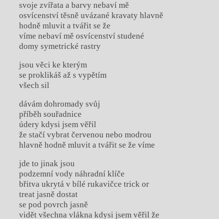
svoje zvířata a barvy nebaví mě
osvícenství těsně uvázané kravaty hlavně
hodně mluvit a tvářit se že
víme nebaví mě osvícenství studené
domy symetrické rastry
jsou věci ke kterým
se proklikáš až s vypětím
všech sil
dávám dohromady svůj
příběh souřadnice
údery kdysi jsem věřil
že stačí vybrat červenou nebo modrou
hlavně hodně mluvit a tvářit se že víme
jde to jinak jsou
podzemní vody náhradní klíče
břitva ukrytá v bílé rukavičce trick or
treat jasně dostat
se pod povrch jasně
vidět všechna vlákna kdysi jsem věřil že