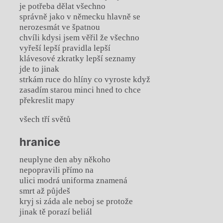
je potřeba dělat všechno
správně jako v německu hlavně se
nerozesmát ve špatnou
chvíli kdysi jsem věřil že všechno
vyřeší lepší pravidla lepší
klávesové zkratky lepší seznamy
jde to jinak
strkám ruce do hlíny co vyroste když
zasadím starou minci hned to chce
překreslit mapy
všech tří světů
hranice
neuplyne den aby někoho
nepopravili přímo na
ulici modrá uniforma znamená
smrt až půjdeš
kryj si záda ale neboj se protože
jinak tě porazí beliál