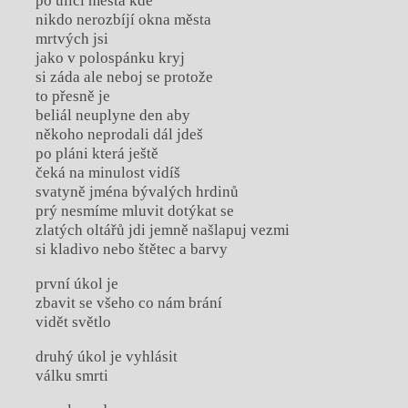
po ulici města kde
nikdo nerozbíjí okna města
mrtvých jsi
jako v polospánku kryj
si záda ale neboj se protože
to přesně je
beliál neuplyne den aby
někoho neprodali dál jdeš
po pláni která ještě
čeká na minulost vidíš
svatyně jména bývalých hrdinů
prý nesmíme mluvit dotýkat se
zlatých oltářů jdi jemně našlapuj vezmi
si kladivo nebo štětec a barvy
první úkol je
zbavit se všeho co nám brání
vidět světlo
druhý úkol je vyhlásit
válku smrti