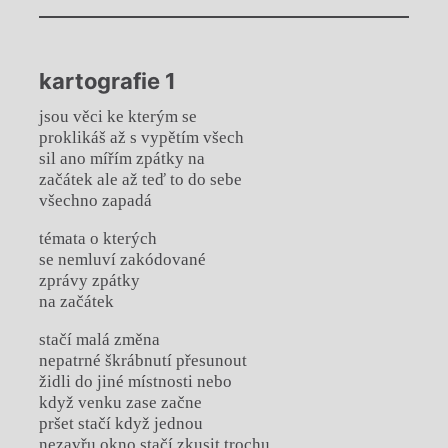
kartografie 1
jsou věci ke kterým se
proklikáš až s vypětím všech
sil ano mířím zpátky na
začátek ale až teď to do sebe
všechno zapadá
témata o kterých
se nemluví zakódované
zprávy zpátky
na začátek
stačí malá změna
nepatrné škrábnutí přesunout
židli do jiné místnosti nebo
když venku zase začne
pršet stačí když jednou
nezavřu okno stačí zkusit trochu