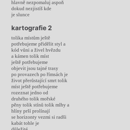
hlavně nezpomaluj aspoň
dokud nezjistíš kde
je slunce
kartografie 2
tolika místům ještě
potřebujeme přidělit styl a
kód vůni a živel hvězdu
a kámen tolik míst
ještě potřebujeme
objevit jsou tajné trasy
po provazech po římsách je
život přerůstající smrt tolik
míst ještě potřebujeme
rozeznat jedno od
druhého tolik mořské
pěny tolik stínů tolik mlhy a
hlíny prší prolínají
se horizonty vezmi si radši
kabát tohle je
důležité