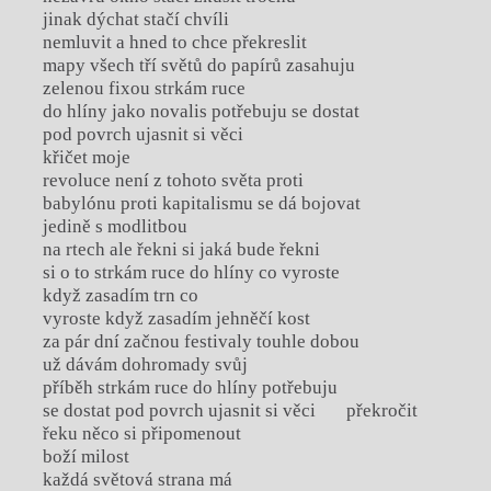
jinak dýchat stačí chvíli
nemluvit a hned to chce překreslit
mapy všech tří světů do papírů zasahuju
zelenou fixou strkám ruce
do hlíny jako novalis potřebuju se dostat
pod povrch ujasnit si věci
křičet moje
revoluce není z tohoto světa proti
babylónu proti kapitalismu se dá bojovat
jedině s modlitbou
na rtech ale řekni si jaká bude řekni
si o to strkám ruce do hlíny co vyroste
když zasadím trn co
vyroste když zasadím jehněčí kost
za pár dní začnou festivaly touhle dobou
už dávám dohromady svůj
příběh strkám ruce do hlíny potřebuju
se dostat pod povrch ujasnit si věci překročit
řeku něco si připomenout
boží milost
každá světová strana má