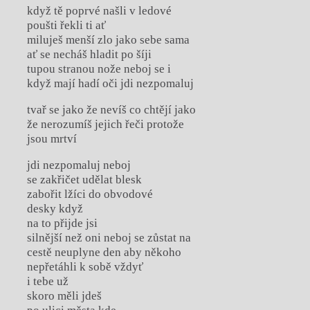
když tě poprvé našli v ledové
poušti řekli ti ať
miluješ menší zlo jako sebe sama
ať se necháš hladit po šíji
tupou stranou nože neboj se i
když mají hadí oči jdi nezpomaluj
tvař se jako že nevíš co chtějí jako
že nerozumíš jejich řeči protože
jsou mrtví
jdi nezpomaluj neboj
se zakřičet udělat blesk
zabořit lžíci do obvodové
desky když
na to přijde jsi
silnější než oni neboj se zůstat na
cestě neuplyne den aby někoho
nepřetáhli k sobě vždyť
i tebe už
skoro měli jdeš