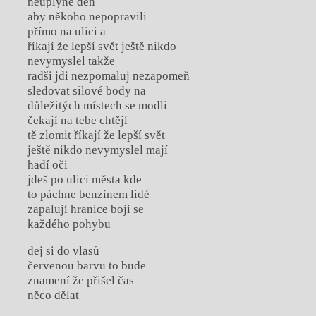
neuplyne den
aby někoho nepopravili
přímo na ulici a
říkají že lepší svět ještě nikdo
nevymyslel takže
radši jdi nezpomaluj nezapomeň
sledovat silové body na
důležitých místech se modli
čekají na tebe chtějí
tě zlomit říkají že lepší svět
ještě nikdo nevymyslel mají
hadí oči
jdeš po ulici města kde
to páchne benzínem lidé
zapalují hranice bojí se
každého pohybu
dej si do vlasů
červenou barvu to bude
znamení že přišel čas
něco dělat