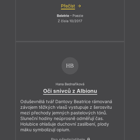
Přečíst
Beletrie
– Poezie
Z čísla 10/2017
HB
Hana Bednaříková
Oči snivců z Albionu
Oduševnělá tvář Dantovy Beatrice rámovaná
závojem těžkých vlasů vystupuje z šerosvitu
mezi přechody jemných pastelových tónů.
Sluneční hodiny neúprosně odměřují čas.
Holubice ohlašuje duchovní zaslíbení, plody
máku symbolizují opium.
Pro předplatitele