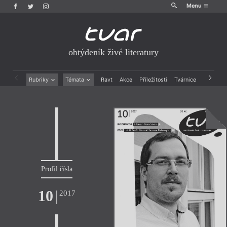
Menu
obtýdeník živé literatury
Rubriky
Témata
Ravt
Akce
Příležitosti
Tvárnice
Archiv
Beletrie
Ženy v katolické literatuře
Drobná publicistika
Právě vychází
Esejistika
Mauzoleum
Recenze a reflexe
Divadlo
Reportáže
Historie kolonialismu
Rozhovory
Dokument
Výroční ceny
Profil čísla
10
|
2017