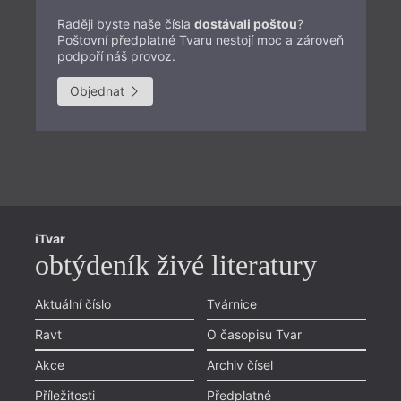
Raději byste naše čísla
dostávali poštou
?
Poštovní předplatné Tvaru nestojí moc a zároveň
podpoří náš provoz.
Objednat
Př
iTvar
Aš
obtýdeník živé literatury
Li
Pr
Aktuální číslo
Tvárnice
Chviličku.
Ol
Ravt
O časopisu Tvar
Načítá se.
Zlí
Akce
Archiv čísel
Li
Příležitosti
Předplatné