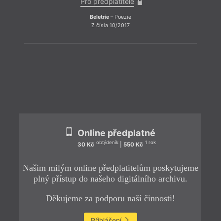
Pro předplatitele
Beletrie
– Poezie
Z čísla 10/2017
ZPĚT
Online předplatné
obtýdeník
1 rok
30 Kč
|
550 Kč
Našim milým online předplatitelům poskytujeme
plný přístup do našeho digitálního archivu.
Děkujeme za podporu naší činnosti!
Přihlášení