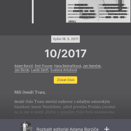
Vyšlo 18. 5. 2017
10/2017
Adam Borzič
,
Emil Flusser
,
Hana Bednaříková
,
Jan Nemček
,
Jan Škrob
,
Lukáš Senft
,
Svatava Antošová
Získat číslo
Milí čtenáři Tvaru,
desáté číslo Tvaru otevírá rozhovor s mladým ostravským
básníkem Janem Nemčekem, jehož prvotina Proluka (recenzi
na ni jste si mohli přečíst
v minulém čísle
) byla nominována
na Ortenovu cenu. Nemček nakonec cenu nedostal (obdržela
ji Zuzana Kultánová za svůj román
Augustin Zimmermann
–
srdečně jí gratulujeme), nicméně už nyní patří mezi
Rozbalit
editorial Adama Borziče