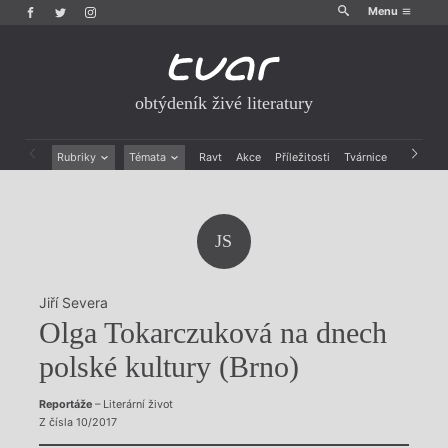
Menu
obtýdeník živé literatury
Rubriky
Témata
Ravt
Akce
Příležitosti
Tvárnice
Archiv
Beletrie
Ženy v katolické literatuře
Drobná publicistika
Právě vychází
Esejistika
Mauzoleum
JS
Recenze a reflexe
Divadlo
Reportáže
Historie kolonialismu
Rozhovory
Dokument
Jiří Severa
Výroční ceny
Olga Tokarczuková na dnech
polské kultury (Brno)
Reportáže
– Literární život
Z čísla 10/2017