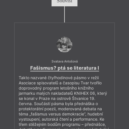
Souvisí
Svatava Antošová
Fašismus? ptá se literatura I
Takto nazvané čtyřhodinové pásmo v režii
Asociace spisovatelů a časopisu Tvar tvořilo
doprovodný program letošního knižního
jarmarku malých nakladatelů KNIHEX 06, který
se konal v Praze na ostrově Štvanice 19.
června. Součástí pásma byla přednáška o
protektorátní poezii, moderovaná debata na
téma „fašismus versus demokracie“, hudební
vystoupení, autorská čtení a performance. Ke
třem stěžejním bodům programu – přednášce,