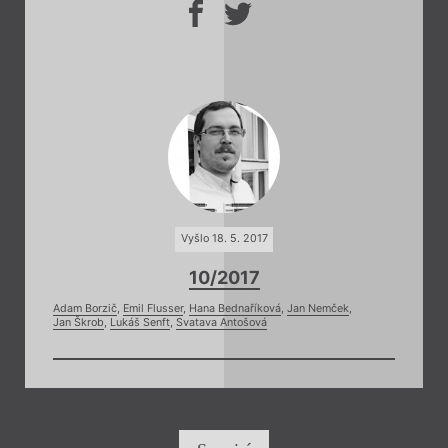
Vyšlo 18. 5. 2017
10/2017
Adam Borzič
,
Emil Flusser
,
Hana Bednaříková
,
Jan Nemček
,
Jan Škrob
,
Lukáš Senft
,
Svatava Antošová