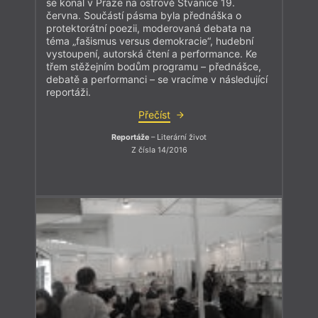
se konal v Praze na ostrově Štvanice 19.
června. Součástí pásma byla přednáška o
protektorátní poezii, moderovaná debata na
téma „fašismus versus demokracie“, hudební
vystoupení, autorská čtení a performance. Ke
třem stěžejním bodům programu – přednášce,
debatě a performanci – se vracíme v následující
reportáži.
Přečíst
Reportáže
– Literární život
Z čísla 14/2016