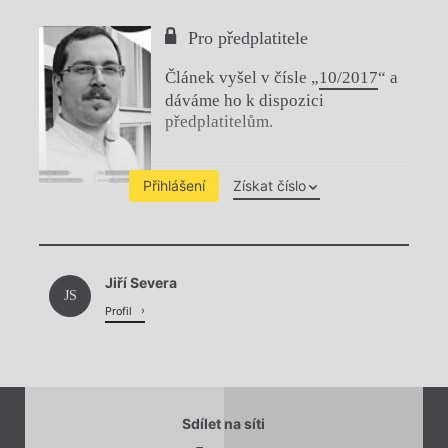
Pro předplatitele
Článek vyšel v čísle „
10/2017
“ a
dáváme ho k dispozici
předplatitelům.
Přihlášení
Získat číslo
Chviličku.
Jiří Severa
Načítá se.
JS
Profil
Sdílet na síti