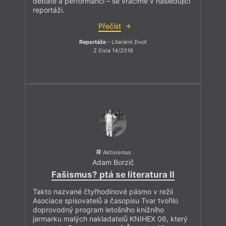
debatě a performanci – se vracíme v následující
reportáži.
Přečíst
Reportáže
– Literární život
Z čísla 14/2016
Aktivismus
Adam Borzič
Fašismus? ptá se literatura II
Takto nazvané čtyřhodinové pásmo v režii
Asociace spisovatelů a časopisu Tvar tvořilo
doprovodný program letošního knižního
jarmarku malých nakladatelů KNIHEX 06, který