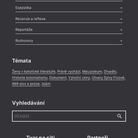
Odlesk
,
Zasláno
,
Nezařazené
,
Novinky v Tvaru
,
Slovo
,
Výročí
,
Esejistika
Nekrolog
,
Glosa
,
Sloupek
,
Pozvánka
,
Literární soutěž
,
Komentář
,
Celá rubrika
Esej
,
Pádlo
,
Úvaha
,
Texty
,
Studie
,
Celá rubrika
Recenze a reflexe
Recenze
,
Dvakrát
,
Horké párky
,
969 slov o próze
,
Reportáže
Méně slov o próze
,
Celá rubrika
Literární zítřky
,
Reportáž
,
Literární život
,
Divadlo
,
Kritický ohlas
,
Rozhovory
Celá rubrika
Rozhovor
,
Anketa
,
Celá rubrika
Témata
Ženy v katolické literatuře
,
Právě vychází
,
Mauzoleum
,
Divadlo
,
Historie kolonialismu
,
Dokument
,
Výroční ceny
,
Útvary Sylvy Ficové
,
969 slov o próze
,
Islám
Vyhledávání
Tvar na síti
Partneři