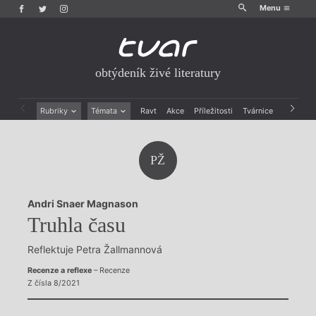
Menu
obtýdeník živé literatury
Rubriky
Témata
Ravt
Akce
Příležitosti
Tvárnice
Archiv
Beletrie
Ženy v katolické literatuře
Drobná publicistika
Právě vychází
PŽ
Esejistika
Mauzoleum
Recenze a reflexe
Divadlo
Reportáže
Historie kolonialismu
Andri Snaer Magnason
Rozhovory
Dokument
Truhla času
Výroční ceny
Reflektuje Petra Žallmannová
Recenze a reflexe
– Recenze
Z čísla 8/2021