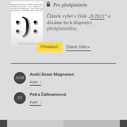
Pro předplatitele
Článek vyšel v čísle „
8/2021
“ a
dáváme ho k dispozici
předplatitelům.
Přihlášení
Získat číslo
Chviličku.
Andri Snaer Magnason
Načítá se.
ASM
Profil
Petra Žallmannová
PŽ
Profil