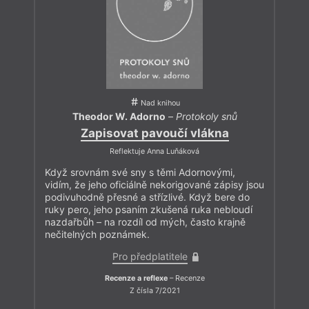
Nad knihou
Theodor W. Adorno
–
Protokoly snů
Zapisovat pavoučí vlákna
Reflektuje Anna Luňáková
Když srovnám své sny s těmi Adornovými,
vidím, že jeho oficiálně nekorigované zápisy jsou
podivuhodně přesné a střízlivé. Když bere do
ruky pero, jeho psaním zkušená ruka nebloudí
nazdařbůh – na rozdíl od mých, často krajně
nečitelných poznámek.
Pro předplatitele
Recenze a reflexe
– Recenze
Z čísla 7/2021