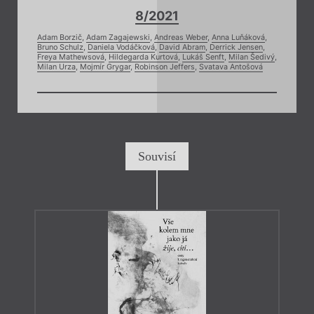
8/2021
Adam Borzič
,
Adam Zagajewski
,
Andreas Weber
,
Anna Luňáková
,
Bruno Schulz
,
Daniela Vodáčková
,
David Abram
,
Derrick Jensen
,
Freya Mathewsová
,
Hildegarda Kurtová
,
Lukáš Senft
,
Milan Šedivý
,
Milan Urza
,
Mojmír Grygar
,
Robinson Jeffers
,
Svatava Antošová
Souvisí