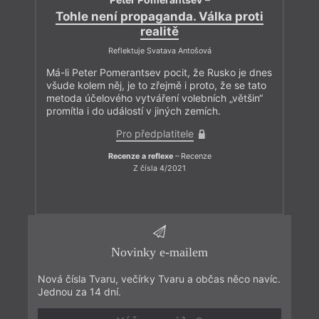
Tohle není propaganda. Válka proti
realitě
Reflektuje Svatava Antošová
Má-li Peter Pomerantsev pocit, že Rusko je dnes
všude kolem něj, je to zřejmě i proto, že se tato
metoda účelového vytváření volebních „většin“
promítla i do událostí v jiných zemích.
Pro předplatitele
Recenze a reflexe
– Recenze
Z čísla 4/2021
Novinky e-mailem
Nová čísla Tvaru, večírky Tvaru a občas něco navíc.
Jednou za 14 dní.