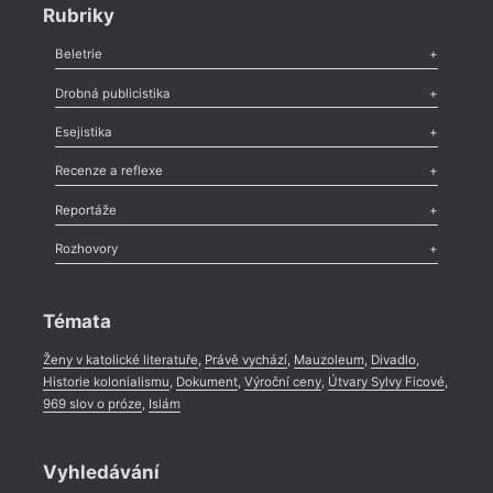
Rubriky
Beletrie
Poezie
,
Próza
,
Dokumenty
,
Drama
,
Celá rubrika
Drobná publicistika
Odlesk
,
Zasláno
,
Nezařazené
,
Novinky v Tvaru
,
Slovo
,
Výročí
,
Esejistika
Nekrolog
,
Glosa
,
Sloupek
,
Pozvánka
,
Literární soutěž
,
Komentář
,
Celá rubrika
Esej
,
Pádlo
,
Úvaha
,
Texty
,
Studie
,
Celá rubrika
Recenze a reflexe
Recenze
,
Dvakrát
,
Horké párky
,
969 slov o próze
,
Reportáže
Méně slov o próze
,
Celá rubrika
Literární zítřky
,
Reportáž
,
Literární život
,
Divadlo
,
Kritický ohlas
,
Rozhovory
Celá rubrika
Rozhovor
,
Anketa
,
Celá rubrika
Témata
Ženy v katolické literatuře
,
Právě vychází
,
Mauzoleum
,
Divadlo
,
Historie kolonialismu
,
Dokument
,
Výroční ceny
,
Útvary Sylvy Ficové
,
969 slov o próze
,
Islám
Vyhledávání