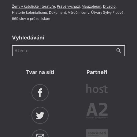
Ženy v katolické literatuře
,
Právě vychází
,
Mauzoleum
,
Divadlo
,
Historie kolonialismu
,
Dokument
,
Výroční ceny
,
Útvary Sylvy Ficové
,
969 slov o próze
,
Islám
Vyhledávání
Tvar na síti
Partneři