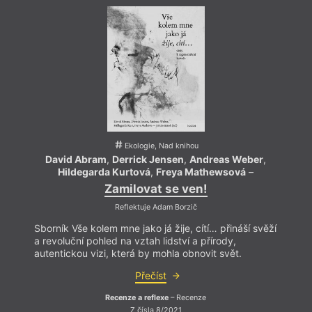
je významná australská ekofilosofka, profesorka na
La Trobe univerzitě v Melbourne a autorka řady
publikací. Stará se také o biodiverzitu v Severní
Karolíně.
Ekologie, Nad knihou
David Abram
,
Derrick Jensen
,
Andreas Weber
,
Da
Hildegarda Kurtová
,
Freya Mathewsová
–
Zamilovat se ven!
Reflektuje Adam Borzič
Sborník Vše kolem mne jako já žije, cítí… přináší svěží
Sborní
a revoluční pohled na vztah lidství a přírody,
a revo
autentickou vizi, která by mohla obnovit svět.
autent
Přečíst
Recenze a reflexe
– Recenze
Z čísla 8/2021