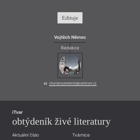
Edituje
Vojtěch Němec
Redakce
chorobnybeletrik@centrum.cz
iTvar
obtýdeník živé literatury
Aktuální číslo
Tvárnice