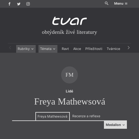
Menu
obtýdeník živé literatury
Rubriky
Témata
Ravt
Akce
Příležitosti
Tvárnice
Archiv
Beletrie
Ženy v katolické literatuře
Drobná publicistika
Právě vychází
Esejistika
Mauzoleum
FM
Recenze a reflexe
Divadlo
Reportáže
Historie kolonialismu
Rozhovory
Dokument
Lidé
Výroční ceny
Freya Mathewsová
Recenze a reflexe
Freya Mathewsová
Medailon
Medailon
(1949)