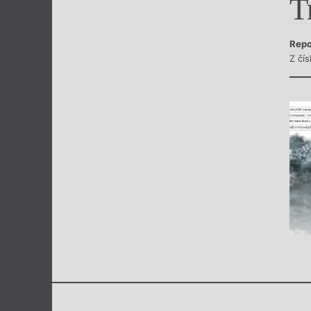
T
Výroční cen
Repo
Z čís