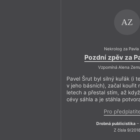
AZ
Nekrolog za Pavla
Pozdní zpěv za P
Vzpomíná Alena Zem
Pavel Šrut byl silný kuřák (i
v jeho básních), začal kouřit
letech a přestal stím, až když
cévy sáhla a je stáhla potvor
Pro předplatit
Drobná publicistika
– 
Z čísla 9/201