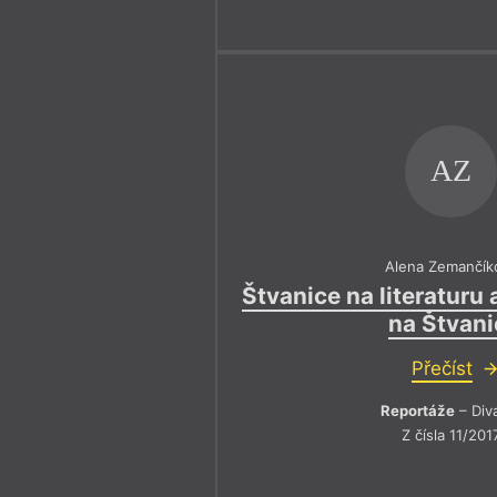
AZ
Alena Zemančík
Štvanice na literaturu 
na Štvani
Přečíst
Reportáže
– Div
Z čísla 11/201