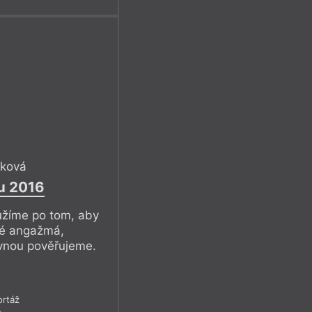
íková
u 2016
oužíme po tom, aby
ké angažmá,
vnou pověřujeme.
rtáž