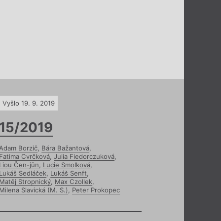
Vyšlo 19. 9. 2019
15/2019
Adam Borzič
,
Bára Bažantová
,
Fatima Cvrčková
,
Julia Fiedorczuková
,
Liou Čen-jün
,
Lucie Smolková
,
Lukáš Sedláček
,
Lukáš Senft
,
Matěj Stropnický
,
Max Czollek
,
Milena Slavická (M. S.)
,
Peter Prokopec