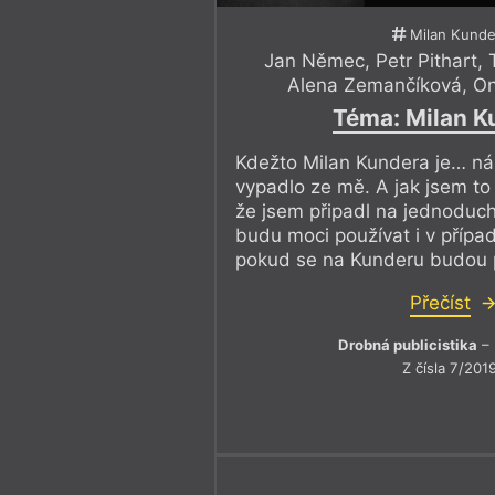
Milan Kunde
Jan Němec
,
Petr Pithart
,
Alena Zemančíková
,
On
Téma: Milan K
Kdežto Milan Kundera je… ná
vypadlo ze mě. A jak jsem to 
že jsem připadl na jednoduch
budu moci používat i v případ
pokud se na Kunderu budou 
Přečíst
Drobná publicistika
– 
Z čísla 7/201