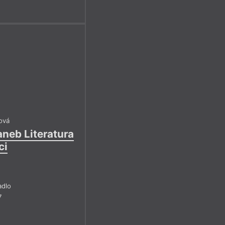
ová
aneb Literatura
ci
adlo
7