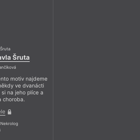
 Šruta
avla Šruta
ančíková
 tento motiv najdeme
 někdy ve dvanácti
 si na jeho plíce a
a choroba.
ele
Nekrolog
8