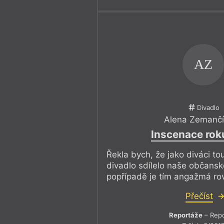
AZ
Divadlo
Alena Zemanč
Inscenace rok
Řekla bych, že jako diváci t
divadlo sdílelo naše občans
popřípadě je tím angažmá ro
Přečíst
Reportáže
– Repo