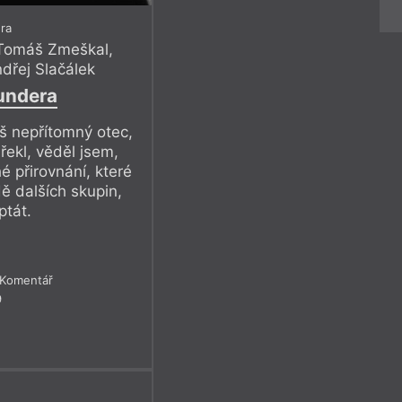
ra
Tomáš Zmeškal
,
dřej Slačálek
undera
š nepřítomný otec,
řekl, věděl jsem,
é přirovnání, které
ě dalších skupin,
ptát.
Komentář
9