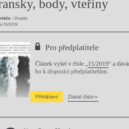
ransky, body, vteřiny
y
rtáže
– Divadlo
la 15/2019
Pro předplatitele
Článek vyšel v čísle „
15/2019
“ a dáv
ho k dispozici předplatitelům.
Přihlášení
Získat číslo
Chviličku.