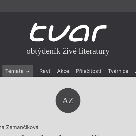
obtýdeník živé literatury
Témata
Ravt
Akce
Příležitosti
Tvárnice
ické literatuře
icistika
zí
AZ
eflexe
onialismu
na Zemančíková