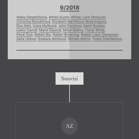
9/2018
Alena Zemančíková
,
Alfred Austin
,
Alfred, Lord Tennyson
,
Christina Rossettiová
,
Elizabeth Barrettová-Browningová
,
Elsa Aids
,
Ivana Myšková
,
John Davidson
,
Kamil Bouška
,
Lewis Carroll
,
Marie Šťastná
,
Milan Šedivý
,
Oscar Wilde
,
Pavel Šrut
,
Robert Bly
,
Robert Browning
,
Robert Louis Stevenson
,
Saša Uhlová
,
Svatava Antošová
,
William Morris
,
Yveta Shanfeldová
Souvisí
AZ