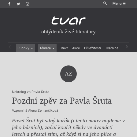
Menu
obtýdeník živé literatury
Rubriky
Témata
Ravt
Akce
Příležitosti
Tvárnice
Archiv
Beletrie
Ženy v katolické literatuře
Drobná publicistika
Právě vychází
Esejistika
Mauzoleum
AZ
Recenze a reflexe
Divadlo
Reportáže
Historie kolonialismu
Rozhovory
Dokument
Nekrolog za Pavla Šruta
Výroční ceny
Pozdní zpěv za Pavla Šruta
Vzpomíná Alena Zemančíková
Pavel Šrut byl silný kuřák (i tento motiv najdeme v
jeho básních), začal kouřit někdy ve dvanácti
letech a přestal stím, až když si na jeho plíce a