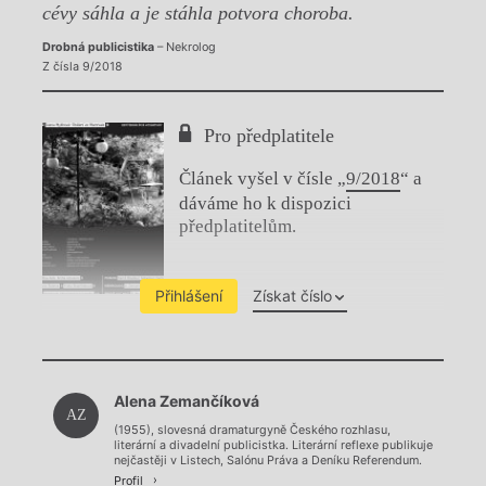
cévy sáhla a je stáhla potvora choroba.
Drobná publicistika
– Nekrolog
Z čísla 9/2018
Pro předplatitele
Článek vyšel v čísle „
9/2018
“ a
dáváme ho k dispozici
předplatitelům.
Přihlášení
Získat číslo
Chviličku.
Alena Zemančíková
Načítá se.
AZ
(1955), slovesná dramaturgyně Českého rozhlasu,
literární a divadelní publicistka. Literární reflexe publikuje
nejčastěji v Listech, Salónu Práva a Deníku Referendum.
Profil