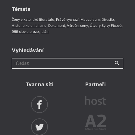
Témata
Ženy v katolické literatuře
,
Právě vychází
,
Mauzoleum
,
Divadlo
,
Historie kolonialismu
,
Dokument
,
Výroční ceny
,
Útvary Sylvy Ficové
,
969 slov o próze
,
Islám
Vyhledávání
Tvar na síti
Partneři