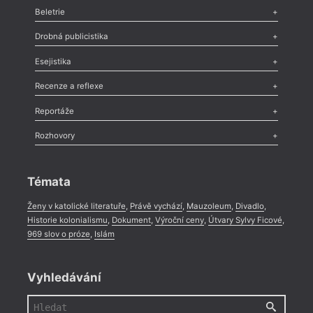
Beletrie
Poezie
,
Próza
,
Dokumenty
,
Drama
,
Celá rubrika
Drobná publicistika
Odlesk
,
Zasláno
,
Nezařazené
,
Novinky v Tvaru
,
Slovo
,
Výročí
,
Esejistika
Nekrolog
,
Glosa
,
Sloupek
,
Pozvánka
,
Literární soutěž
,
Komentář
,
Celá rubrika
Esej
,
Pádlo
,
Úvaha
,
Texty
,
Studie
,
Celá rubrika
Recenze a reflexe
Recenze
,
Dvakrát
,
Horké párky
,
969 slov o próze
,
Reportáže
Méně slov o próze
,
Celá rubrika
Literární zítřky
,
Reportáž
,
Literární život
,
Divadlo
,
Kritický ohlas
,
Rozhovory
Celá rubrika
Rozhovor
,
Anketa
,
Celá rubrika
Témata
Ženy v katolické literatuře
,
Právě vychází
,
Mauzoleum
,
Divadlo
,
Historie kolonialismu
,
Dokument
,
Výroční ceny
,
Útvary Sylvy Ficové
,
969 slov o próze
,
Islám
Vyhledávání