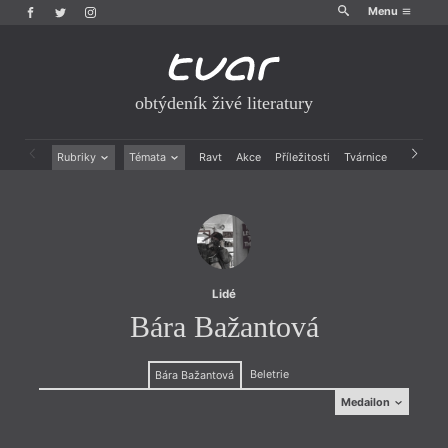
Menu
obtýdeník živé literatury
Rubriky
Témata
Ravt
Akce
Příležitosti
Tvárnice
Archiv
Beletrie
Ženy v katolické literatuře
Drobná publicistika
Právě vychází
Esejistika
Mauzoleum
Recenze a reflexe
Divadlo
Reportáže
Historie kolonialismu
Rozhovory
Dokument
Lidé
Výroční ceny
Bára Bažantová
Beletrie
Bára Bažantová
Medailon
Medailon
(1989), básnířka a prozaička. Říká o sobě:
„Jako se