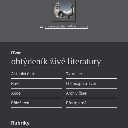
chorobnybeletrik@centrum.cz
iTvar
obtýdeník živé literatury
Aktuální číslo
Tvárnice
Ravt
O časopisu Tvar
Akce
Archiv čísel
Příležitosti
Předplatné
Rubriky