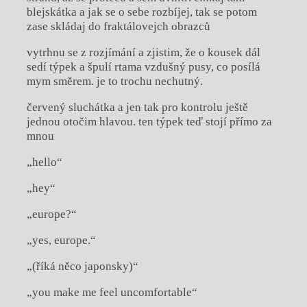
blejskátka a jak se o sebe rozbíjej, tak se potom
zase skládaj do fraktálovejch obrazců
vytrhnu se z rozjímání a zjistim, že o kousek dál
sedí týpek a špulí rtama vzdušný pusy, co posílá
mym směrem. je to trochu nechutný.
červený sluchátka a jen tak pro kontrolu ještě
jednou otočim hlavou. ten týpek teď stojí přímo za
mnou
„hello“
„hey“
„europe?“
„yes, europe.“
„(říká něco japonsky)“
„you make me feel uncomfortable“