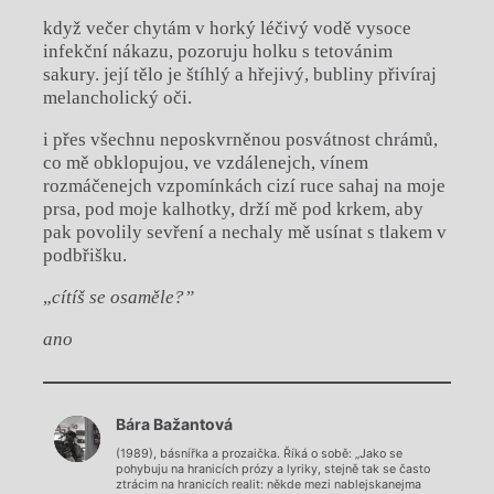
když večer chytám v horký léčivý vodě vysoce
infekční nákazu, pozoruju holku s tetovánim
sakury. její tělo je štíhlý a hřejivý, bubliny přivíraj
melancholický oči.
i přes všechnu neposkvrněnou posvátnost chrámů,
co mě obklopujou, ve vzdálenejch, vínem
rozmáčenejch vzpomínkách cizí ruce sahaj na moje
prsa, pod moje kalhotky, drží mě pod krkem, aby
pak povolily sevření a nechaly mě usínat s tlakem v
podbřišku.
„
cítíš se osaměle?”
ano
Chviličku.
Bára Bažantová
Načítá se.
(1989), básnířka a prozaička. Říká o sobě: „Jako se
pohybuju na hranicích prózy a lyriky, stejně tak se často
ztrácim na hranicích realit: někde mezi nablejskanejma