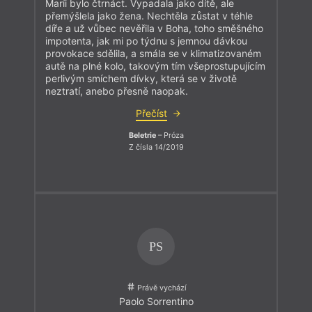
Maríi bylo čtrnáct. Vypadala jako dítě, ale
přemýšlela jako žena. Nechtěla zůstat v téhle
díře a už vůbec nevěřila v Boha, toho směšného
impotenta, jak mi po týdnu s jemnou dávkou
provokace sdělila, a smála se v klimatizovaném
autě na plné kolo, takovým tím všeprostupujícím
perlivým smíchem dívky, která se v životě
neztratí, anebo přesně naopak.
Přečíst
Beletrie
– Próza
Z čísla 14/2019
PS
Právě vychází
Paolo Sorrentino