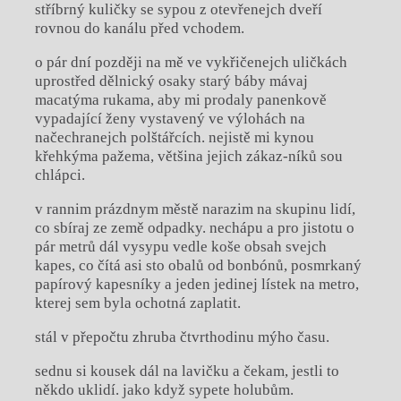
stříbrný kuličky se sypou z otevřenejch dveří
rovnou do kanálu před vchodem.
o pár dní později na mě ve vykřičenejch uličkách
uprostřed dělnický osaky starý báby mávaj
macatýma rukama, aby mi prodaly panenkově
vypadající ženy vystavený ve výlohách na
načechranejch polštářcích. nejistě mi kynou
křehkýma pažema, většina jejich zákaz-níků sou
chlápci.
v rannim prázdnym městě narazim na skupinu lidí,
co sbíraj ze země odpadky. nechápu a pro jistotu o
pár metrů dál vysypu vedle koše obsah svejch
kapes, co čítá asi sto obalů od bonbónů, posmrkaný
papírový kapesníky a jeden jedinej lístek na metro,
kterej sem byla ochotná zaplatit.
stál v přepočtu zhruba čtvrthodinu mýho času.
sednu si kousek dál na lavičku a čekam, jestli to
někdo uklidí. jako když sypete holubům.