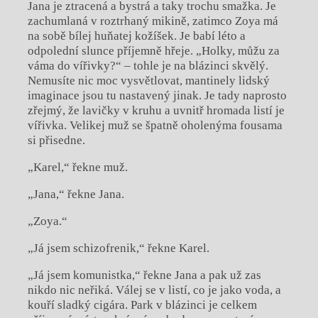
Jana je ztracená a bystrá a taky trochu smažka. Je
zachumlaná v roztrhaný mikině, zatimco Zoya má
na sobě bílej huňatej kožíšek. Je babí léto a
odpolední slunce příjemně hřeje. „Holky, můžu za
váma do vířivky?“ – tohle je na blázinci skvělý.
Nemusíte nic moc vysvětlovat, mantinely lidský
imaginace jsou tu nastavený jinak. Je tady naprosto
zřejmý, že lavičky v kruhu a uvnitř hromada listí je
vířivka. Velikej muž se špatně oholenýma fousama
si přisedne.
„Karel,“ řekne muž.
„Jana,“ řekne Jana.
„Zoya.“
„Já jsem schizofrenik,“ řekne Karel.
„Já jsem komunistka,“ řekne Jana a pak už zas
nikdo nic neřiká. Válej se v listí, co je jako voda, a
kouří sladký cigára. Park v blázinci je celkem