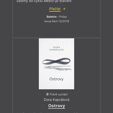
Sedmý díl cyklu Město-já-stavení
Přečíst
Beletrie
– Próza
revue Ravt 13/2019
Právě vychází
Dora Kaprálová
Ostrovy