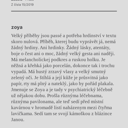
Z čísla 15/2019
zoya
Velký příběhy jsou passé a potřeba hrdinství v textu
skoro nulová. Příběh, kterej budu vyprávět já, nemá
žádný hrdiny. Ani hrdinky. Žádný lásky, atentáty,
boje o čest ani o moc, žádný velký gesta ani naději.
Má melancholickej podkres a ruskou holku. Je
něžná a křehká jako porcelán, dokonce tak i trochu
vypadá. Má hustý zrzavý vlasy a velký smutný
zelený oči. Je štíhlá a její kůže je průsvitná jako
papír, rty má plný a nateklý, jako by pořád plakala.
Jmenuje se Zoya a je tady v psychiatrický léčebně
už nějakou dobu. Prošla různýma léčebnama,
různýma pavilonama, ale teď sedí před místní
kavárnou v hromadě listí naházenym mezi čtyřma
lavičkama. Sedí tam se svojí kámoškou z blázince
Janou.