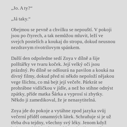
„Jo. A ty?“
„Já taky.“
Obejmou se pevně a chvilku se nepouští. V pokoji
jsou po čtyrech, a tak nemůžou mluvit, leží ve
svejch postelích a koukaj do stropu, dokud neusnou
nezdravym rivotrilovym spánkem.
Další den odpoledne sedí Zoya v dílně a šije
polštářky ve tvaru koček. Její velký oči jsou
prázdný. Po dílně se odšourá na pavilon a kouká na
divný filmy, dokud před ni někdo nepoloží nějakou
vege šlichtu, co má bejt její večeře. Párkrát se
prohrábne vidličkou v jídle, a než ho stihne odnýst
zpátky, příde matka Šárka a vyprosí si zbytky.
Někdo ji zamedikoval, že je nenasytitelná.
Zoya jde do pokoje a vytáhne zpod jazyka svůj
večerní příděl omamných látek. Schraňuje si je už
třeba dva tejdny, všechny svý léky. Jenom když