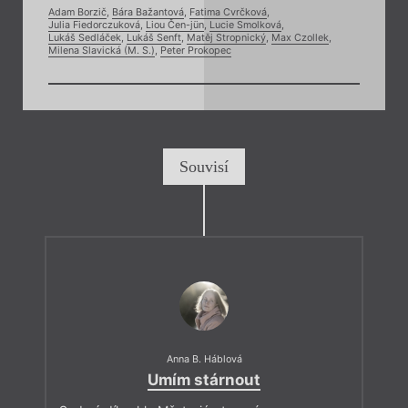
Adam Borzič
,
Bára Bažantová
,
Fatima Cvrčková
,
Julia Fiedorczuková
,
Liou Čen-jün
,
Lucie Smolková
,
Lukáš Sedláček
,
Lukáš Senft
,
Matěj Stropnický
,
Max Czollek
,
Milena Slavická (M. S.)
,
Peter Prokopec
Souvisí
Anna B. Háblová
Umím stárnout