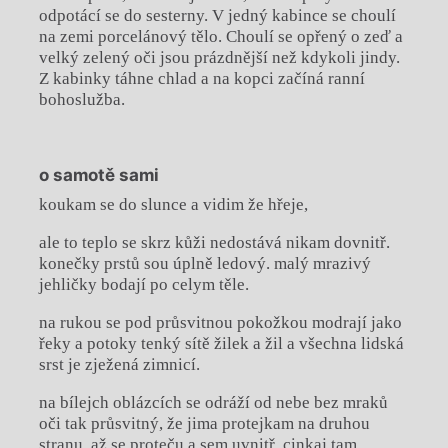
odpotácí se do sesterny. V jedný kabince se choulí
na zemi porcelánový tělo. Choulí se opřený o zeď a
velký zelený oči jsou prázdnější než kdykoli jindy.
Z kabinky táhne chlad a na kopci začíná ranní
bohoslužba.
o samotě sami
koukam se do slunce a vidim že hřeje,
ale to teplo se skrz kůži nedostává nikam dovnitř.
konečky prstů sou úplně ledový. malý mrazivý
jehličky bodají po celym těle.
na rukou se pod průsvitnou pokožkou modrají jako
řeky a potoky tenký sítě žilek a žil a všechna lidská
srst je zježená zimnicí.
na bílejch oblázcích se odráží od nebe bez mraků
oči tak průsvitný, že jima protejkam na druhou
stranu, až se proteču a sem uvnitř. cinkaj tam