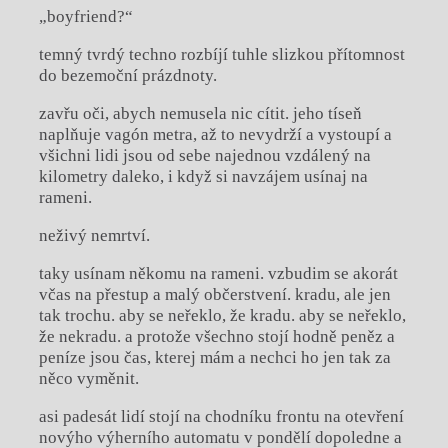
„boyfriend?“
temný tvrdý techno rozbíjí tuhle slizkou přítomnost
do bezemoční prázdnoty.
zavřu oči, abych nemusela nic cítit. jeho tíseň
naplňuje vagón metra, až to nevydrží a vystoupí a
všichni lidi jsou od sebe najednou vzdálený na
kilometry daleko, i když si navzájem usínaj na
rameni.
neživý nemrtví.
taky usínam někomu na rameni. vzbudim se akorát
včas na přestup a malý občerstvení. kradu, ale jen
tak trochu. aby se neřeklo, že kradu. aby se neřeklo,
že nekradu. a protože všechno stojí hodně peněz a
peníze jsou čas, kterej mám a nechci ho jen tak za
něco vyměnit.
asi padesát lidí stojí na chodníku frontu na otevření
novýho výherního automatu v pondělí dopoledne a