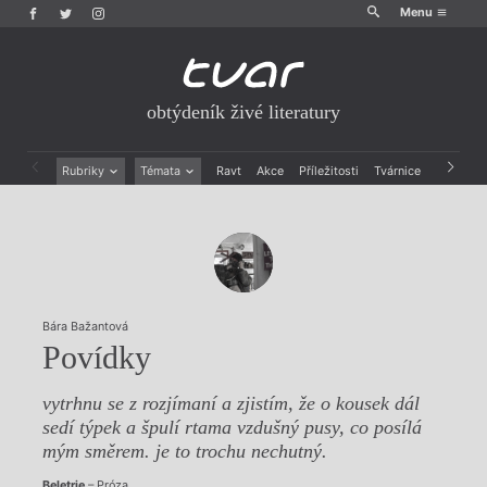
Menu
obtýdeník živé literatury
Rubriky
Témata
Ravt
Akce
Příležitosti
Tvárnice
Archiv
Beletrie
Ženy v katolické literatuře
Drobná publicistika
Právě vychází
Esejistika
Mauzoleum
Recenze a reflexe
Divadlo
Reportáže
Historie kolonialismu
Rozhovory
Dokument
Bára Bažantová
Výroční ceny
Povídky
vytrhnu se z rozjímaní a zjistím, že o kousek dál
sedí týpek a špulí rtama vzdušný pusy, co posílá
mým směrem. je to trochu nechutný.
Beletrie
– Próza