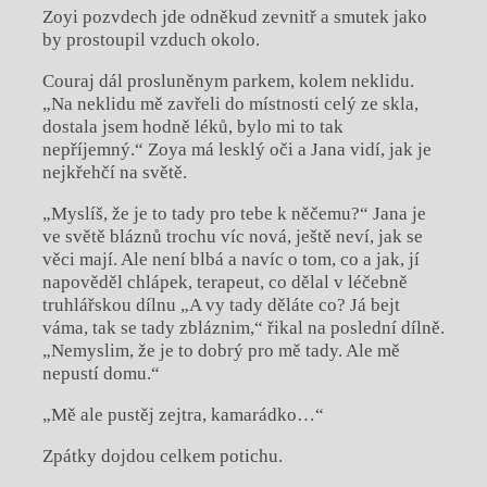
Zoyi pozvdech jde odněkud zevnitř a smutek jako
by prostoupil vzduch okolo.
Couraj dál prosluněnym parkem, kolem neklidu.
„Na neklidu mě zavřeli do místnosti celý ze skla,
dostala jsem hodně léků, bylo mi to tak
nepříjemný.“ Zoya má lesklý oči a Jana vidí, jak je
nejkřehčí na světě.
„Myslíš, že je to tady pro tebe k něčemu?“ Jana je
ve světě bláznů trochu víc nová, ještě neví, jak se
věci mají. Ale není blbá a navíc o tom, co a jak, jí
napověděl chlápek, terapeut, co dělal v léčebně
truhlářskou dílnu „A vy tady děláte co? Já bejt
váma, tak se tady zbláznim,“ řikal na poslední dílně.
„Nemyslim, že je to dobrý pro mě tady. Ale mě
nepustí domu.“
„Mě ale pustěj zejtra, kamarádko…“
Zpátky dojdou celkem potichu.