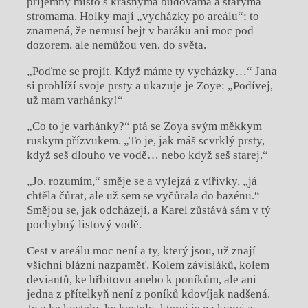
příjemný místo s krásnýma budovama a starýma
stromama. Holky mají „vycházky po areálu“; to
znamená, že nemusí bejt v baráku ani moc pod
dozorem, ale nemůžou ven, do světa.
„Poďme se projít. Když máme ty vycházky…“ Jana
si prohlíží svoje prsty a ukazuje je Zoye: „Podívej,
už mam varhánky!“
„Co to je varhánky?“ ptá se Zoya svým měkkym
ruskym přízvukem. „To je, jak máš scvrklý prsty,
když seš dlouho ve vodě… nebo když seš starej.“
„Jo, rozumím,“ směje se a vylejzá z vířivky, „já
chtěla čůrat, ale už sem se vyčůrala do bazénu.“
Smějou se, jak odcházejí, a Karel zůstává sám v tý
pochybný listový vodě.
Cest v areálu moc není a ty, který jsou, už znají
všichni blázni nazpaměť. Kolem závisláků, kolem
deviantů, ke hřbitovu anebo k poníkům, ale ani
jedna z přítelkyň není z poníků kdovíjak nadšená.