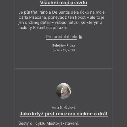
Všichni mají pravdu
Je půl třetí ráno a De Santis dělá účko na mole
Carla Pisacana, poněvadž ten kokot – ale to je
jen drobnej detail – vůbec netuší, ke kterýmu
molu ty Kolumbijci přirazej.
Pro předplatitele
Beletrie
– Próza
Z čísla 13/2019
Anna B. Háblová
Jako když prst revizora cinkne o drát
Šestý díl cyklu Město-já-stavení.