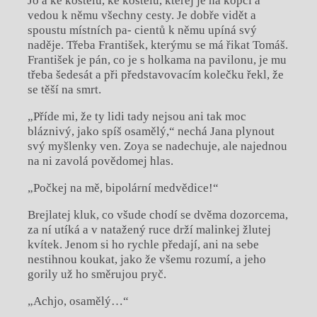
Jo a ke kostelu, ke kostelu, kterej je na kopci a
vedou k němu všechny cesty. Je dobře vidět a
spoustu místních pa- cientů k němu upíná svý
naděje. Třeba František, kterýmu se má řikat Tomáš.
František je pán, co je s holkama na pavilonu, je mu
třeba šedesát a při představovacím kolečku řekl, že
se těší na smrt.
„Příde mi, že ty lidi tady nejsou ani tak moc
bláznivý, jako spíš osamělý,“ nechá Jana plynout
svý myšlenky ven. Zoya se nadechuje, ale najednou
na ni zavolá povědomej hlas.
„Počkej na mě, bipolární medvědice!“
Brejlatej kluk, co všude chodí se dvěma dozorcema,
za ní utíká a v natažený ruce drží malinkej žlutej
kvítek. Jenom si ho rychle předají, ani na sebe
nestihnou koukat, jako že všemu rozumí, a jeho
gorily už ho směrujou pryč.
„Achjo, osamělý…“