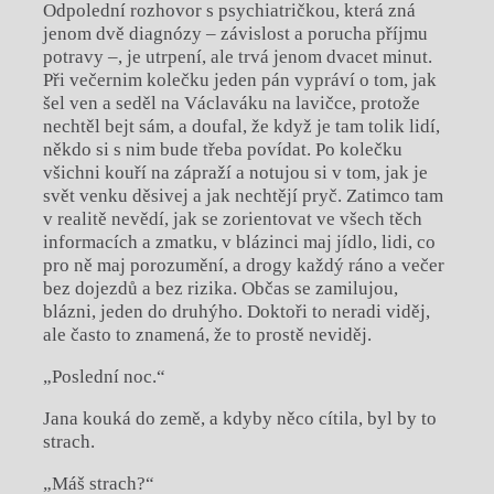
Odpolední rozhovor s psychiatričkou, která zná
jenom dvě diagnózy – závislost a porucha příjmu
potravy –, je utrpení, ale trvá jenom dvacet minut.
Při večernim kolečku jeden pán vypráví o tom, jak
šel ven a seděl na Václaváku na lavičce, protože
nechtěl bejt sám, a doufal, že když je tam tolik lidí,
někdo si s nim bude třeba povídat. Po kolečku
všichni kouří na zápraží a notujou si v tom, jak je
svět venku děsivej a jak nechtějí pryč. Zatimco tam
v realitě nevědí, jak se zorientovat ve všech těch
informacích a zmatku, v blázinci maj jídlo, lidi, co
pro ně maj porozumění, a drogy každý ráno a večer
bez dojezdů a bez rizika. Občas se zamilujou,
blázni, jeden do druhýho. Doktoři to neradi viděj,
ale často to znamená, že to prostě neviděj.
„Poslední noc.“
Jana kouká do země, a kdyby něco cítila, byl by to
strach.
„Máš strach?“