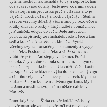
byla na neklidu, tak nemohla, to by jí neprošlo, tam
dostáváš rovnou do žíly. Ještě neví, co s nima udělá,
ale na zejtra má propustku pryč z blázince a to je
báječný. Trochu děsivý a trochu báječný… Sbalí si
s sebou všechny důležitý věci a ráno po rozcvičce a
krátký diskuzi o ruský vážný hudbě s Tomášem, co
je František, odejde do světa. Jede autobusem,
poslouchá písničky ze sluchátek. Jede k řece a tam
sedí a kouká a řeka teče tak klidně… Vyndá
všechny svý nahromaděný medikamenty a vysype
je do řeky. Poslouchá tu řeku a ví, že se nechce
vrátit, že je to pořád stejný, v blázinci. Pořád
dokola. Zbytek dne se toulá sem a tam, s nikym se
nechtěla sejít a nikoho nechtěla vidět. Večer kouří
na zápraží svýho blázincovýho domova sladký cígo
a cítí tíhu celýho světa na svejch bedrech. Myslí na
kluka se žlutym kvítkem a dvěma gorilama. Myslí
na Janu a myslí na svoji mámu někde daleko v
Moskvě.
Ráno, když matka Šárka otevře holčičí záchody,
otevře pusu, ale zase ji zavře, oči má plný slz a