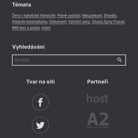
Témata
Ženy v katolické literatuře
,
Právě vychází
,
Mauzoleum
,
Divadlo
,
Historie kolonialismu
,
Dokument
,
Výroční ceny
,
Útvary Sylvy Ficové
,
969 slov o próze
,
Islám
Vyhledávání
Tvar na síti
Partneři