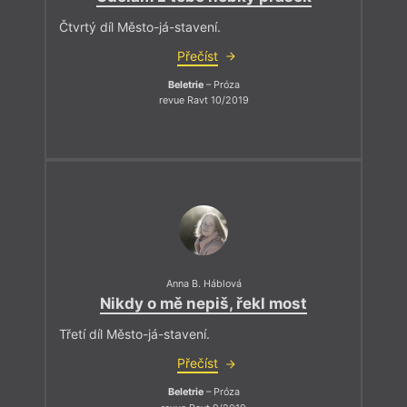
Čtvrtý díl Město-já-stavení.
Přečíst
Beletrie
– Próza
revue Ravt 10/2019
Anna B. Háblová
Nikdy o mě nepiš, řekl most
Třetí díl Město-já-stavení.
Přečíst
Beletrie
– Próza