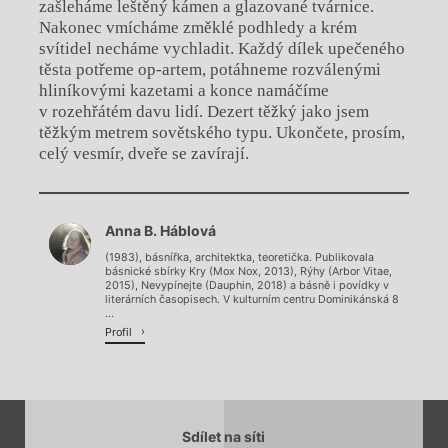
zašleháme leštěný kámen a glazované tvárnice.
Nakonec vmícháme změklé podhledy a krém
svítidel necháme vychladit. Každý dílek upečeného
těsta potřeme op-artem, potáhneme rozválenými
hliníkovými kazetami a konce namáčíme
v rozehřátém davu lidí. Dezert těžký jako jsem
těžkým metrem sovětského typu. Ukončete, prosím,
celý vesmír, dveře se zavírají.
Chviličku.
Anna B. Háblová
Načítá se.
(1983), básnířka, architektka, teoretička. Publikovala
básnické sbírky Kry (Mox Nox, 2013), Rýhy (Arbor Vitae,
2015), Nevypínejte (Dauphin, 2018) a básně i povídky v
literárních časopisech. V kulturním centru Dominikánská 8
...
Profil
Sdílet na síti