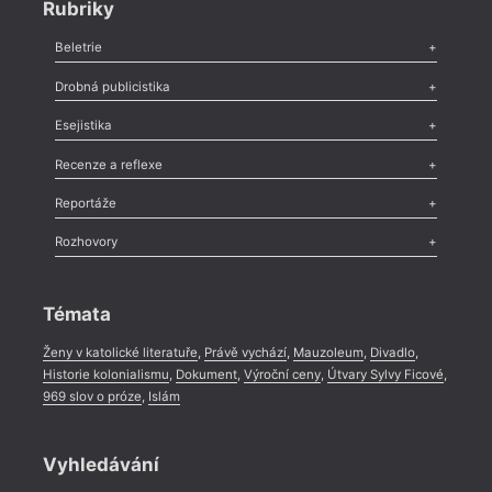
Rubriky
Beletrie
Poezie
,
Próza
,
Dokumenty
,
Drama
,
Celá rubrika
Drobná publicistika
Odlesk
,
Zasláno
,
Nezařazené
,
Novinky v Tvaru
,
Slovo
,
Výročí
,
Esejistika
Nekrolog
,
Glosa
,
Sloupek
,
Pozvánka
,
Literární soutěž
,
Komentář
,
Celá rubrika
Esej
,
Pádlo
,
Úvaha
,
Texty
,
Studie
,
Celá rubrika
Recenze a reflexe
Recenze
,
Dvakrát
,
Horké párky
,
969 slov o próze
,
Reportáže
Méně slov o próze
,
Celá rubrika
Literární zítřky
,
Reportáž
,
Literární život
,
Divadlo
,
Kritický ohlas
,
Rozhovory
Celá rubrika
Rozhovor
,
Anketa
,
Celá rubrika
Témata
Ženy v katolické literatuře
,
Právě vychází
,
Mauzoleum
,
Divadlo
,
Historie kolonialismu
,
Dokument
,
Výroční ceny
,
Útvary Sylvy Ficové
,
969 slov o próze
,
Islám
Vyhledávání