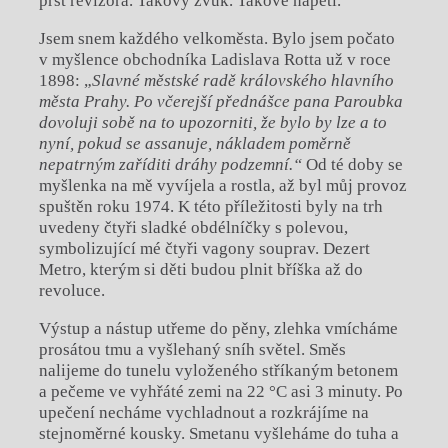
prst revizora. Takový zvuk. Takové napětí.
Jsem snem každého velkoměsta. Bylo jsem počato
v myšlence obchodníka Ladislava Rotta už v roce
1898: „
Slavné městské radě královského hlavního
města Prahy. Po včerejší přednášce pana Paroubka
dovoluji sobě na to upozorniti, že bylo by lze a to
nyní, pokud se assanuje, nákladem poměrně
nepatrným zaříditi dráhy podzemní.“
Od té doby se
myšlenka na mě vyvíjela a rostla, až byl můj provoz
spuštěn roku 1974. K této příležitosti byly na trh
uvedeny čtyři sladké obdélníčky s polevou,
symbolizující mé čtyři vagony souprav. Dezert
Metro, kterým si děti budou plnit bříška až do
revoluce.
Výstup a nástup utřeme do pěny, zlehka vmícháme
prosátou tmu a vyšlehaný sníh světel. Směs
nalijeme do tunelu vyloženého stříkaným betonem
a pečeme ve vyhřáté zemi na 22 °C asi 3 minuty. Po
upečení necháme vychladnout a rozkrájíme na
stejnoměrné kousky. Smetanu vyšleháme do tuha a