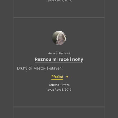
revue Ravt 9/2019
Anna B. Háblová
Reznou mi ruce i nohy
Druhý díl Město-já-stavení.
Přečíst
Beletrie
– Próza
revue Ravt 8/2019