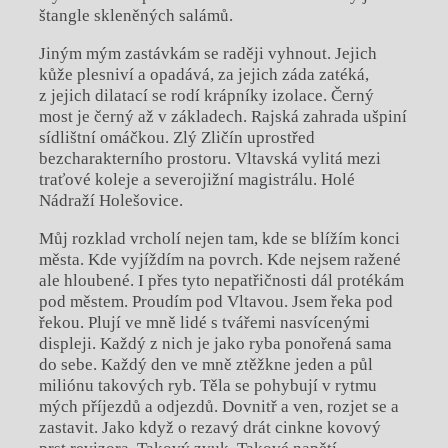
štangle skleněných salámů.
Jiným mým zastávkám se raději vyhnout. Jejich
kůže plesniví a opadává, za jejich záda zatéká,
z jejich dilatací se rodí krápníky izolace. Černý
most je černý až v základech. Rajská zahrada ušpiní
sídlištní omáčkou. Zlý Zličín uprostřed
bezcharakterního prostoru. Vltavská vylitá mezi
traťové koleje a severojižní magistrálu. Holé
Nádraží Holešovice.
Můj rozklad vrcholí nejen tam, kde se blížím konci
města. Kde vyjíždím na povrch. Kde nejsem ražené
ale hloubené. I přes tyto nepatřičnosti dál protékám
pod městem. Proudím pod Vltavou. Jsem řeka pod
řekou. Plují ve mně lidé s tvářemi nasvícenými
displeji. Každý z nich je jako ryba ponořená sama
do sebe. Každý den ve mně ztěžkne jeden a půl
miliónu takových ryb. Těla se pohybují v rytmu
mých příjezdů a odjezdů. Dovnitř a ven, rozjet se a
zastavit. Jako když o rezavý drát cinkne kovový