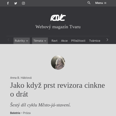
Menu
Webový magazín Tvaru
Rubriky
Témata
Ravt
Akce
Příležitosti
Tvárnice
Archiv
Beletrie
Ženy v katolické literatuře
Drobná publicistika
Právě vychází
Esejistika
Mauzoleum
Recenze a reflexe
Divadlo
Reportáže
Historie kolonialismu
Rozhovory
Dokument
Anna B. Háblová
Výroční ceny
Jako když prst revizora cinkne
o drát
Šestý díl cyklu Město-já-stavení.
Beletrie
– Próza