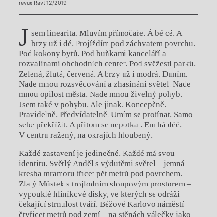
revue Ravt 12/2019
J
sem linearita. Mluvím přímočaře. Á bé cé. A
brzy už i dé. Projíždím pod záchvatem povrchu.
Pod kokony bytů. Pod buňkami kanceláří a
rozvalinami obchodních center. Pod svěžestí parků.
Zelená, žlutá, červená. A brzy už i modrá. Duním.
Nade mnou rozsvěcování a zhasínání světel. Nade
mnou opilost města. Nade mnou živelný pohyb.
Jsem také v pohybu. Ale jinak. Koncepčně.
Pravidelně. Předvídatelně. Umím se protínat. Samo
sebe překřížit. A přitom se nepotkat. Em há déé.
V centru ražený, na okrajích hloubený.
Každé zastavení je jedinečné. Každé má svou
identitu. Světlý Anděl s výdutěmi světel – jemná
kresba mramoru třicet pět metrů pod povrchem.
Zlatý Můstek s trojlodním sloupovým prostorem –
vypouklé hliníkové disky, ve kterých se odráží
čekající strnulost tváří. Béžové Karlovo náměstí
čtyřicet metrů pod zemí – na stěnách válečky jako