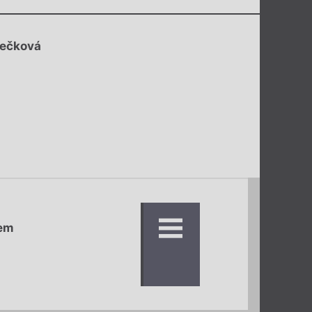
lečková
tem