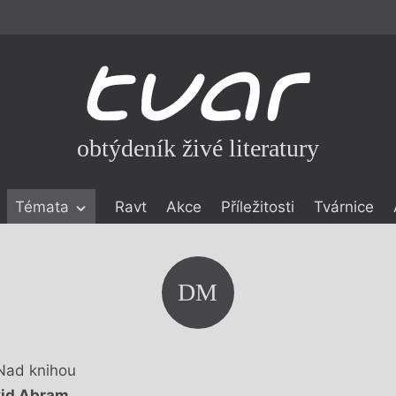
obtýdeník živé literatury
Témata
Ravt
Akce
Příležitosti
Tvárnice
ické literatuře
icistika
zí
DM
eflexe
onialismu
Nad knihou
id Abram