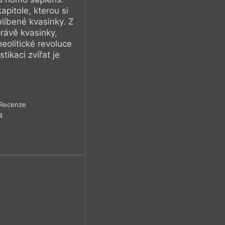
apitole, kterou si
blíbené kvasinky. Z
právě kvasinky,
eolitické revoluce
tikaci zvířat je
Recenze
4