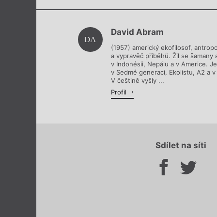
David Abram
DA
(1957) americký ekofilosof, antropo
a vypravěč příběhů. Žil se šamany 
v Indonésii, Nepálu a v Americe. J
v Sedmé generaci, Ekolistu, A2 a v
V češtině vyšly ...
Profil
Sdílet na síti