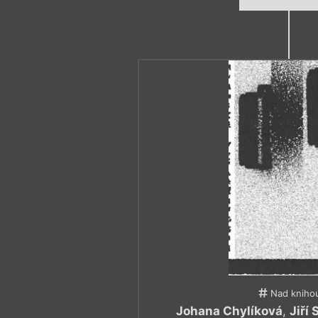
Nad kniho
Johana Chylíková
,
Jiří 