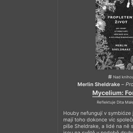
Nad kniho
Merlin Sheldrake
–
Pro
Mycelium: Fo
Reflektuje Dita Ma
Houby nefungují v symbióze j
mají toho dokonce víc společ
píše Sheldrake, a lidé na ně 
jsou na světě v podobě druh