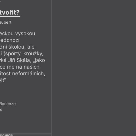
tvořit?
aubert
leckou vysokou
ředchozí
dní školou, ale
 (sporty, kroužky,
á Jiří Skála, „jako
ce mě na našich
itost neformálních,
it“
Recenze
4