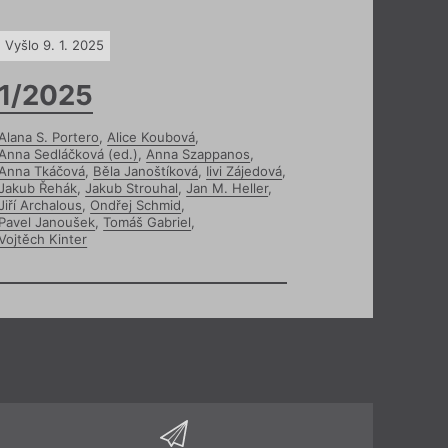
Vyšlo 9. 1. 2025
1/2025
Alana S. Portero
,
Alice Koubová
,
Anna Sedláčková (ed.)
,
Anna Szappanos
,
Anna Tkáčová
,
Běla Janoštíková
,
Iivi Zájedová
,
Jakub Řehák
,
Jakub Strouhal
,
Jan M. Heller
,
Jiří Archalous
,
Ondřej Schmid
,
Pavel Janoušek
,
Tomáš Gabriel
,
Vojtěch Kinter