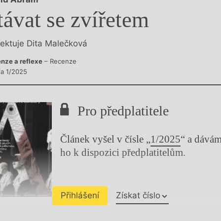
y
távat se zvířetem
lektuje Dita Malečková
nze a reflexe
– Recenze
la 1/2025
Pro předplatitele
Článek vyšel v čísle „
1/2025
“ a dává
ho k dispozici předplatitelům.
Přihlášení
Získat číslo