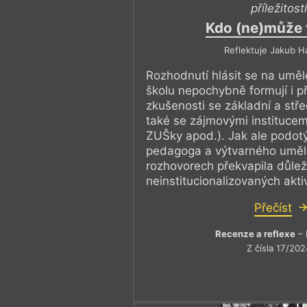
příležitostí
Kdo (ne)může 
Reflektuje Jakub H
Rozhodnutí hlásit se na umě
školu nepochybně formují i p
zkušenosti se základní a stře
také se zájmovými institucemi
ZUŠky apod.). Jak ale podotýk
pedagoga a výtvarného uměl
rozhovorech překvapila důlež
neinstitucionalizovaných aktiv
Přečíst
Recenze a reflexe
– 
Z čísla 17/202