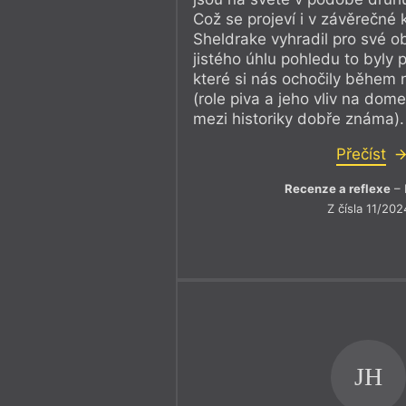
Což se projeví i v závěrečné k
Sheldrake vyhradil pro své o
jistého úhlu pohledu to byly 
které si nás ochočily během n
(role piva a jeho vliv na domes
mezi historiky dobře známa).
Přečíst
Recenze a reflexe
– 
Z čísla 11/202
JH