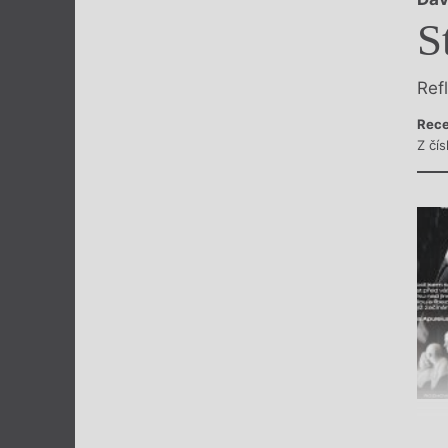
Výroční cen
S
Ref
Rece
Z čís