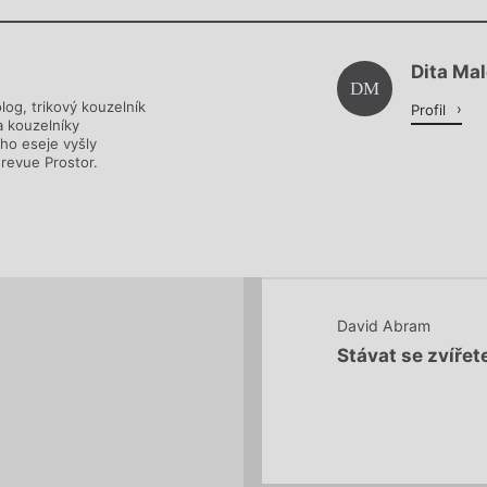
Chviličku.
Dita Ma
Načítá se.
DM
log, trikový kouzelník
Profil
a kouzelníky
eho eseje vyšly
 revue Prostor.
David Abram
Stávat se zvíře