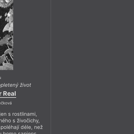
u
pletený život
r Real
lečková
en s rostlinami,
ného s živočichy,
spoléhají déle, než
u homo sapiens.