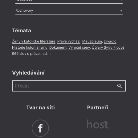
Méně slov o próze
,
Celá rubrika
Literární zítřky
,
Reportáž
,
Literární život
,
Divadlo
,
Kritický ohlas
,
Rozhovory
Celá rubrika
Rozhovor
,
Anketa
,
Celá rubrika
Témata
Ženy v katolické literatuře
,
Právě vychází
,
Mauzoleum
,
Divadlo
,
Historie kolonialismu
,
Dokument
,
Výroční ceny
,
Útvary Sylvy Ficové
,
969 slov o próze
,
Islám
Vyhledávání
Tvar na síti
Partneři