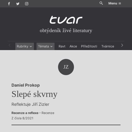
Menu
obtýdeník živé literatury
Rubriky
Témata
Ravt
Akce
Příležitosti
Tvárnice
Archiv
Beletrie
Ženy v katolické literatuře
Drobná publicistika
Právě vychází
JZ
Esejistika
Mauzoleum
Recenze a reflexe
Divadlo
Reportáže
Historie kolonialismu
Daniel Prokop
Rozhovory
Dokument
Slepé skvrny
Výroční ceny
Reflektuje Jiří Zizler
Recenze a reflexe
– Recenze
Z čísla 8/2021