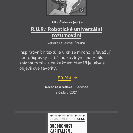
Jitka Čejková (ed.)
–
R.U.R.: Robotické univerzální
rozumování
Reflektuje Michal Škrabal
Inspirativních textů je v knize mnoho, převažují
nad příspěvky slabšími, zbytnými, narychlo
spíchnutými – a na každém čtenáři je, aby si
objevil své favority.
Přečíst
Recenze a reflexe
– Recenze
Z čísla 5/2021