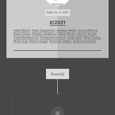
Vyšlo 15. 4. 2021
8/2021
Adam Borzič
,
Adam Zagajewski
,
Andreas Weber
,
Anna Luňáková
,
Bruno Schulz
,
Daniela Vodáčková
,
David Abram
,
Derrick Jensen
,
Freya Mathewsová
,
Hildegarda Kurtová
,
Lukáš Senft
,
Milan Šedivý
,
Milan Urza
,
Mojmír Grygar
,
Robinson Jeffers
,
Svatava Antošová
Souvisí
JZ