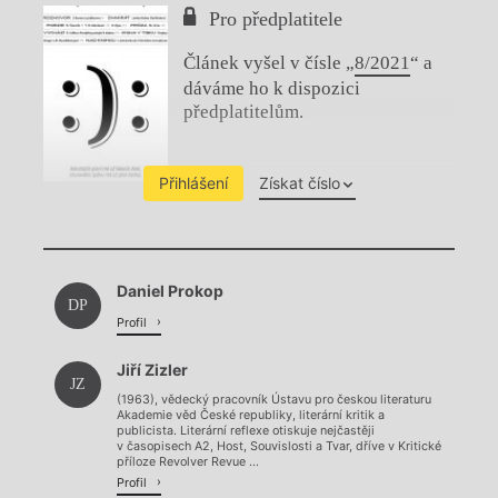
Pro předplatitele
Článek vyšel v čísle „
8/2021
“ a
dáváme ho k dispozici
předplatitelům.
Přihlášení
Získat číslo
Chviličku.
Daniel Prokop
Načítá se.
DP
Profil
Jiří Zizler
JZ
(1963), vědecký pracovník Ústavu pro českou literaturu
Akademie věd České republiky, literární kritik a
publicista. Literární reflexe otiskuje nejčastěji
v časopisech A2, Host, Souvislosti a Tvar, dříve v Kritické
příloze Revolver Revue ...
Profil