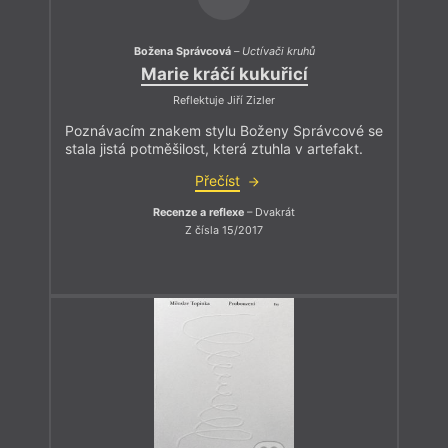
Božena Správcová
–
Uctívači kruhů
Marie kráčí kukuřicí
Reflektuje Jiří Zizler
Poznávacím znakem stylu Boženy Správcové se
stala jistá potměšilost, která ztuhla v artefakt.
Přečíst
Recenze a reflexe
– Dvakrát
Z čísla 15/2017