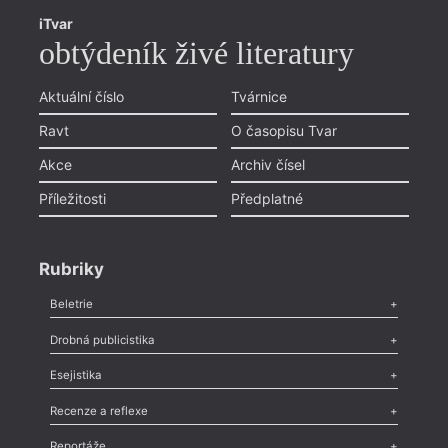
iTvar
obtýdeník živé literatury
Aktuální číslo
Tvárnice
Ravt
O časopisu Tvar
Akce
Archiv čísel
Příležitosti
Předplatné
Rubriky
Beletrie
Poezie
,
Próza
,
Dokumenty
,
Drama
,
Celá rubrika
Drobná publicistika
Odlesk
,
Zasláno
,
Nezařazené
,
Novinky v Tvaru
,
Slovo
,
Výročí
,
Esejistika
Nekrolog
,
Glosa
,
Sloupek
,
Pozvánka
,
Literární soutěž
,
Komentář
,
Celá rubrika
Esej
,
Pádlo
,
Úvaha
,
Texty
,
Studie
,
Celá rubrika
Recenze a reflexe
Recenze
,
Dvakrát
,
Horké párky
,
969 slov o próze
,
Reportáže