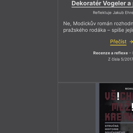
Dekoratér Vogeler a 
Reflektuje Jakub Ehr
Ne, Modickův román rozhodn
pražského rodáka – spíše je
Přečíst
Recenze a reflexe
– 
Z čísla 5/201