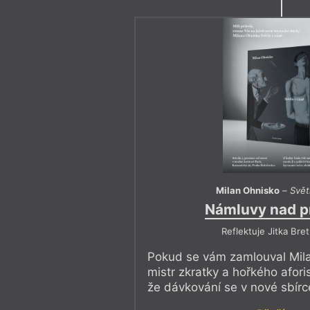
Milan Ohnisko
–
Svět
Námluvy nad p
Reflektuje Jitka Bre
Pokud se vám zamlouval Mil
mistr zkratky a hořkého afori
že dávkování se v nové sbírc