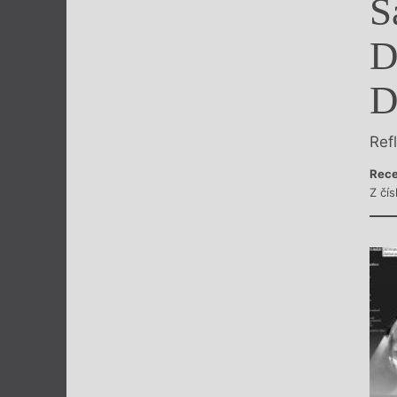
S
Výroční cen
D
D
Ref
Rece
Z čís