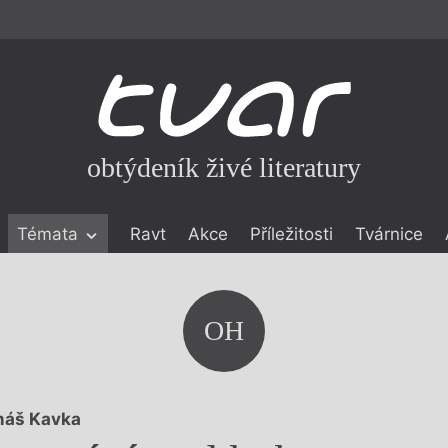
obtýdeník živé literatury
Témata
Ravt
Akce
Příležitosti
Tvárnice
ické literatuře
icistika
zí
OH
eflexe
onialismu
áš Kavka