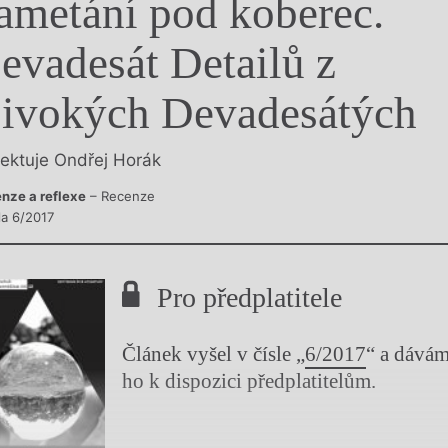
ametání pod koberec.
y
evadesát Detailů z
ivokých Devadesátých
lektuje Ondřej Horák
nze a reflexe
– Recenze
la 6/2017
Pro předplatitele
Článek vyšel v čísle „
6/2017
“ a dává
ho k dispozici předplatitelům.