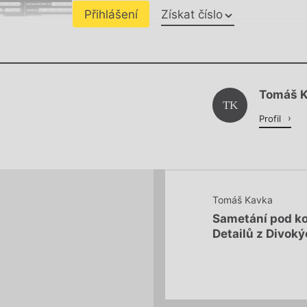
Přihlášení
Získat číslo
Chviličku.
Tomáš 
Načítá se.
TK
Profil
Tomáš Kavka
Sametání pod k
Detailů z Divok