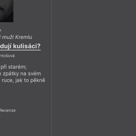
u
i muži Kremlu
ují kulisáci?
Antošová
při starém;
‘ je zpátky na svém
 ruce, jak to pěkně
Recenze
7