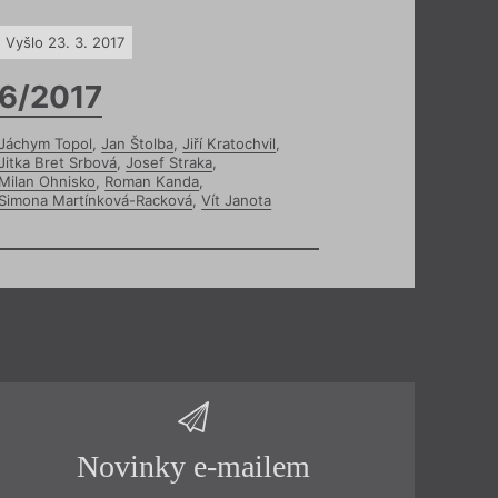
Vyšlo 23. 3. 2017
6/2017
Jáchym Topol
,
Jan Štolba
,
Jiří Kratochvil
,
Jitka Bret Srbová
,
Josef Straka
,
Milan Ohnisko
,
Roman Kanda
,
Simona Martínková-Racková
,
Vít Janota
Novinky e-mailem