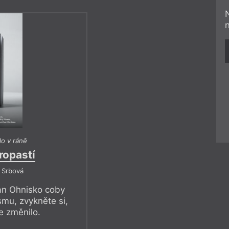
lo v ráně
ropastí
t Srbová
an Ohnisko coby
smu, zvykněte si,
e změnilo.