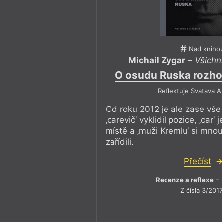
Nad kniho
Michail Zygar
–
Všichn
O osudu Ruska rozhod
Reflektuje Svatava 
Od roku 2012 je ale zase vše 
‚carevič‘ vyklidil pozice, ‚car
místě a ‚muži Kremlu‘ si mnou
zařídili.
Přečíst
Recenze a reflexe
– 
Z čísla 3/201