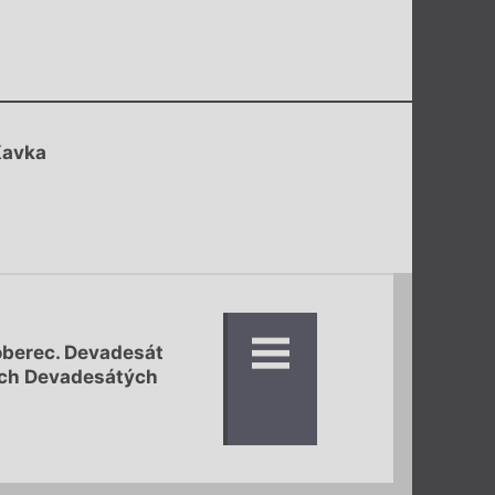
Kavka
oberec. Devadesát
ých Devadesátých