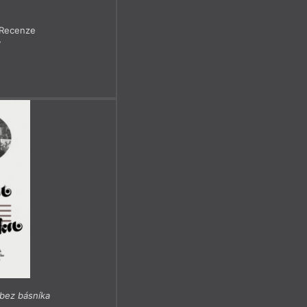
Recenze
7
bez básníka