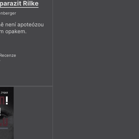
parazit Rilke
enberger
ě není apoteózou
jím opakem.
Recenze
7