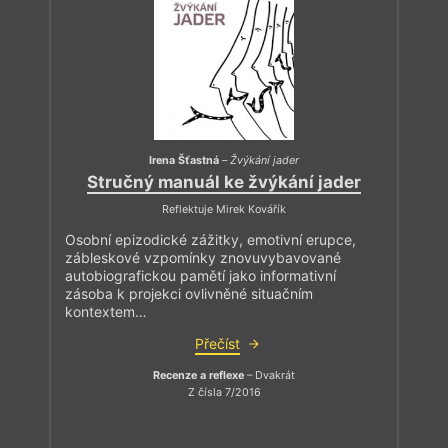
Irena Šťastná
–
Žvýkání jader
Stručný manuál ke žvýkání jader
Reflektuje Mirek Kovářík
Osobní epizodické zážitky, emotivní erupce,
zábleskové vzpomínky znovuvybavované
autobiografickou pamětí jako informativní
zásoba k projekci ovlivněné situačním
kontextem…
Přečíst
Recenze a reflexe
– Dvakrát
Z čísla 7/2016