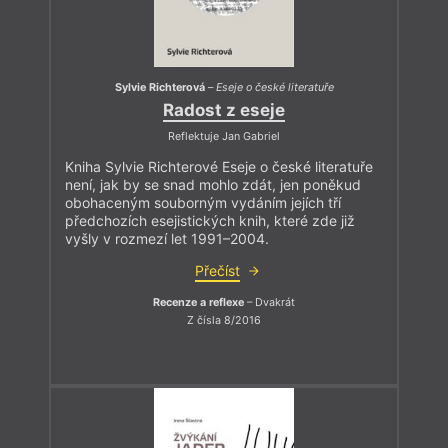
Sylvie Richterová
–
Eseje o české literatuře
Radost z eseje
Reflektuje Jan Gabriel
Kniha Sylvie Richterové Eseje o české literatuře
není, jak by se snad mohlo zdát, jen poněkud
obohaceným souborným vydáním jejích tří
předchozích esejistických knih, které zde již
vyšly v rozmezí let 1991–2004.
Přečíst
Recenze a reflexe
– Dvakrát
Z čísla 8/2016