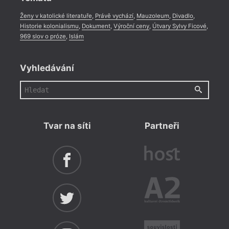
Ženy v katolické literatuře
,
Právě vychází
,
Mauzoleum
,
Divadlo
,
Historie kolonialismu
,
Dokument
,
Výroční ceny
,
Útvary Sylvy Ficové
,
969 slov o próze
,
Islám
Vyhledávání
Tvar na síti
Partneři