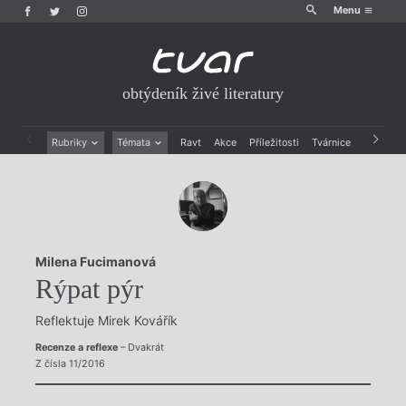
Menu
obtýdeník živé literatury
Rubriky
Témata
Ravt
Akce
Příležitosti
Tvárnice
Archiv
Beletrie
Ženy v katolické literatuře
Drobná publicistika
Právě vychází
Esejistika
Mauzoleum
Recenze a reflexe
Divadlo
Reportáže
Historie kolonialismu
Milena Fucimanová
Rozhovory
Dokument
Rýpat pýr
Výroční ceny
Reflektuje Mirek Kovářík
Recenze a reflexe
– Dvakrát
Z čísla 11/2016