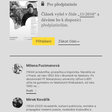
Pro předplatitele
Článek vyšel v čísle „
11/2016
“ a
dáváme ho k dispozici
předplatitelům.
Přihlášení
Získat číslo
Chviličku.
Milena Fucimanová
Načítá se.
(1944) je básnířka, prozaička a lingvistka. Narodila se
v Praze, od roku 1952 žila v Brumově na Valašsku. Po
absolvování FF Masarykovy univerzity (dříve UJEP)
učila na gymnáziu ve Valašských Kloboukách, od roku
1992 na ...
Profil
Mirek Kovářík
(1934–2020) divadelník, kulturní publicista, recitátor a
propagátor moderní poezie, moderátor klubového a