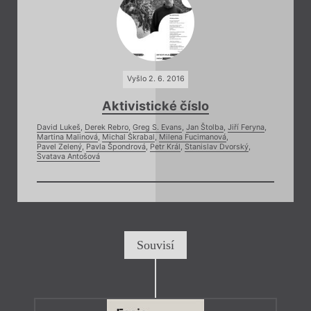
Vyšlo 2. 6. 2016
Aktivistické číslo
David Lukeš
,
Derek Rebro
,
Greg S. Evans
,
Jan Štolba
,
Jiří Feryna
,
Martina Malinová
,
Michal Škrabal
,
Milena Fucimanová
,
Pavel Zelený
,
Pavla Špondrová
,
Petr Král
,
Stanislav Dvorský
,
Svatava Antošová
Souvisí