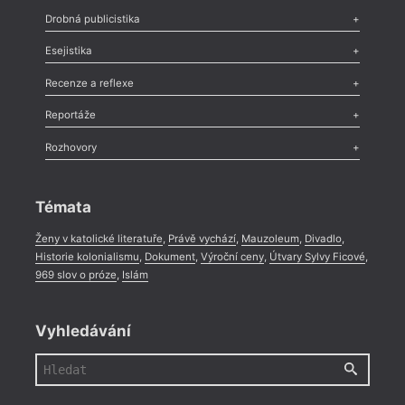
Poezie
,
Próza
,
Dokumenty
,
Drama
,
Celá rubrika
Drobná publicistika
Odlesk
,
Zasláno
,
Nezařazené
,
Novinky v Tvaru
,
Slovo
,
Výročí
,
Esejistika
Nekrolog
,
Glosa
,
Sloupek
,
Pozvánka
,
Literární soutěž
,
Komentář
,
Celá rubrika
Esej
,
Pádlo
,
Úvaha
,
Texty
,
Studie
,
Celá rubrika
Recenze a reflexe
Recenze
,
Dvakrát
,
Horké párky
,
969 slov o próze
,
Reportáže
Méně slov o próze
,
Celá rubrika
Literární zítřky
,
Reportáž
,
Literární život
,
Divadlo
,
Kritický ohlas
,
Rozhovory
Celá rubrika
Rozhovor
,
Anketa
,
Celá rubrika
Témata
Ženy v katolické literatuře
,
Právě vychází
,
Mauzoleum
,
Divadlo
,
Historie kolonialismu
,
Dokument
,
Výroční ceny
,
Útvary Sylvy Ficové
,
969 slov o próze
,
Islám
Vyhledávání