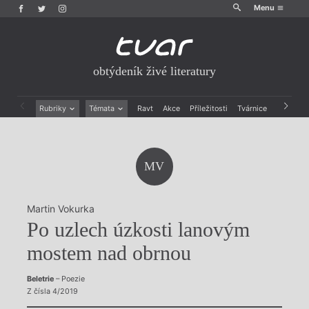
Menu
obtýdeník živé literatury
Rubriky
Témata
Ravt
Akce
Příležitosti
Tvárnice
Archiv
Beletrie
Ženy v katolické literatuře
Drobná publicistika
Právě vychází
Esejistika
Mauzoleum
MV
Recenze a reflexe
Divadlo
Reportáže
Historie kolonialismu
Rozhovory
Dokument
Martin Vokurka
Výroční ceny
Po uzlech úzkosti lanovým
mostem nad obrnou
Beletrie
– Poezie
Z čísla 4/2019