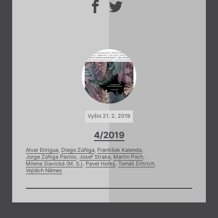
Vyšlo 21. 2. 2019
4/2019
Alvar Enrigue
,
Diego Zúñiga
,
František Kalenda
,
Jorge Zúñiga Pavlov
,
Josef Straka
,
Martin Poch
,
Milena Slavická (M. S.)
,
Pavel Horký
,
Tomáš Dittrich
,
Vojtěch Němec