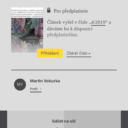
Pro předplatitele
Článek vyšel v čísle „
4/2019
“ a
dáváme ho k dispozici
předplatitelům.
Přihlášení
Získat číslo
Chviličku.
Martin Vokurka
Načítá se.
MV
Profil
Sdílet na síti