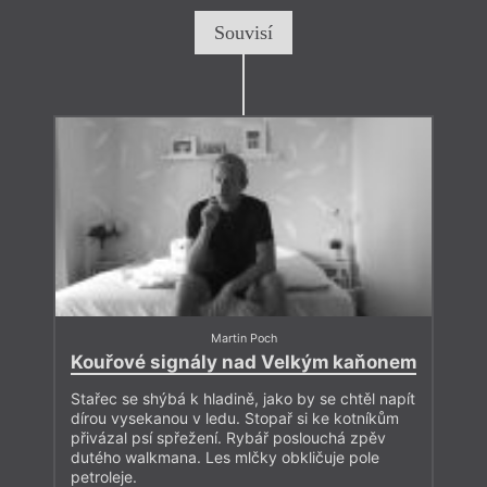
Souvisí
Martin Poch
Kouřové signály nad Velkým kaňonem
Stařec se shýbá k hladině, jako by se chtěl napít
dírou vysekanou v ledu. Stopař si ke kotníkům
přivázal psí spřežení. Rybář poslouchá zpěv
dutého walkmana. Les mlčky obkličuje pole
petroleje.