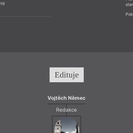
019
sta
Pok
Edituje
Vojtěch Němec
Redakce