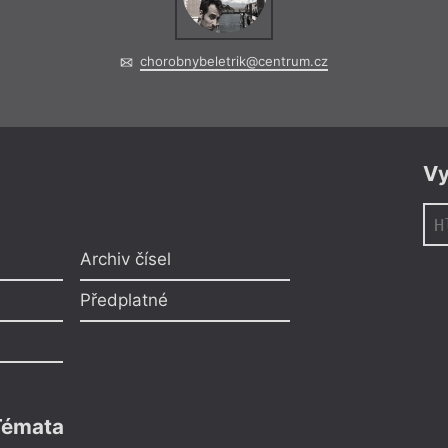
chorobnybeletrik@centrum.cz
Vy
Archiv čísel
Předplatné
Témata