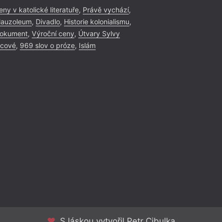
eny v katolické literatuře
,
Právě vychází
,
auzoleum
,
Divadlo
,
Historie kolonialismu
,
okument
,
Výroční ceny
,
Útvary Sylvy
icové
,
969 slov o próze
,
Islám
S láskou vytvořil Petr Cibulka