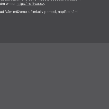
revue Ravt 3/2019
rém webu:
http://old.itvar.cz
.
ud Vám můžeme s čímkoliv pomoci, napište nám!