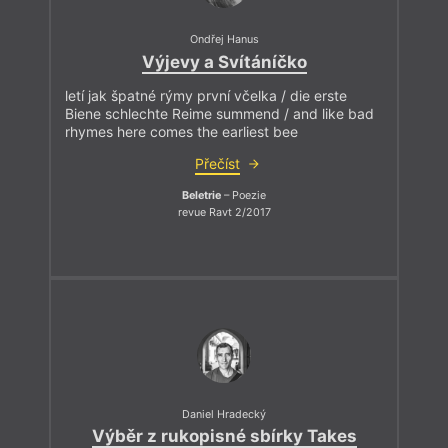
Ondřej Hanus
Výjevy a Svítáníčko
letí jak špatné rýmy první včelka / die erste
Biene schlechte Reime summend / and like bad
rhymes here comes the earliest bee
Přečíst
Beletrie
– Poezie
revue Ravt 2/2017
Daniel Hradecký
Výběr z rukopisné sbírky Takes