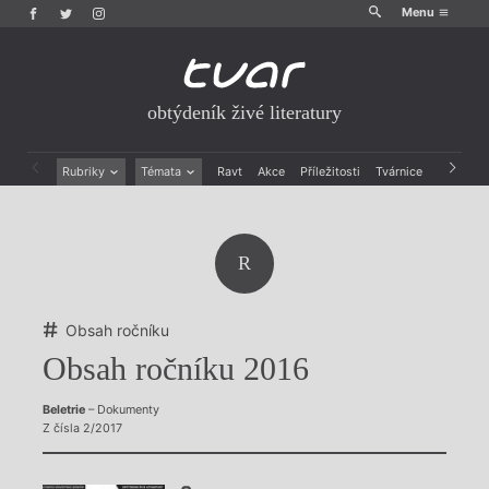
Menu
obtýdeník živé literatury
Rubriky
Témata
Ravt
Akce
Příležitosti
Tvárnice
Archiv
Beletrie
Ženy v katolické literatuře
Drobná publicistika
Právě vychází
Esejistika
Mauzoleum
R
Recenze a reflexe
Divadlo
Reportáže
Historie kolonialismu
Rozhovory
Dokument
Obsah ročníku
Výroční ceny
Obsah ročníku 2016
Beletrie
– Dokumenty
Z čísla 2/2017