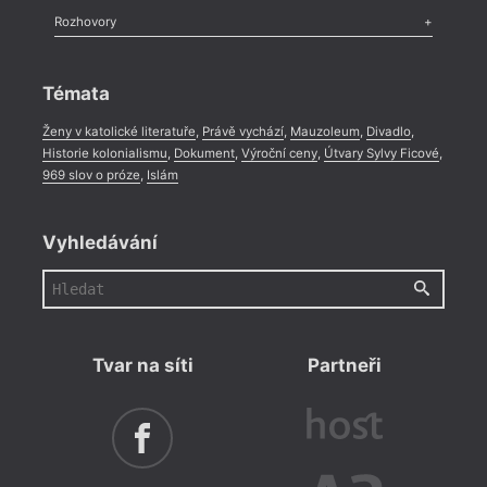
Literární zítřky
,
Reportáž
,
Literární život
,
Divadlo
,
Kritický ohlas
,
Rozhovory
Celá rubrika
Rozhovor
,
Anketa
,
Celá rubrika
Témata
Ženy v katolické literatuře
,
Právě vychází
,
Mauzoleum
,
Divadlo
,
Historie kolonialismu
,
Dokument
,
Výroční ceny
,
Útvary Sylvy Ficové
,
969 slov o próze
,
Islám
Vyhledávání
Tvar na síti
Partneři