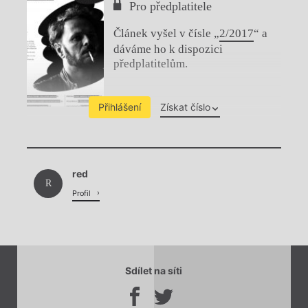
Pro předplatitele
Článek vyšel v čísle „
2/2017
“ a
dáváme ho k dispozici
předplatitelům.
Přihlášení
Získat číslo
Chviličku.
red
Načítá se.
R
Profil
Sdílet na síti