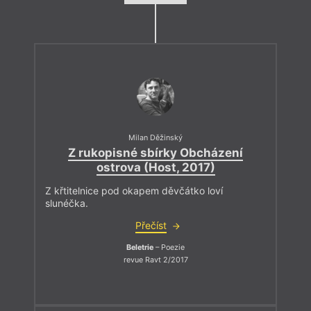
Milan Děžinský
Z rukopisné sbírky Obcházení
ostrova (Host, 2017)
Z křtitelnice pod okapem děvčátko loví
slunéčka.
Přečíst
Beletrie
– Poezie
revue Ravt 2/2017