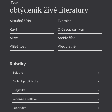
iTvar
obtýdeník živé literatury
Aktuální číslo
Tvárnice
Ravt
O časopisu Tvar
Akce
Archiv čísel
Příležitosti
Předplatné
Rubriky
Beletrie
Poezie
,
Próza
,
Dokumenty
,
Drama
,
Celá rubrika
Drobná publicistika
Odlesk
,
Zasláno
,
Nezařazené
,
Novinky v Tvaru
,
Slovo
,
Výročí
,
Esejistika
Nekrolog
,
Glosa
,
Sloupek
,
Pozvánka
,
Literární soutěž
,
Komentář
,
Celá rubrika
Esej
,
Pádlo
,
Úvaha
,
Texty
,
Studie
,
Celá rubrika
Recenze a reflexe
Recenze
,
Dvakrát
,
Horké párky
,
969 slov o próze
,
Reportáže
Méně slov o próze
,
Celá rubrika