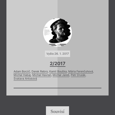
Vyšlo 26. 1. 2017
2/2017
Adam Borzič
,
Derek Rebro
,
Kamil Bouška
,
Mária Ferenčuhová
,
Michal Habaj
,
Michal Havran
,
Michal Jareš
,
Petr Drulák
,
Svatava Antošová
Souvisí