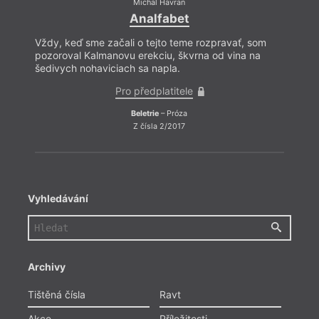
Michal Havran
Analfabet
Vždy, keď sme začali o tejto teme rozpravať, som
pozoroval Kalmanovu erekciu, škvrna od vina na
šedivych nohaviciach sa napla.
Pro předplatitele
Beletrie
– Próza
Z čísla 2/2017
Vyhledávání
Archivy
Tištěná čísla
Ravt
Akce
Příležitosti