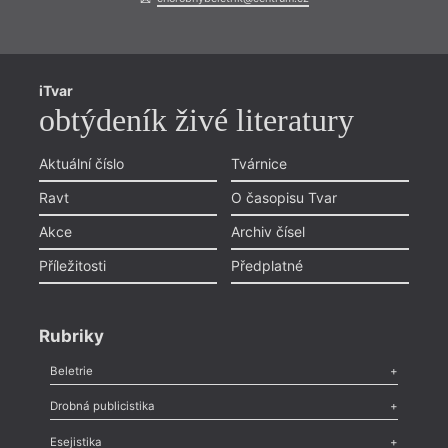
iTvar
obtýdeník živé literatury
Aktuální číslo
Tvárnice
Ravt
O časopisu Tvar
Akce
Archiv čísel
Příležitosti
Předplatné
Rubriky
Beletrie
Poezie
,
Próza
,
Dokumenty
,
Drama
,
Celá rubrika
Drobná publicistika
Odlesk
,
Zasláno
,
Nezařazené
,
Novinky v Tvaru
,
Slovo
,
Výročí
,
Esejistika