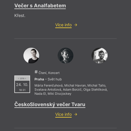
Večer s Analfabetem
Pr
Křest.
Recen
Více info
Čtení, Koncert
Praha
– Svět hub
= 2018 =
24. 10.
Mária Ferenčuhová
,
Michal Havran
,
Michal Tallo
,
Svatava Antošová
,
Adam Borzič
,
Olga Stehlíková
,
18:31
Nada El
,
Miki Discjockey
ČeskoSlovenský večer Tvaru
Více info