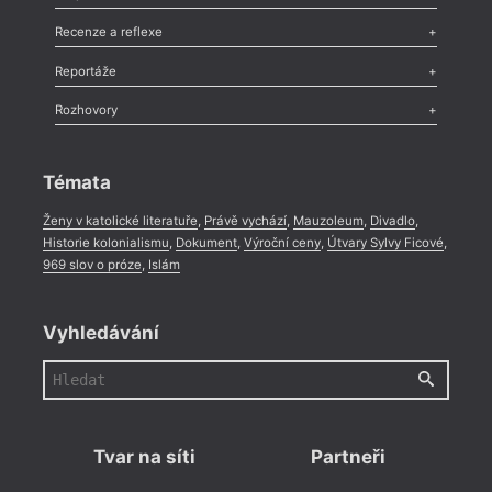
Nekrolog
,
Glosa
,
Sloupek
,
Pozvánka
,
Literární soutěž
,
Komentář
,
Celá rubrika
Esej
,
Pádlo
,
Úvaha
,
Texty
,
Studie
,
Celá rubrika
Recenze a reflexe
Recenze
,
Dvakrát
,
Horké párky
,
969 slov o próze
,
Reportáže
Méně slov o próze
,
Celá rubrika
Literární zítřky
,
Reportáž
,
Literární život
,
Divadlo
,
Kritický ohlas
,
Rozhovory
Celá rubrika
Rozhovor
,
Anketa
,
Celá rubrika
Témata
Ženy v katolické literatuře
,
Právě vychází
,
Mauzoleum
,
Divadlo
,
Historie kolonialismu
,
Dokument
,
Výroční ceny
,
Útvary Sylvy Ficové
,
969 slov o próze
,
Islám
Vyhledávání
Tvar na síti
Partneři