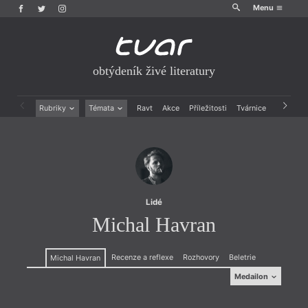
Menu
obtýdeník živé literatury
Rubriky
Témata
Ravt
Akce
Příležitosti
Tvárnice
Archiv
Beletrie
Ženy v katolické literatuře
Drobná publicistika
Právě vychází
Esejistika
Mauzoleum
Recenze a reflexe
Divadlo
Reportáže
Historie kolonialismu
Rozhovory
Dokument
Lidé
Výroční ceny
Michal Havran
Recenze a reflexe
Rozhovory
Beletrie
Michal Havran
Medailon
Medailon
(1973), slovenský evangelický teolog, publicista a