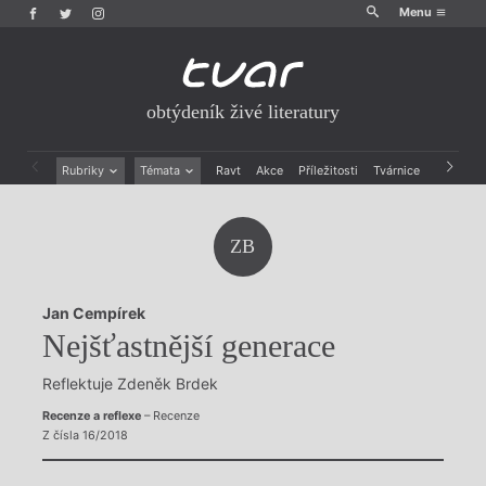
Menu
obtýdeník živé literatury
Rubriky
Témata
Ravt
Akce
Příležitosti
Tvárnice
Archiv
Beletrie
Ženy v katolické literatuře
Drobná publicistika
Právě vychází
ZB
Esejistika
Mauzoleum
Recenze a reflexe
Divadlo
Reportáže
Historie kolonialismu
Jan Cempírek
Rozhovory
Dokument
Nejšťastnější generace
Výroční ceny
Reflektuje Zdeněk Brdek
Recenze a reflexe
– Recenze
Z čísla 16/2018