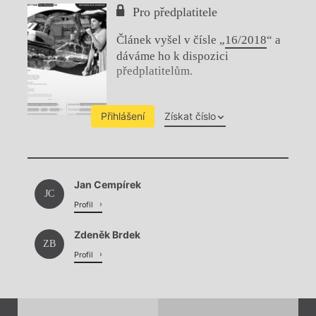
Pro předplatitele
Článek vyšel v čísle „
16/2018
“ a
dáváme ho k dispozici
předplatitelům.
Přihlášení
Získat číslo
Chviličku.
Jan Cempírek
Načítá se.
JC
Profil
Zdeněk Brdek
ZB
Profil