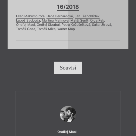
16/2018
Ellen Makumbirofa
,
Hana Bernardová
,
Jan Těsnohlídek
,
Luboš Svoboda
,
Martina Malinová
,
Matěj Senft
,
Olga Pek
,
Ondřej Macl
,
Ondřej Škrabal
,
Petra Kožušníková
,
Saša Uhlová
,
Tomáš Čada
,
Tomáš Míka
,
Walter Map
Souvisí
Ondřej Macl
–