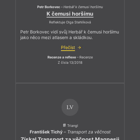
Petr Borkovec
–
Herbář k čemusi horšímu
K čemusi horšímu
Reflektuje Olga Stehlíková
Petr Borkovec vidí svůj Herbář k čemusi horšímu
jako něco mezi atlasem a skládkou.
Přečíst
Recenze a reflexe
– Recenze
Z čísla 13/2018
LV
Triangl
František Tichý
–
Transport za věčnost
Získal Transport za věčnost Magnesii