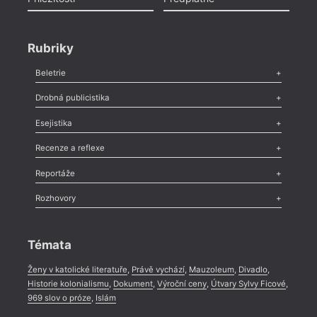
Rubriky
Beletrie
Poezie
,
Próza
,
Dokumenty
,
Drama
,
Celá rubrika
Drobná publicistika
Odlesk
,
Zasláno
,
Nezařazené
,
Novinky v Tvaru
,
Slovo
,
Výročí
,
Esejistika
Nekrolog
,
Glosa
,
Sloupek
,
Pozvánka
,
Literární soutěž
,
Komentář
,
Celá rubrika
Esej
,
Pádlo
,
Úvaha
,
Texty
,
Studie
,
Celá rubrika
Recenze a reflexe
Recenze
,
Dvakrát
,
Horké párky
,
969 slov o próze
,
Reportáže
Méně slov o próze
,
Celá rubrika
Literární zítřky
,
Reportáž
,
Literární život
,
Divadlo
,
Kritický ohlas
,
Rozhovory
Celá rubrika
Rozhovor
,
Anketa
,
Celá rubrika
Témata
Ženy v katolické literatuře
,
Právě vychází
,
Mauzoleum
,
Divadlo
,
Historie kolonialismu
,
Dokument
,
Výroční ceny
,
Útvary Sylvy Ficové
,
969 slov o próze
,
Islám