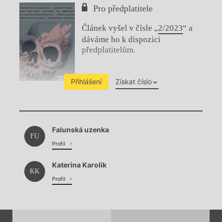
Pro předplatitele
Článek vyšel v čísle „
2/2023
“ a
dáváme ho k dispozici
předplatitelům.
Přihlášení
Získat číslo
Chviličku.
Falunská uzenka
Načítá se.
FU
Profil
Katerina Karolik
KK
Profil