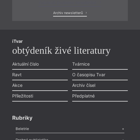
Zobrazit poslední newsletter
Archiv newsletterů
iTvar
obtýdeník živé literatury
Aktuální číslo
Tvárnice
Ravt
O časopisu Tvar
Akce
Archiv čísel
Příležitosti
Předplatné
Rubriky
Beletrie
Poezie
,
Próza
,
Dokumenty
,
Drama
,
Celá rubrika
Drobná publicistika