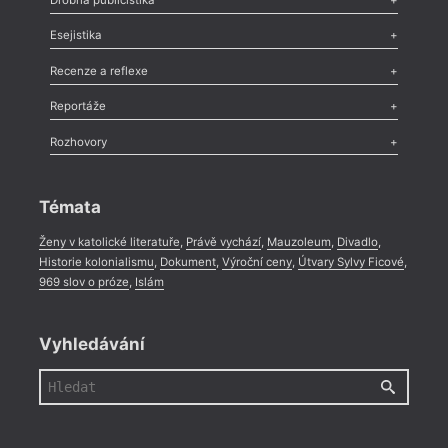
Odlesk
,
Zasláno
,
Nezařazené
,
Novinky v Tvaru
,
Slovo
,
Výročí
,
Esejistika
Nekrolog
,
Glosa
,
Sloupek
,
Pozvánka
,
Literární soutěž
,
Komentář
,
Celá rubrika
Esej
,
Pádlo
,
Úvaha
,
Texty
,
Studie
,
Celá rubrika
Recenze a reflexe
Recenze
,
Dvakrát
,
Horké párky
,
969 slov o próze
,
Reportáže
Méně slov o próze
,
Celá rubrika
Literární zítřky
,
Reportáž
,
Literární život
,
Divadlo
,
Kritický ohlas
,
Rozhovory
Celá rubrika
Rozhovor
,
Anketa
,
Celá rubrika
Témata
Ženy v katolické literatuře
,
Právě vychází
,
Mauzoleum
,
Divadlo
,
Historie kolonialismu
,
Dokument
,
Výroční ceny
,
Útvary Sylvy Ficové
,
969 slov o próze
,
Islám
Vyhledávání