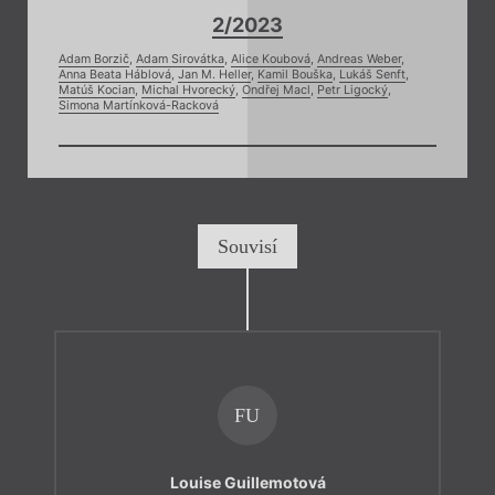
2/2023
Adam Borzič
,
Adam Sirovátka
,
Alice Koubová
,
Andreas Weber
,
Anna Beata Háblová
,
Jan M. Heller
,
Kamil Bouška
,
Lukáš Senft
,
Matúš Kocian
,
Michal Hvorecký
,
Ondřej Macl
,
Petr Ligocký
,
Simona Martínková-Racková
Souvisí
FU
Louise Guillemotová