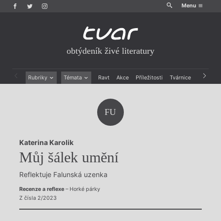
Menu
obtýdeník živé literatury
Rubriky
Témata
Ravt
Akce
Příležitosti
Tvárnice
Archiv
Beletrie
Ženy v katolické literatuře
Drobná publicistika
Právě vychází
FU
Esejistika
Mauzoleum
Recenze a reflexe
Divadlo
Reportáže
Historie kolonialismu
Katerina Karolik
Rozhovory
Dokument
Můj šálek umění
Výroční ceny
Reflektuje Falunská uzenka
Recenze a reflexe
– Horké párky
Z čísla 2/2023