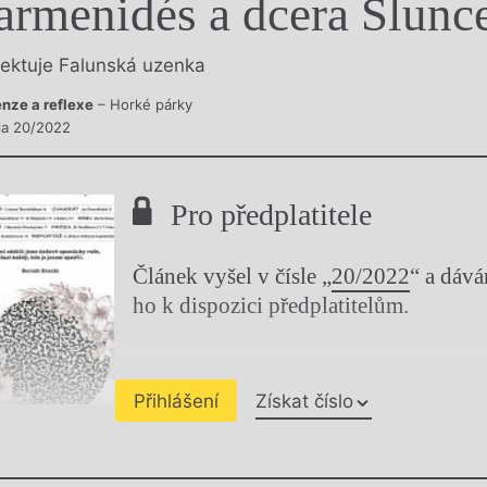
armenidés a dcera Slunc
y
lektuje Falunská uzenka
nze a reflexe
– Horké párky
sla 20/2022
Pro předplatitele
Článek vyšel v čísle „
20/2022
“ a dáv
ho k dispozici předplatitelům.
Přihlášení
Získat číslo
Chviličku.