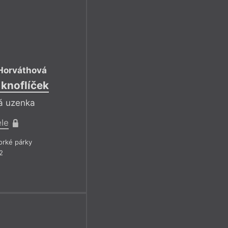
Horváthová
 knoflíček
ká uzenka
ele
rké párky
2