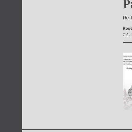
P
Výroční cen
Ref
Rece
Z čí