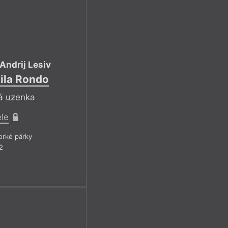
Andrij Lesiv
nila Rondo
ká uzenka
ele
rké párky
2