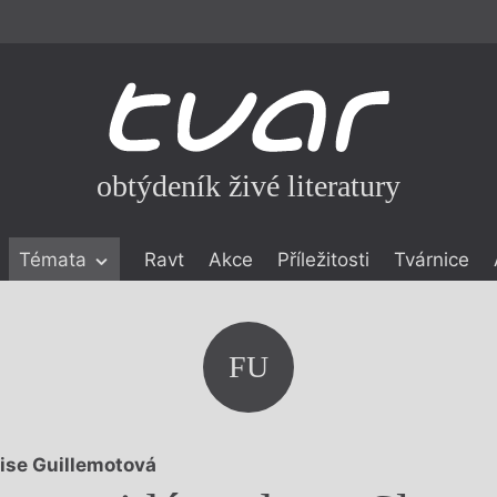
obtýdeník živé literatury
Témata
Ravt
Akce
Příležitosti
Tvárnice
ické literatuře
icistika
zí
FU
eflexe
onialismu
ise Guillemotová