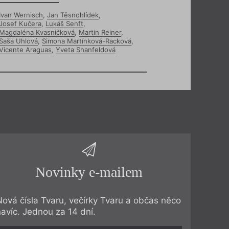
Ivan Wernisch
,
Jan Těsnohlídek
,
Josef Kučera
,
Lukáš Senft
,
Magdaléna Kvasničková
,
Martin Reiner
,
Saša Uhlová
,
Simona Martínková-Racková
,
Vicente Araguas
,
Yveta Shanfeldová
Novinky e-mailem
Nová čísla Tvaru, večírky Tvaru a občas něco
navíc. Jednou za 14 dní.