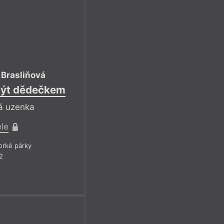
 Brasliňová
 být dědečkem
ká uzenka
ele
rké párky
2