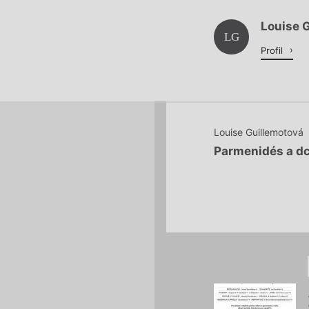
Louise 
Načítá se.
LG
Profil
Louise Guillemotová
Parmenidés a dc