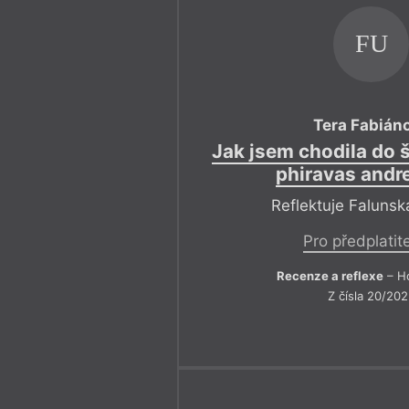
FU
Tera Fabián
Jak jsem chodila do š
phiravas andr
Reflektuje Faluns
Pro předplatit
Recenze a reflexe
– Ho
Z čísla 20/20