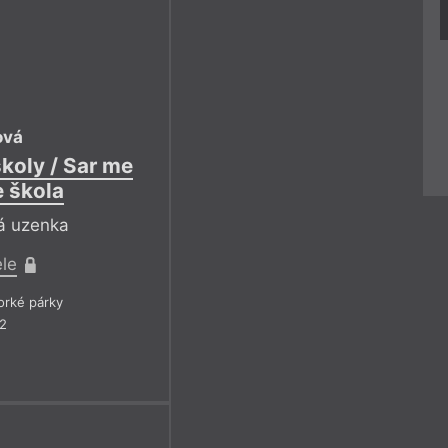
ová
koly / Sar me
e škola
ká uzenka
ele
rké párky
22