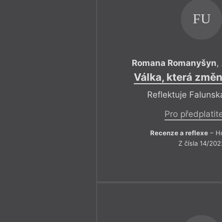
FU
Romana Romanyšyn
,
Válka, která změ
Reflektuje Faluns
Pro předplatit
Recenze a reflexe
– Ho
Z čísla 14/202