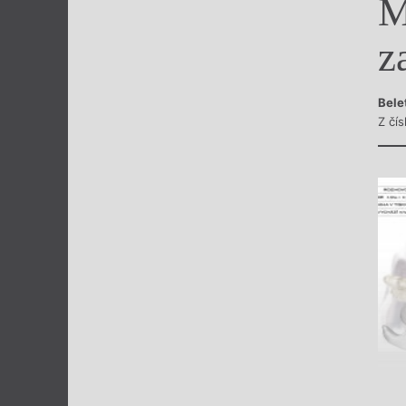
M
Výroční cen
z
Bele
Z čí