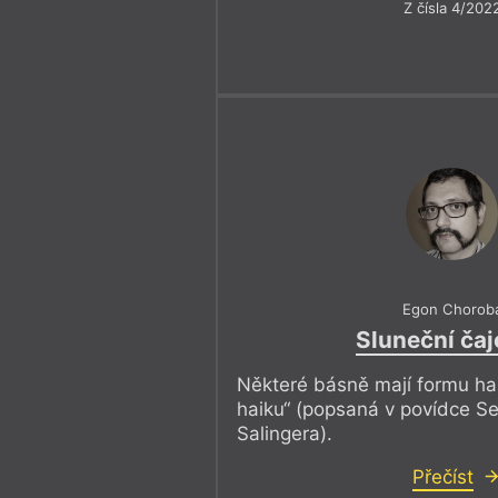
Z čísla 4/202
Egon Chorob
Sluneční ča
Některé básně mají formu hai
haiku“ (popsaná v povídce S
Salingera).
Přečíst