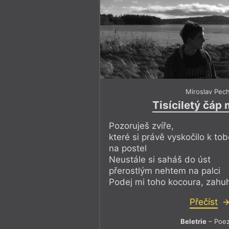
Miroslav Pec
Tisíciletý čáp
Pozoruješ zvíře,
které si právě vyskočilo k to
na postel
Neustále si saháš do úst
přerostlým nehtem na palci
Podej mi toho kocoura, zahu
Přečíst
Beletrie
– Poez