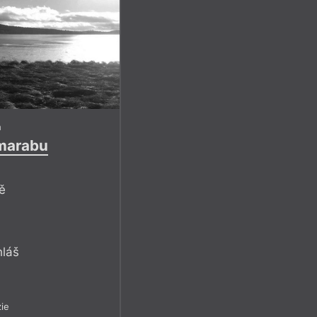
h
 marabu
bě
hláš
ie