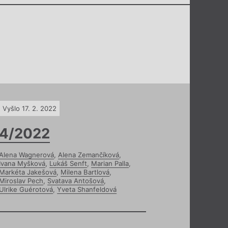
Vyšlo 17. 2. 2022
4/2022
Alena Wagnerová
,
Alena Zemančíková
,
Ivana Myšková
,
Lukáš Senft
,
Marian Palla
,
Markéta Jakešová
,
Milena Bartlová
,
Miroslav Pech
,
Svatava Antošová
,
Ulrike Guérotová
,
Yveta Shanfeldová