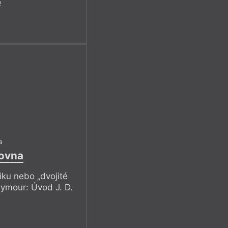
2
a
jovna
ku nebo „dvojité
eymour: Úvod J. D.