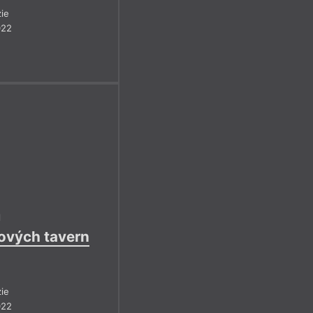
ie
022
l
nových tavern
ie
022