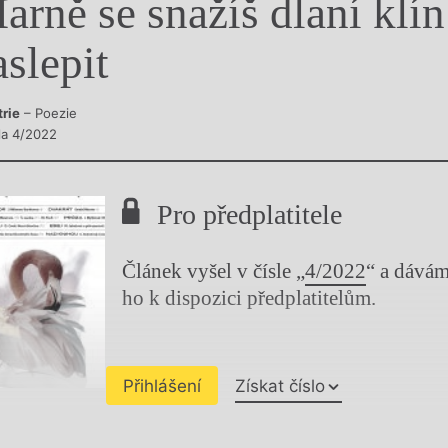
arně se snažíš dlaní klín
y
aslepit
trie
– Poezie
sla 4/2022
Pro předplatitele
Článek vyšel v čísle „
4/2022
“ a dává
ho k dispozici předplatitelům.
Přihlášení
Získat číslo