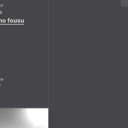
zí
a
ho fousu
ie
2