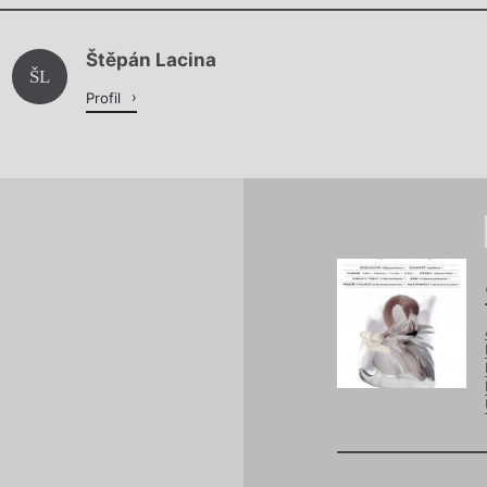
Chviličku.
Štěpán Lacina
Načítá se.
ŠL
Profil