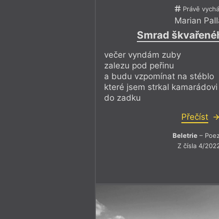
Právě vychá
Marian Pall
Smrad škvařené
večer vyndám zuby
zalezu pod peřinu
a budu vzpomínat na stéblo
které jsem strkal kamarádovi
do zadku
Přečíst
Beletrie
– Poez
Z čísla 4/202