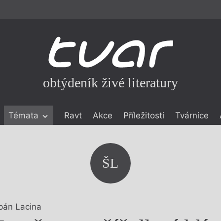
obtýdeník živé literatury
Témata
Ravt
Akce
Příležitosti
Tvárnice
ické literatuře
icistika
zí
ŠL
eflexe
onialismu
pán Lacina