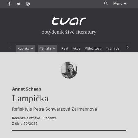
Menu
obtýdeník živé literatury
Rubriky
Témata
Ravt
Akce
Příležitosti
Tvárnice
Archiv
Beletrie
Ženy v katolické literatuře
Drobná publicistika
Právě vychází
Esejistika
Mauzoleum
Recenze a reflexe
Divadlo
Reportáže
Historie kolonialismu
Annet Schaap
Rozhovory
Dokument
Lampička
Výroční ceny
Reflektuje Petra Schwarzová Žallmannová
Recenze a reflexe
– Recenze
Z čísla 20/2022