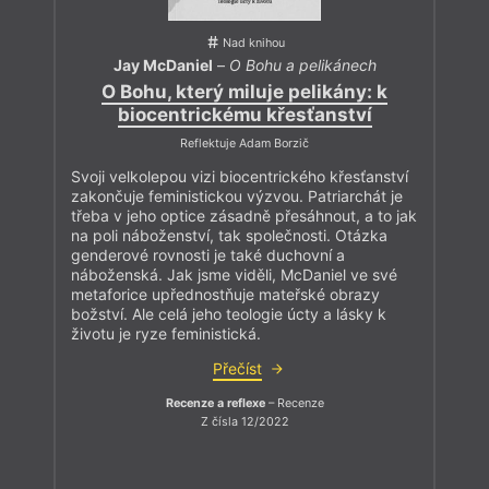
Nad knihou
Jay McDaniel
–
O Bohu a pelikánech
O Bohu, který miluje pelikány: k
biocentrickému křesťanství
Reflektuje Adam Borzič
Svoji velkolepou vizi biocentrického křesťanství
zakončuje feministickou výzvou. Patriarchát je
třeba v jeho optice zásadně přesáhnout, a to jak
na poli náboženství, tak společnosti. Otázka
genderové rovnosti je také duchovní a
náboženská. Jak jsme viděli, McDaniel ve své
metaforice upřednostňuje mateřské obrazy
božství. Ale celá jeho teologie úcty a lásky k
životu je ryze feministická.
Přečíst
Recenze a reflexe
– Recenze
Z čísla 12/2022