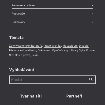
Komentář
,
Celá rubrika
Esej
,
Pádlo
,
Úvaha
,
Texty
,
Studie
,
Celá rubrika
Recenze a reflexe
Recenze
,
Dvakrát
,
Horké párky
,
969 slov o próze
,
Reportáže
Méně slov o próze
,
Celá rubrika
Literární zítřky
,
Reportáž
,
Literární život
,
Divadlo
,
Kritický ohlas
,
Rozhovory
Celá rubrika
Rozhovor
,
Anketa
,
Celá rubrika
Témata
Ženy v katolické literatuře
,
Právě vychází
,
Mauzoleum
,
Divadlo
,
Historie kolonialismu
,
Dokument
,
Výroční ceny
,
Útvary Sylvy Ficové
,
969 slov o próze
,
Islám
Vyhledávání
Tvar na síti
Partneři