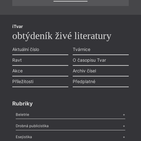
iTvar
obtýdeník živé literatury
Aktuální číslo
Tvárnice
Ravt
O časopisu Tvar
Akce
Archiv čísel
Příležitosti
Předplatné
Rubriky
Beletrie
Poezie
,
Próza
,
Dokumenty
,
Drama
,
Celá rubrika
Drobná publicistika
Odlesk
,
Zasláno
,
Nezařazené
,
Novinky v Tvaru
,
Slovo
,
Výročí
,
Esejistika
Nekrolog
,
Glosa
,
Sloupek
,
Pozvánka
,
Literární soutěž
,