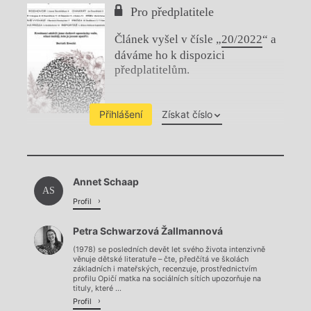
Pro předplatitele
Článek vyšel v čísle „
20/2022
“ a
dáváme ho k dispozici
předplatitelům.
Přihlášení
Získat číslo
Chviličku.
Annet Schaap
Načítá se.
AS
Profil
Petra Schwarzová Žallmannová
(1978) se posledních devět let svého života intenzivně
věnuje dětské literatuře – čte, předčítá ve školách
základních i mateřských, recenzuje, prostřednictvím
profilu Opičí matka na sociálních sítích upozorňuje na
tituly, které ...
Profil