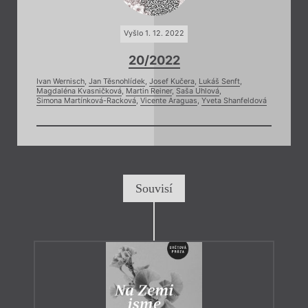
Vyšlo 1. 12. 2022
20/2022
Ivan Wernisch
,
Jan Těsnohlídek
,
Josef Kučera
,
Lukáš Senft
,
Magdaléna Kvasničková
,
Martin Reiner
,
Saša Uhlová
,
Simona Martínková-Racková
,
Vicente Araguas
,
Yveta Shanfeldová
Souvisí