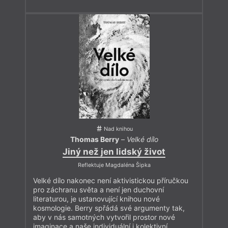
Nad knihou
Thomas Berry
–
Velké dílo
Jiný než jen lidský život
Reflektuje Magdaléna Šipka
Velké dílo nakonec není aktivistickou příručkou
pro záchranu světa a není jen duchovní
literaturou, je ustanovující knihou nové
kosmologie. Berry spřádá své argumenty tak,
aby v nás samotných vytvořil prostor nové
imaginace a naše individuální i kolektivní