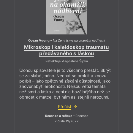
Ocean Vuong
–
Na Zemi jsme na okamžik nádherní
Mikroskop i kaleidoskop traumatu
předávaného s láskou
Reflektuje Magdaléna Šipka
Úlohou spisovatele je to všechno přestát. Skrýt
se za slabé jméno. Nechat se proklít a znovu
políbit – jako opětovné získání důstojnosti, jako
znovunabytí erotičnosti. Nejsou větší témata
než smrt a láska a není nic bazálnějšího než se
obracet k matce, byť nám asi stejně nerozumí.
Přečíst
Recenze a reflexe
– Recenze
Z čísla 19/2022