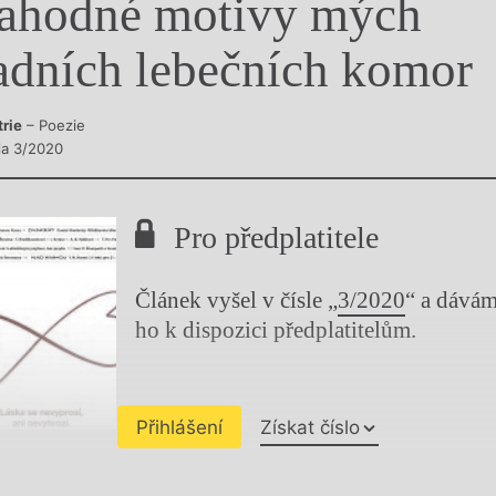
ahodné motivy mých
y
adních lebečních komor
trie
– Poezie
sla 3/2020
Pro předplatitele
Článek vyšel v čísle „
3/2020
“ a dává
ho k dispozici předplatitelům.
Přihlášení
Získat číslo