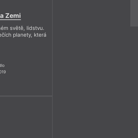
na Zemi
ém světě, lidstvu.
čích planety, která
dlo
019