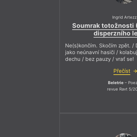
Ingrid Artezz
Soumrak totožnosti 
disperzního le
Ne(s)končím. Skočím zpět. /
jako neúnavní hasiči / kolabu
dechu / bez pauzy / vrať se!
Přečíst
Beletrie
– Poez
revue Ravt 5/2