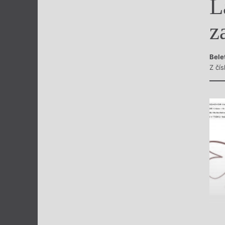
L
Výroční cen
z
Bele
Z čí