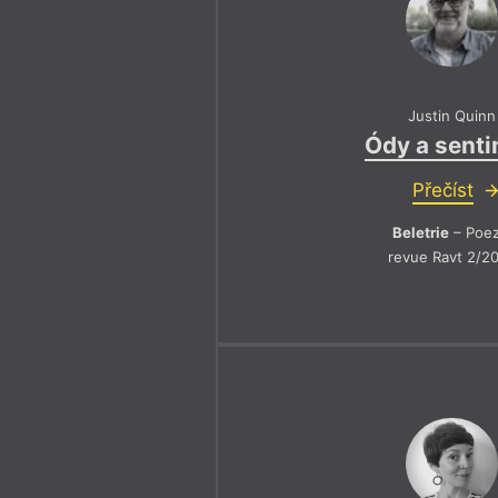
Justin Quinn
Ódy a senti
Přečíst
Beletrie
– Poez
revue Ravt 2/2