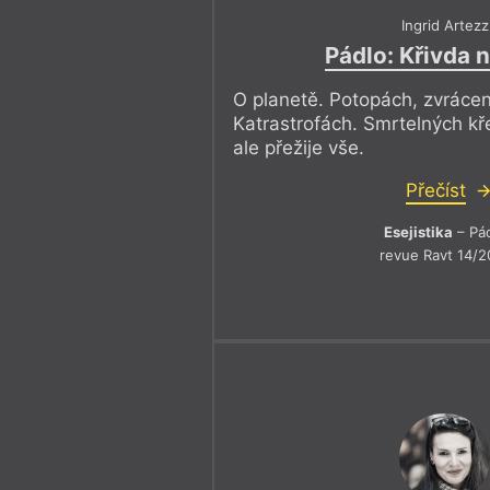
Ingrid Artezz
Pádlo: Křivda 
O planetě. Potopách, zvrácen
Katrastrofách. Smrtelných kře
ale přežije vše.
Přečíst
Esejistika
– Pá
revue Ravt 14/2