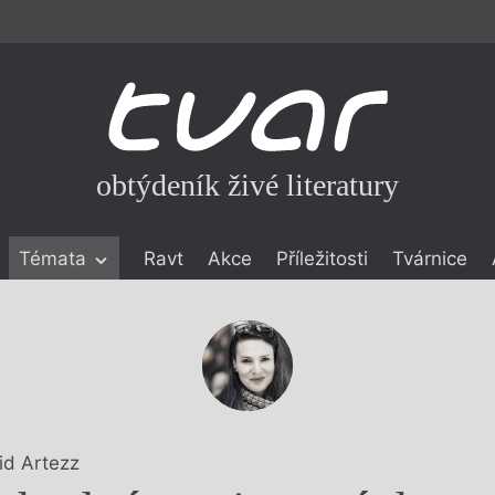
obtýdeník živé literatury
Témata
Ravt
Akce
Příležitosti
Tvárnice
ické literatuře
icistika
zí
eflexe
onialismu
rid Artezz