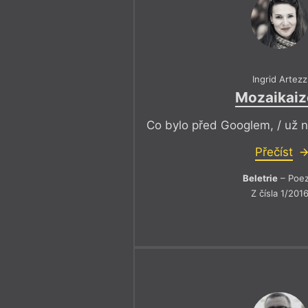
Ingrid Artezz
Mozaikaiz
Co bylo před Googlem, / už 
Přečíst
Beletrie
– Poez
Z čísla 1/201