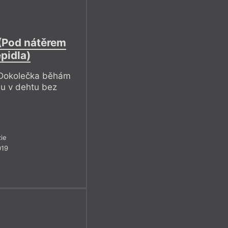
(Pod nátěrem
pidla)
 Dokolečka běhám
ju v dehtu bez
ie
019