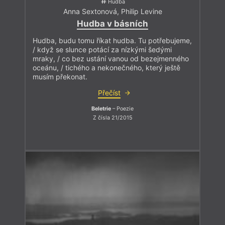
Hudba
Anna Sextonová
,
Philip Levine
Hudba v básních
Hudba, budu tomu říkat hudba. Tu potřebujeme,
/ když se slunce potácí za nízkými šedými
mraky, / co bez ustání vanou od bezejmenného
oceánu, / tichého a nekonečného, který ještě
musím překonat.
Přečíst
Beletrie
– Poezie
Z čísla 21/2015