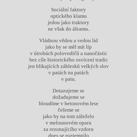
Sociální faktory
optického klamu
jedou jako traktory
ne však do ášramu.
Vládnou vědou a vedou lid
jako by se měl mít líp
v útrobách polovodičů a nanočástic
bez cíle historického osvícení tradic
jen blikajících záblesků velkých slov
v patách na patách
v patu.
Dotazujeme se
dožadujeme se
bloudíme v betonovém lese
češeme se
jako by na tom záleželo
v melounovém oparu
za rezonujícího vzdoru
dnes se roztemnilo