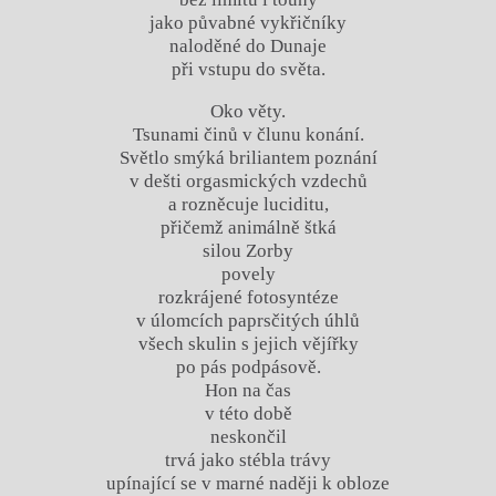
jako půvabné vykřičníky
naloděné do Dunaje
při vstupu do světa.
Oko věty.
Tsunami činů v člunu konání.
Světlo smýká briliantem poznání
v dešti orgasmických vzdechů
a rozněcuje luciditu,
přičemž animálně štká
silou Zorby
povely
rozkrájené fotosyntéze
v úlomcích paprsčitých úhlů
všech skulin s jejich vějířky
po pás podpásově.
Hon na čas
v této době
neskončil
trvá jako stébla trávy
upínající se v marné naději k obloze