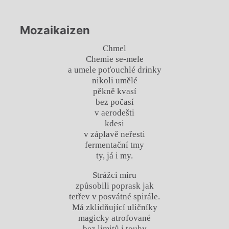
Mozaikaizen
Chmel
Chemie se-mele
a umele poťouchlé drinky
nikoli umělé
pěkně kvasí
bez počasí
v aerodešti
kdesi
v záplavě neřesti
fermentační tmy
ty, já i my.
Strážci míru
způsobili poprask jak
tetřev v posvátné spirále.
Má zklidňující uličníky
magicky atrofované
bez limitů i touhy