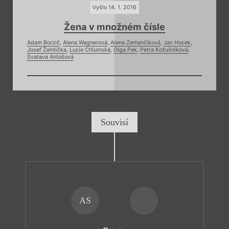
Vyšlo 14. 1. 2016
Žena v množném čísle
Adam Borzič
,
Alena Wagnerová
,
Alena Zemančíková
,
Jan Hocek
,
Josef Žemlička
,
Lucie Chlumská
,
Olga Pek
,
Petra Kožušníková
,
Svatava Antošová
Souvisí
AS