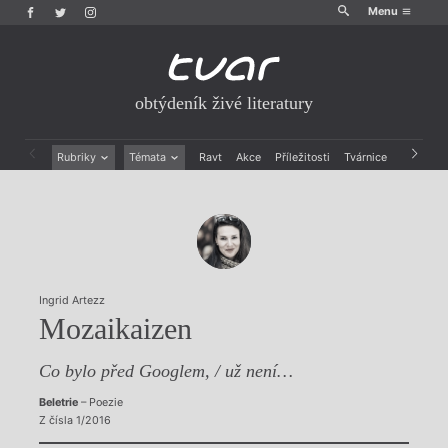
Menu
obtýdeník živé literatury
Rubriky
Témata
Ravt
Akce
Příležitosti
Tvárnice
Archiv
Beletrie
Ženy v katolické literatuře
Drobná publicistika
Právě vychází
Esejistika
Mauzoleum
Recenze a reflexe
Divadlo
Reportáže
Historie kolonialismu
Rozhovory
Dokument
Ingrid Artezz
Výroční ceny
Mozaikaizen
Co bylo před Googlem, / už není…
Beletrie
– Poezie
Z čísla 1/2016