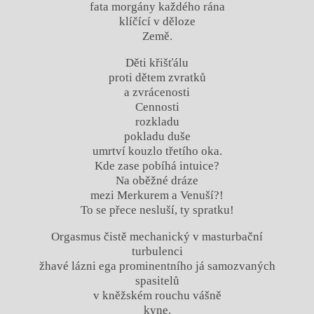
fata morgány každého rána
klíčící v děloze
Země.
Děti křišťálu
proti dětem zvratků
a zvrácenosti
Cennosti
rozkladu
pokladu duše
umrtví kouzlo třetího oka.
Kde zase pobíhá intuice?
Na oběžné dráze
mezi Merkurem a Venuší?!
To se přece nesluší, ty spratku!
Orgasmus čistě mechanický v masturbační
turbulenci
žhavé lázni ega prominentního já samozvaných
spasitelů
v kněžském rouchu vášně
kyne.