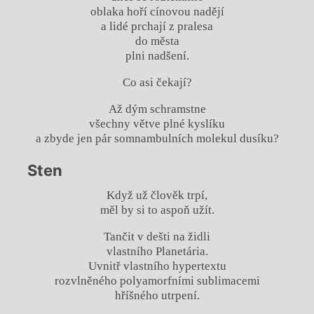
oblaka hoří cínovou nadějí
a lidé prchají z pralesa
do města
plni nadšení.
Co asi čekají?
Až dým schramstne
všechny větve plné kyslíku
a zbyde jen pár somnambulních molekul dusíku?
Sten
Když už člověk trpí,
měl by si to aspoň užít.
Tančit v dešti na židli
vlastního Planetária.
Uvnitř vlastního hypertextu
rozvlněného polyamorfními sublimacemi
hříšného utrpení.