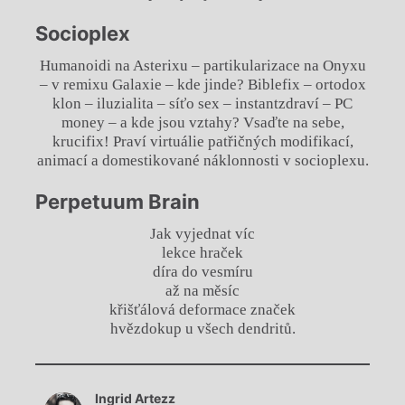
Socioplex
Humanoidi na Asterixu – partikularizace na Onyxu
– v remixu Galaxie – kde jinde? Biblefix – ortodox
klon – iluzialita – síťo sex – instantzdraví – PC
money – a kde jsou vztahy? Vsaďte na sebe,
krucifix! Praví virtuálie patřičných modifikací,
animací a domestikované náklonnosti v socioplexu.
Perpetuum Brain
Jak vyjednat víc
lekce hraček
díra do vesmíru
až na měsíc
křišťálová deformace značek
hvězdokup u všech dendritů.
Chviličku.
Ingrid Artezz
Načítá se.