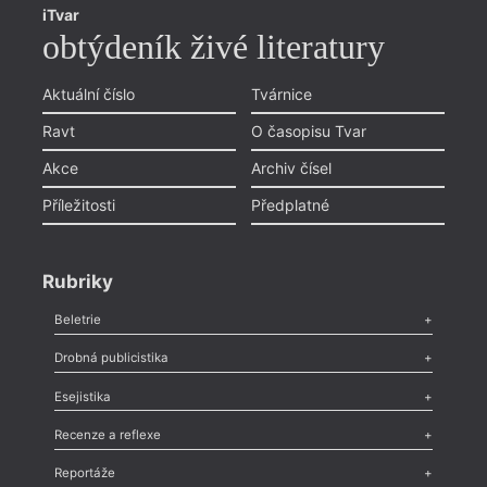
iTvar
obtýdeník živé literatury
Aktuální číslo
Tvárnice
Ravt
O časopisu Tvar
Akce
Archiv čísel
Příležitosti
Předplatné
Rubriky
Beletrie
Poezie
,
Próza
,
Dokumenty
,
Drama
,
Celá rubrika
Drobná publicistika
Odlesk
,
Zasláno
,
Nezařazené
,
Novinky v Tvaru
,
Slovo
,
Výročí
,
Esejistika
Nekrolog
,
Glosa
,
Sloupek
,
Pozvánka
,
Literární soutěž
,
Komentář
,
Celá rubrika
Esej
,
Pádlo
,
Úvaha
,
Texty
,
Studie
,
Celá rubrika
Recenze a reflexe
Recenze
,
Dvakrát
,
Horké párky
,
969 slov o próze
,
Reportáže
Méně slov o próze
,
Celá rubrika