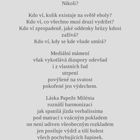
Nikoli?
Kdo ví, kolik existuje na světě eboly?
Kdo ví, co všechno musí druzí vydržet?
Kdo ví zpropadeně, jaké oddenky hrůzy kdosi
zažívá?
Kdo ví, kdy se kde všude umírá?
Mediální mámení
však vykotlává diaspory odevšad
i z vlastních řad
utrpení
povýšené na svatost
pokořené jen výdechem.
Láska Papeže Milénia
roznáší harmonizaci
jak spanilá jízda verbalissima
pod matrací s vzácným pokladem
on není udiven všeobecným rozkladem
jen posiluje výdrž a tiší bolest
všech pochybujících šupinek.