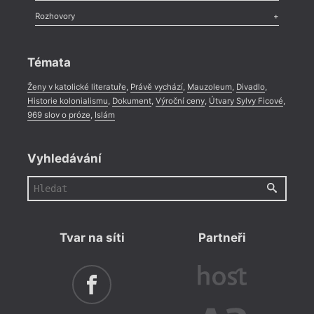
Literární zítřky
,
Reportáž
,
Literární život
,
Divadlo
,
Kritický ohlas
,
Rozhovory
Celá rubrika
Rozhovor
,
Anketa
,
Celá rubrika
Témata
Ženy v katolické literatuře
,
Právě vychází
,
Mauzoleum
,
Divadlo
,
Historie kolonialismu
,
Dokument
,
Výroční ceny
,
Útvary Sylvy Ficové
,
969 slov o próze
,
Islám
Vyhledávání
Tvar na síti
Partneři