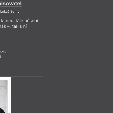
isovatel
 Lukáš Senft
oda neustále působí
hák –, tak s ní
hovor
8