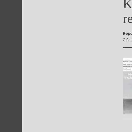
K
Výroční cen
r
Repo
Z čís