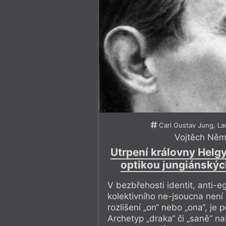
Carl Gustav Jung, Lad
Vojtěch Ně
Utrpení královny Helg
optikou jungiánskýc
V bezbřehosti identit, anti-
kolektivního ne-jsoucna není 
rozlišení „on“ nebo „ona“, je 
Archetyp „draka“ či „saně“ n