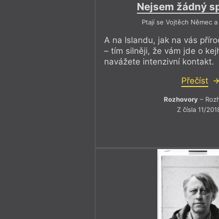
Nejsem žádný sp
Ptají se Vojtěch Němec a
A na Islandu, jak na vás přír
– tím silněji, že vám jde o kej
navážete intenzivní kontakt.
Přečíst
Rozhovory
– Roz
Z čísla 11/201