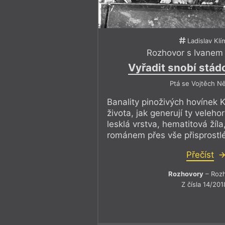
Ladislav Klí
Rozhovor s Ivanem
Vyřadit snobí stád
Ptá se Vojtěch N
Banality pinoživých hovínek 
života, jak generují ty velehor
lesklá vrstva, hematitová žíla
románem přes vše přisprostlé 
Přečíst
Rozhovory
– Roz
Z čísla 14/201