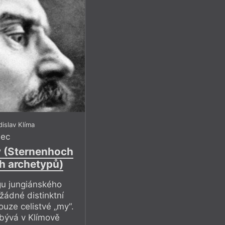
islav Klíma
mec
y (Sternenhoch
h archetypů)
egu jungiánského
žádné distinktní
pouze celistvé „my“.
abývá v Klímově