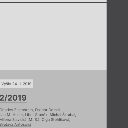
Vyšlo 24. 1. 2019
2/2019
Charles Eisenstein
,
Dalibor Demel
,
Jan M. Heller
,
Libor Staněk
,
Michal Škrabal
,
Milena Slavická (M. S.)
,
Olga Stehlíková
,
Svatava Antošová