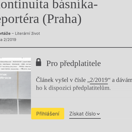
ontinuita básníka-
y
eportéra (Praha)
rtáže
– Literární život
la 2/2019
Pro předplatitele
Článek vyšel v čísle „
2/2019
“ a dává
ho k dispozici předplatitelům.
Přihlášení
Získat číslo