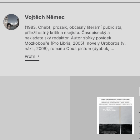
Chviličku.
Vojtěch Němec
Načítá se.
(1983, Cheb), prozaik, občasný literární publicista,
příležitostný kritik a esejista. Časopisecký a
nakladatelský redaktor. Autor sbírky povídek
Mozkobouře (Pro Libris, 2005), novely Uroboros (vl.
nákl., 2008), románu Opus pictum (dybbuk, ...
Profil