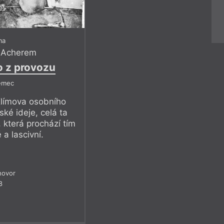
ma
 Acherem
o z provozu
ěmec
Klímova osobního
ské ideje, celá ta
, která prochází tím
a lascivní.
hovor
8