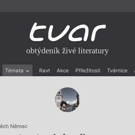
obtýdeník živé literatury
Témata
Ravt
Akce
Příležitosti
Tvárnice
ické literatuře
icistika
zí
eflexe
onialismu
těch Němec