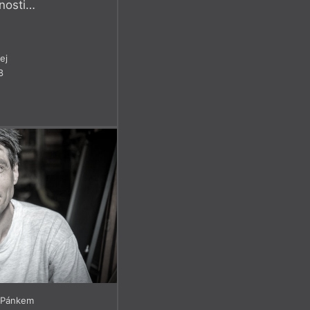
nosti…
ej
8
 Pánkem