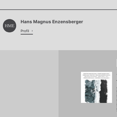
Chviličku.
Hans Magnus Enzensberger
Načítá se.
HME
Profil