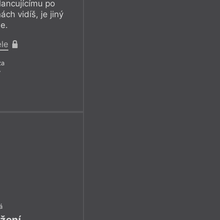
lancujícímu po
ách vidíš, je jiný
e.
ele
za
7
á
žení