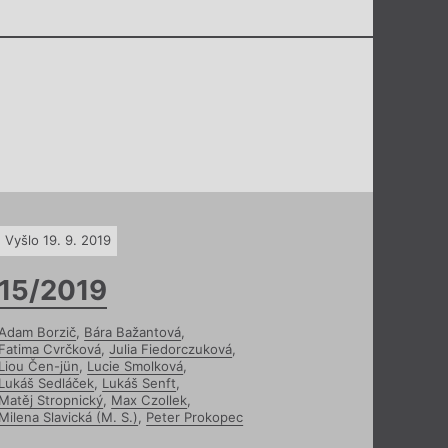
Vyšlo 19. 9. 2019
15/2019
Adam Borzič
,
Bára Bažantová
,
Fatima Cvrčková
,
Julia Fiedorczuková
,
Liou Čen-jün
,
Lucie Smolková
,
Lukáš Sedláček
,
Lukáš Senft
,
Matěj Stropnický
,
Max Czollek
,
Milena Slavická (M. S.)
,
Peter Prokopec