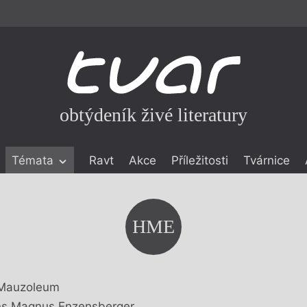
obtýdeník živé literatury
Témata
Ravt
Akce
Příležitosti
Tvárnice
ické literatuře
icistika
zí
HME
eflexe
onialismu
Mauzoleum
s Magnus Enzensberger