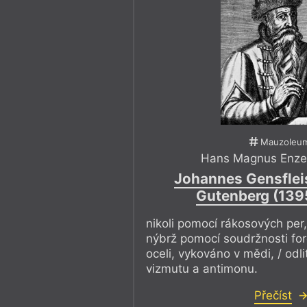
Mauzoleu
Hans Magnus Enze
Johannes Gensflei
Gutenberg (139
nikoli pomocí rákosových per, 
nýbrž pomocí soudržnosti for
oceli, vykováno v mědi, / odli
vizmutu a antimonu.
Přečíst