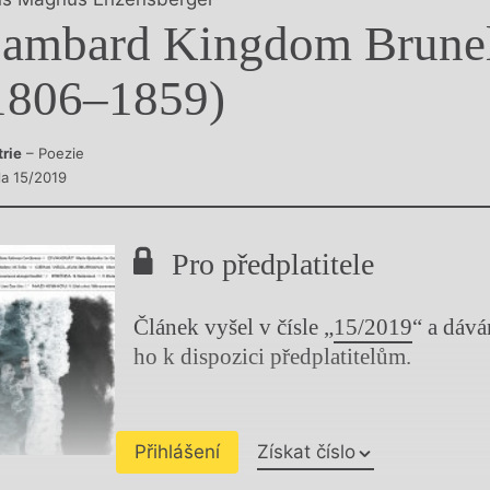
y
sambard Kingdom Brune
1806–1859)
trie
– Poezie
la 15/2019
Pro předplatitele
Článek vyšel v čísle „
15/2019
“ a dáv
ho k dispozici předplatitelům.
Přihlášení
Získat číslo