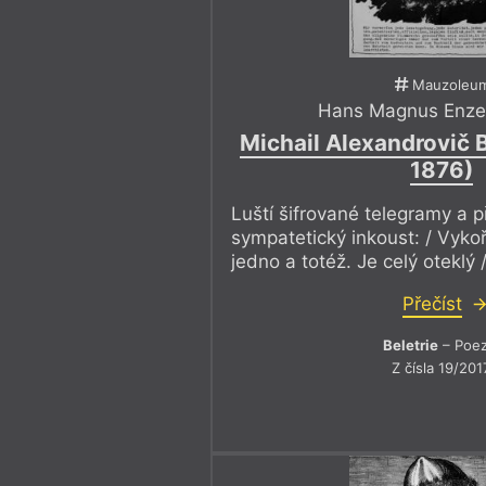
Mauzoleu
Hans Magnus Enze
Michail Alexandrovič 
1876)
Luští šifrované telegramy a p
sympatetický inkoust: / Vykoř
jedno a totéž. Je celý oteklý
Přečíst
Beletrie
– Poez
Z čísla 19/201