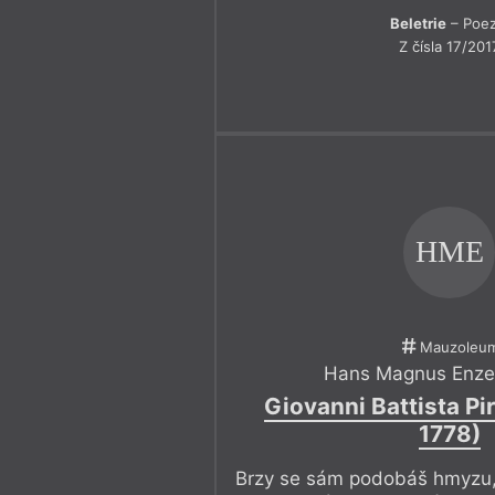
Beletrie
– Poez
Z čísla 17/201
HME
Mauzoleu
Hans Magnus Enze
Giovanni Battista Pi
1778)
Brzy se sám podobáš hmyzu, 