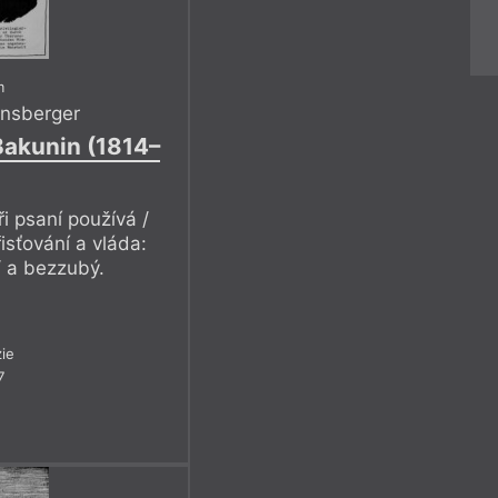
m
nsberger
Bakunin (1814–
ři psaní používá /
isťování a vláda:
 / a bezzubý.
ie
7