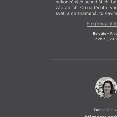
nekonečných schodištích, ba
zábradlích. Co na těchto rytin
svět, a co znamená, to nevím
Pro předplatit
Beletrie
– Pró
Z čísla 3/201
Pavlína Vítkov
bitmapa sně