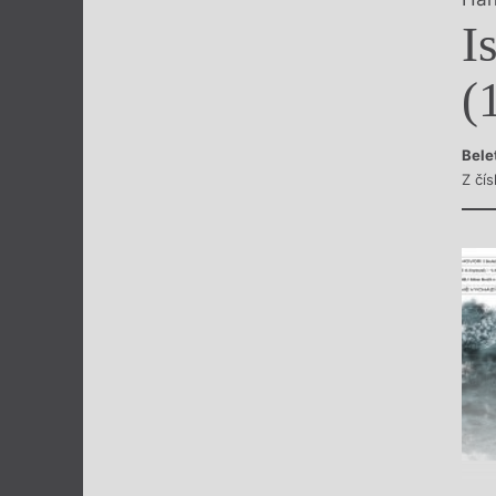
Výroční cen
I
(
Bele
Z čís