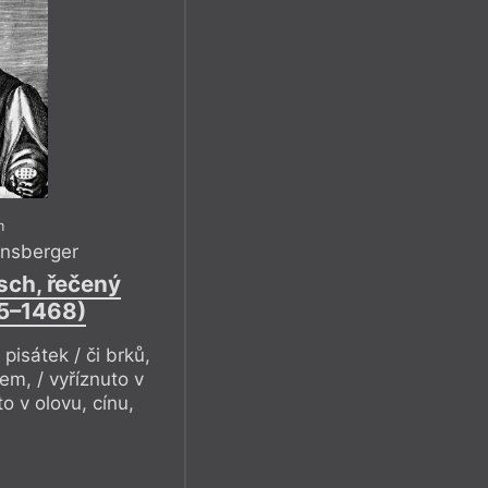
m
nsberger
sch, řečený
5–1468)
pisátek / či brků,
em, / vyříznuto v
to v olovu, cínu,