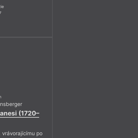
ie
7
m
nsberger
ranesi (1720–
vrávorajícímu po