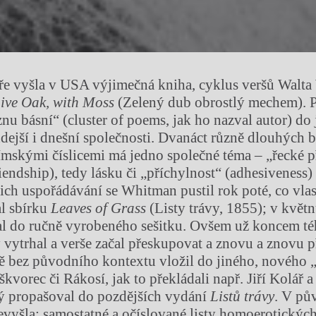
aře vyšla v USA výjimečná kniha, cyklus veršů Walt
ive Oak, with Moss
(Zelený dub obrostlý mechem). P
nu básní“ (cluster of poems, jak ho nazval autor) do 
dejší i dnešní společnosti. Dvanáct různě dlouhých b
mskými číslicemi má jedno společné téma – „řecké př
iendship), tedy lásku či „příchylnost“ (adhesiveness)
jich uspořádávání se Whitman pustil rok poté, co vla
l sbírku
Leaves of Grass
(Listy trávy, 1855); v květ
al do ručně vyrobeného sešitku. Ovšem už koncem t
y vytrhal a verše začal přeskupovat a znovu a znovu p
ě bez původního kontextu vložil do jiného, nového 
kvorec či Rákosí, jak to překládali např. Jiří Kolář 
ý propašoval do pozdějších vydání
Listů trávy
. V pů
evyšla; samostatné a očíslované listy homoerotických