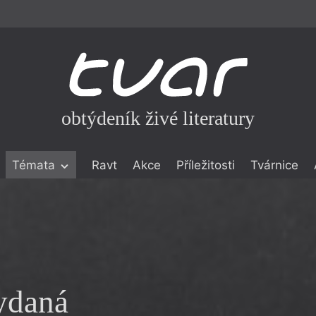
obtýdeník živé literatury
Témata
Ravt
Akce
Příležitosti
Tvárnice
ické literatuře
icistika
zí
eflexe
onialismu
ydaná