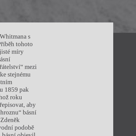
a Whitmana s
říběh tohoto
jisté míry
ásní
átelství“ mezi
 ke stejnému
stním
nu 1859 pak
éhož roku
řepisovat, aby
„hroznu“ básní
a Zdeněk
vodní podobě
 básní objevil