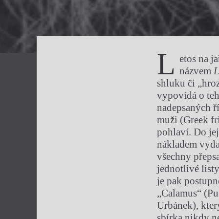
L
etos na j
názvem
L
shluku či „hroz
vypovídá o teh
nadepsaných ří
muži (Greek fr
pohlaví. Do je
nákladem vyda
všechny přeps
jednotlivé list
je pak postupn
„Calamus“ (Puš
Urbánek), kter
sbírka nikdy n