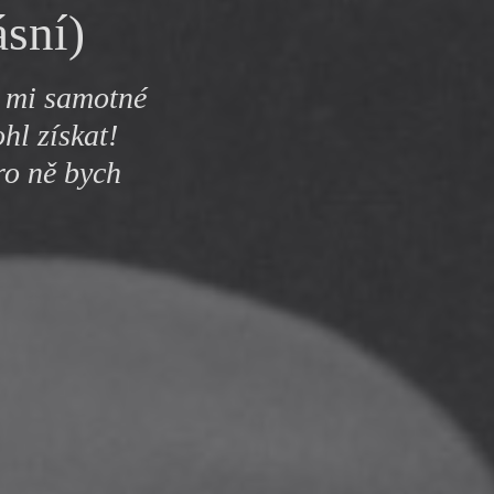
ásní)
y
í mi samotné
hl získat!
ro ně bych