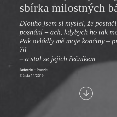
sbírka milostných b
Výroční cen
Dlouho jsem si myslel, že postač
poznání – ach, kdybych ho tak mo
Pak ovládly mě moje končiny – p
žil
– a stal se jejich řečníkem
Beletrie
– Poezie
Z čísla 14/2019