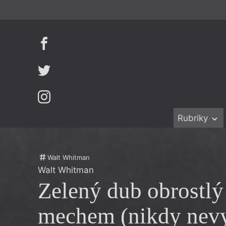
Rubriky
Beletrie
Ženy v katol
Drobná publ
Právě vychá
Walt Whitman
Walt Whitman
Esejistika
Mauzoleum
Zelený dub obrostlý
Recenze a r
Divadlo
Reportáže
Historie kol
mechem (nikdy nev
Rozhovory
Dokument