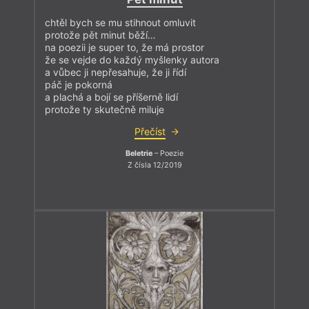
chtěl bych se mu stihnout omluvit
protože pět minut běží…
na poezii je super to, že má prostor
že se vejde do každý myšlenky autora
a vůbec ji nepřesahuje, že ji řídí
páč je pokorná
a plachá a bojí se příšerně lidí
protože ty skutečně miluje
Přečíst
Beletrie
– Poezie
Z čísla 12/2019