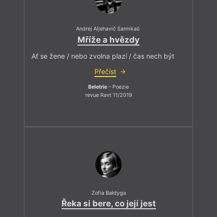
Andrej Aljehavič Sannikaŭ
Mříže a hvězdy
Ať se žene / nebo zvolna plazí / čas nech být
Přečíst
Beletrie
– Poezie
revue Ravt 11/2019
Zofia Bałdyga
Řeka si bere, co její jest