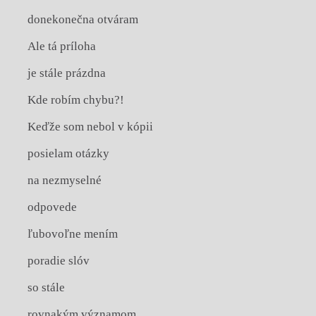
donekonečna otváram
Ale tá príloha
je stále prázdna
Kde robím chybu?!
Keďže som nebol v kópii
posielam otázky
na nezmyselné
odpovede
ľubovoľne mením
poradie slóv
so stále
rovnakým významom