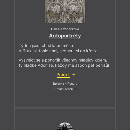
Daniela Vodáčková
Autoportréty
Týden jsem chodila po městě
a říkala si: tohle chci, sednout si do křesla,
vysvléct se a pohoršit všechny mladíky kolem,
ty hladké Adonise, každý má aspoň pět penisů!
Přečíst
Beletrie
– Poezie
Z čísla 12/2019