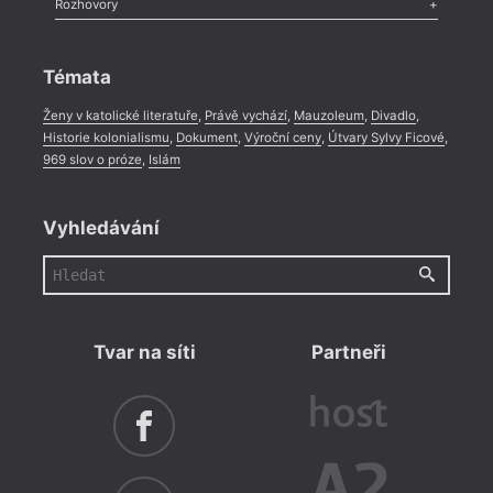
Rozhovory
Celá rubrika
Rozhovor
,
Anketa
,
Celá rubrika
Témata
Ženy v katolické literatuře
,
Právě vychází
,
Mauzoleum
,
Divadlo
,
Historie kolonialismu
,
Dokument
,
Výroční ceny
,
Útvary Sylvy Ficové
,
969 slov o próze
,
Islám
Vyhledávání
Tvar na síti
Partneři