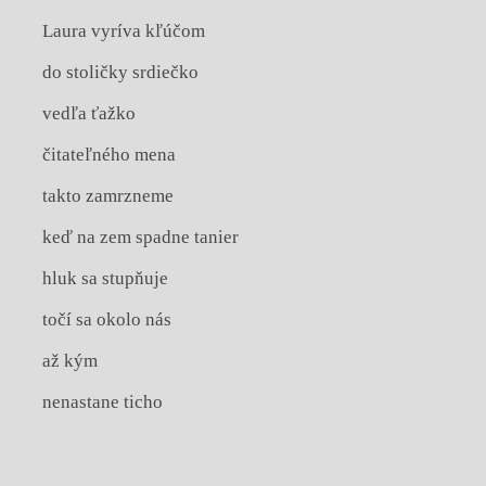
Laura vyríva kľúčom
do stoličky srdiečko
vedľa ťažko
čitateľného mena
takto zamrzneme
keď na zem spadne tanier
hluk sa stupňuje
točí sa okolo nás
až kým
nenastane ticho