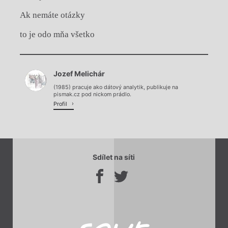
Ak nemáte otázky
to je odo mňa všetko
Chviličku.
Jozef Melichár
Načítá se.
(1985) pracuje ako dátový analytik, publikuje na
pismak.cz pod nickom prádlo.
Profil
Sdílet na síti