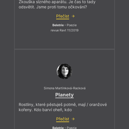
Zkouška slzného aparátu. Je čas to tady
odsvětit. Jsme proti tomu očkováni?
Přečíst
Beletrie
– Poezie
revue Ravt 11/2019
Simona Martínková-Racková
Planety
Rostliny, které pěstuješ potmě, mají / oranžové
kořeny. Kdo barví oheň, kdo
Přečíst
Beletrie
– Poezie