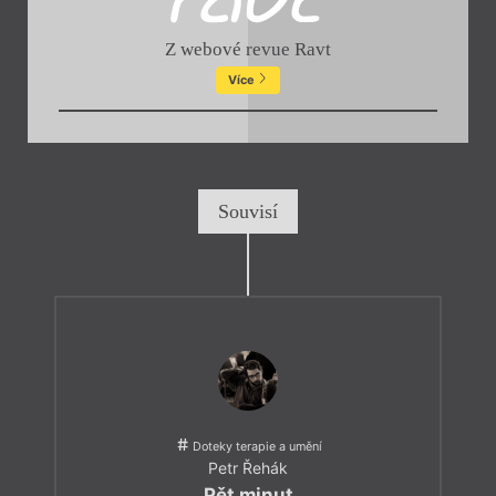
Z webové revue Ravt
Více
Souvisí
Doteky terapie a umění
Petr Řehák
Pět minut