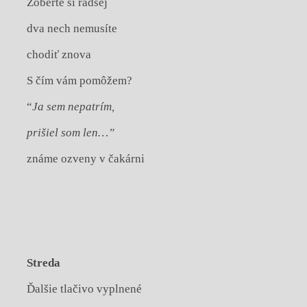
Zoberte si radšej
dva nech nemusíte
chodiť znova
S čím vám pomôžem?
“
Ja sem nepatrím,
prišiel som len…”
známe ozveny v čakárni
Streda
Ďalšie tlačivo vyplnené