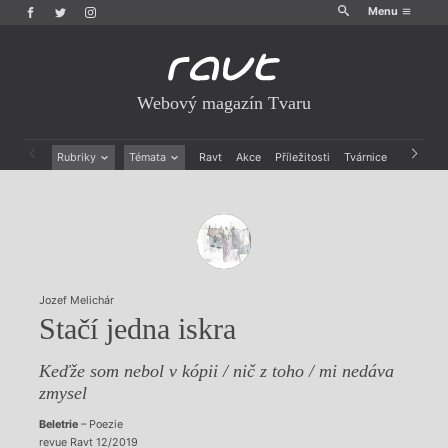
Menu
Webový magazín Tvaru
Rubriky
Témata
Ravt
Akce
Příležitosti
Tvárnice
Archiv
Beletrie
Ženy v katolické literatuře
Drobná publicistika
Právě vychází
Esejistika
Mauzoleum
Recenze a reflexe
Divadlo
Reportáže
Historie kolonialismu
Rozhovory
Dokument
Jozef Melichár
Výroční ceny
Stačí jedna iskra
Keďže som nebol v kópii / nič z toho / mi nedáva
zmysel
Beletrie
– Poezie
revue Ravt 12/2019