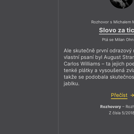
Rozhovor s Michalem 
Slovo za ti
Ptá se Milan Ohn
Ale skutečně první odrazový
vlastní psaní byl August Str
Carlos Williams – ta jejich po
tenké plátky a vysoušená zv
takže se podobala skutečnosti
jablku.
Přečíst
Rozhovory
– Roz
Z čísla 5/201