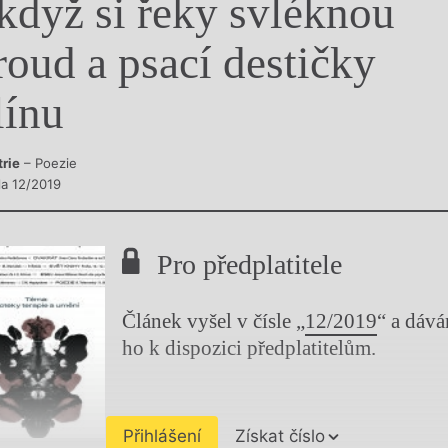
 když si řeky svléknou
y
roud a psací destičky
línu
trie
– Poezie
la 12/2019
Pro předplatitele
Článek vyšel v čísle „
12/2019
“ a dáv
ho k dispozici předplatitelům.
Přihlášení
Získat číslo