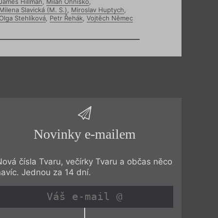
James Hillman
,
Milan Ohnisko
,
Milena Slavická (M. S.)
,
Miroslav Huptych
,
Olga Stehlíková
,
Petr Řehák
,
Vojtěch Němec
Novinky e-mailem
Nová čísla Tvaru, večírky Tvaru a občas něco
navíc. Jednou za 14 dní.