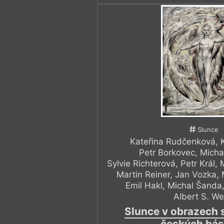
Slunce
Kateřina Rudčenková
,
Petr Borkovec
,
Micha
Sylvie Richterová
,
Petr Král
,
Martin Reiner
,
Jan Vozka
,
Emil Hakl
,
Michal Šanda
Albert S. We
Slunce v obrazech
českých bás