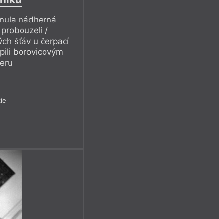
inula nádherná
 probouzeli /
ch šťáv u čerpací
pili borovicovým
zeru
ie
8