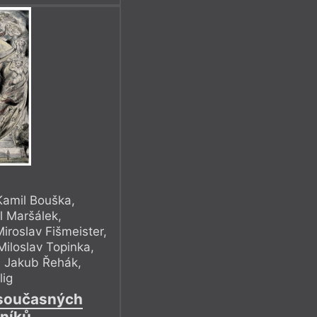
Kamil Bouška
,
l Maršálek
,
Miroslav Fišmeister
,
Miloslav Topinka
,
,
Jakub Řehák
,
lig
 současných
níků