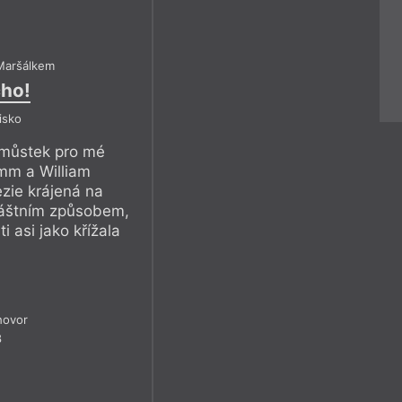
Maršálkem
cho!
isko
 můstek pro mé
amm a William
ezie krájená na
láštním způsobem,
 asi jako křížala
hovor
8