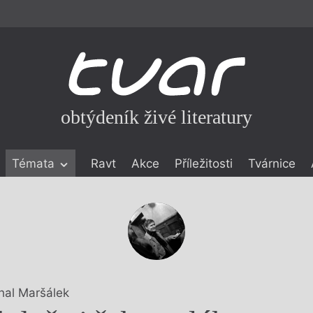
obtýdeník živé literatury
Témata
Ravt
Akce
Příležitosti
Tvárnice
ické literatuře
icistika
zí
eflexe
onialismu
hal Maršálek