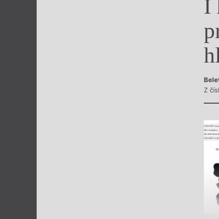
I
Výroční cen
p
h
Bele
Z čís