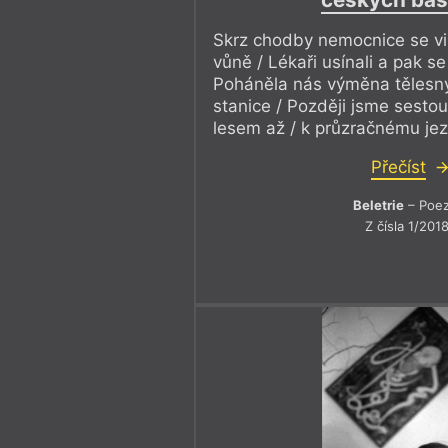
Skrz chodby nemocnice se v
vůně / Lékaři usínali a pak se
Poháněla nás výměna tělesný
stanice / Později jsme sestou
lesem až / k průzračnému je
Přečíst
Beletrie
– Poez
Z čísla 1/201