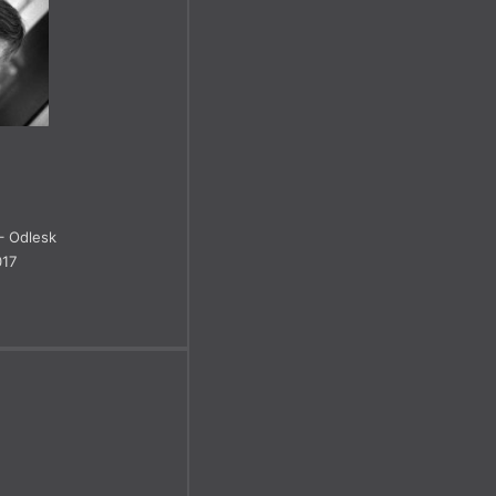
 Odlesk
017