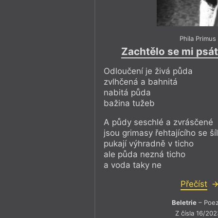
Phila Primus
Zachtělo se mi psá
Odloučení je živá půda
zvlhčená a bahnitá
nabitá půda
bažina tužeb
A půdy seschlé a zvrásčené
jsou grimasy řehtajícího se ší
pukají výhradně v ticho
ale půda nezná ticho
a voda taky ne
Přečíst
Beletrie
– Poez
Z čísla 16/202