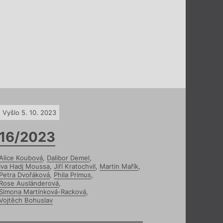
Vyšlo 5. 10. 2023
16/2023
Alice Koubová
,
Dalibor Demel
,
Iva Hadj Moussa
,
Jiří Kratochvil
,
Martin Mařík
,
Petra Dvořáková
,
Phila Primus
,
Rose Ausländerová
,
Simona Martínková-Racková
,
Vojtěch Bohuslav