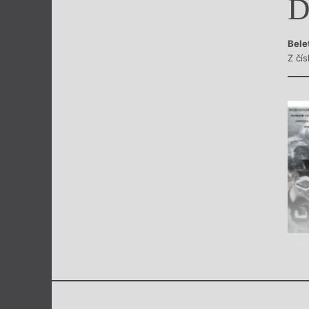
D
Výroční cen
Bele
Z čí