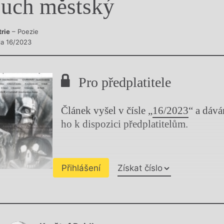
uch městský
y
trie
– Poezie
sla 16/2023
Pro předplatitele
Článek vyšel v čísle „
16/2023
“ a dáv
ho k dispozici předplatitelům.
Přihlášení
Získat číslo
Chviličku.