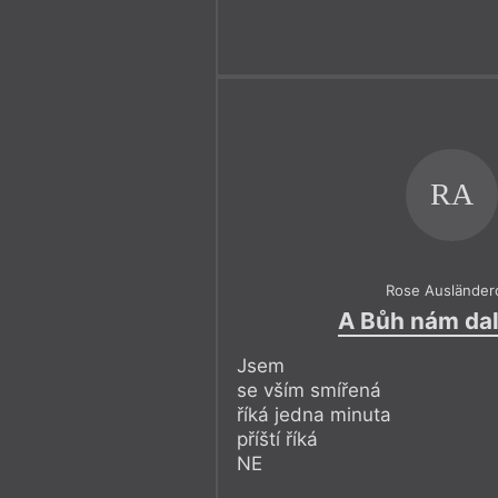
RA
Rose Ausländer
A Bůh nám dal
Jsem
se vším smířená
říká jedna minuta
příští říká
NE