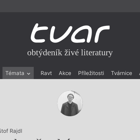
obtýdeník živé literatury
Témata
Ravt
Akce
Příležitosti
Tvárnice
ické literatuře
icistika
zí
eflexe
onialismu
štof Rajdl