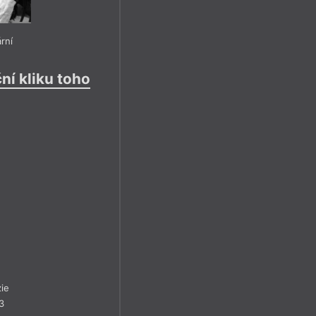
ární
ní kliku toho
ie
3