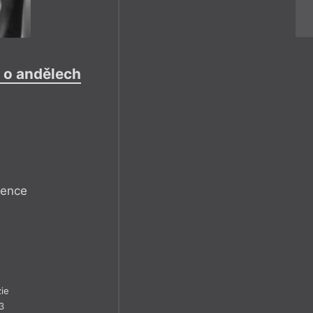
t o andělech
lence
ie
3