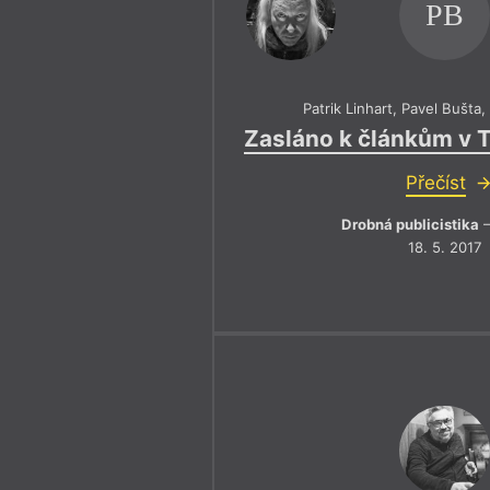
PB
Patrik Linhart
,
Pavel Bušta
Zasláno k článkům v 
Přečíst
Drobná publicistika
–
18. 5. 2017