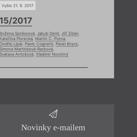
Vyšlo 21. 9. 2017
15/2017
Božena Správcová
,
Jakub Deml
,
Jiří Zizler
,
Kateřina Piorecká
,
Martin C. Putna
,
Ondřej Lipár
,
Paolo Cognetti
,
Pavel Brycz
,
Simona Martínková-Racková
,
Svatava Antošová
,
Vladimír Novotný
Novinky e-mailem