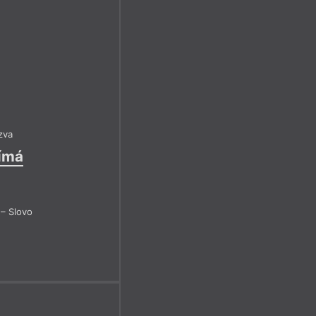
zva
jímá
– Slovo