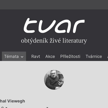
obtýdeník živé literatury
Témata
Ravt
Akce
Příležitosti
Tvárnice
ické literatuře
icistika
zí
eflexe
onialismu
hal Viewegh