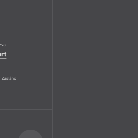
zva
art
 Zasláno