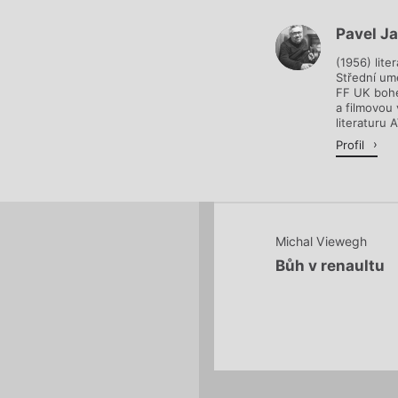
Pavel J
Načítá se.
(1956) lite
Střední um
FF UK bohe
a filmovou
literaturu A
Profil
Michal Viewegh
Bůh v renaultu