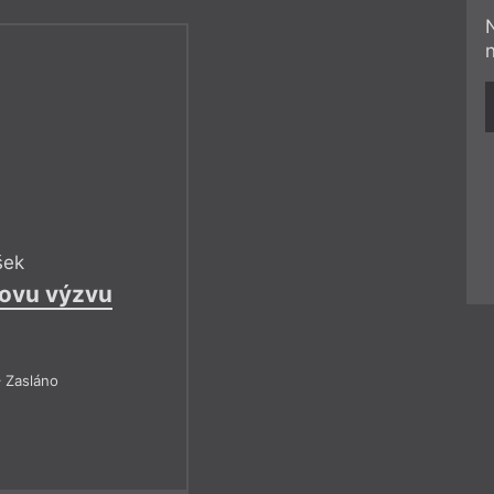
šek
tovu výzvu
 Zasláno