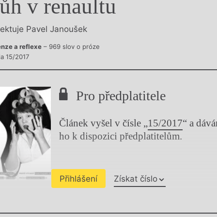
ůh v renaultu
y
lektuje Pavel Janoušek
nze a reflexe
– 969 slov o próze
la 15/2017
Pro předplatitele
Článek vyšel v čísle „
15/2017
“ a dáv
ho k dispozici předplatitelům.
Přihlášení
Získat číslo
Chviličku.