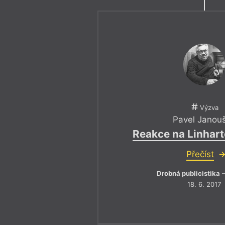
Výzva
Pavel Janou
Reakce na Linhar
Přečíst
Drobná publicistika
–
18. 6. 2017