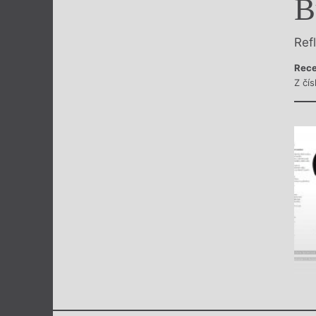
B
Výroční cen
Ref
Rece
Z čís