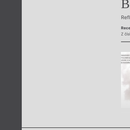
B
Výroční cen
Ref
Rece
Z čí