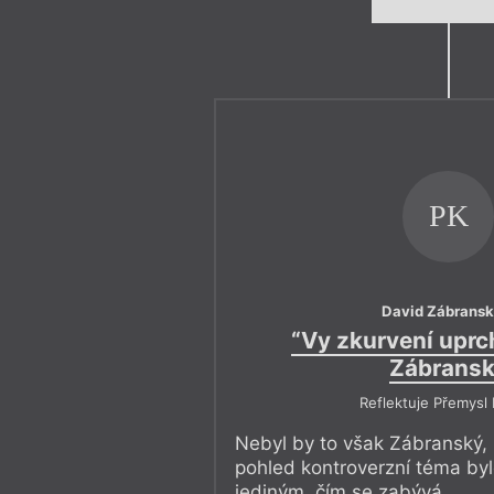
PK
David Zábrans
“Vy zkurvení uprch
Zábrans
Reflektuje Přemysl 
Nebyl by to však Zábranský, 
pohled kontroverzní téma byl
jediným, čím se zabývá.