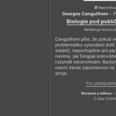
Nad kniho
Georges Canguilhem
–
P
Biologie pod pokli
Reflektuje Anna Lu
Canguilhem píše, že pokud 
problematiku vysoušení dolů 
staletí), nepochopíme ani par
nevíme, jak funguje kolovrá
rozumět lokomotivám. Racion
nesmí dávat zapomenout na i
stroje.
Pro předplatit
Recenze a reflexe
– 
Z čísla 11/201