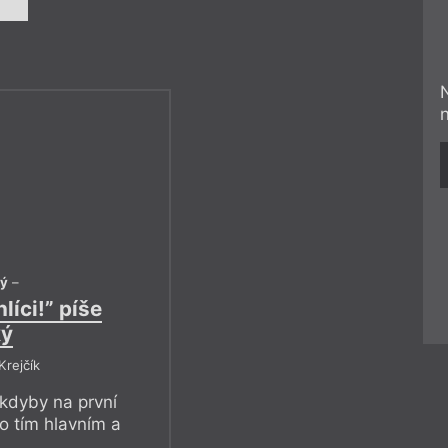
ký
–
líci!” píše
ký
Krejčík
kdyby na první
o tím hlavním a