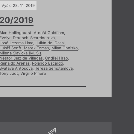
Vyšlo 28. 11. 2019
20/2019
Alan Hollinghurst
,
Arnošt Goldflam
,
Evelyn Deutsch-Schreinerová
,
José Lezama Lima
,
Julián del Casal
,
Lukáš Senft
,
Marek Toman
,
Milan Ohnisko
,
Milena Slavická (M. S.)
,
Néstor Díaz de Villegas
,
Ondřej Hrab
,
Reinaldo Arenas
,
Rolando Escardó
,
Svatava Antošová
,
Tereza Semotamová
,
Tony Judt
,
Virgilio Piñera