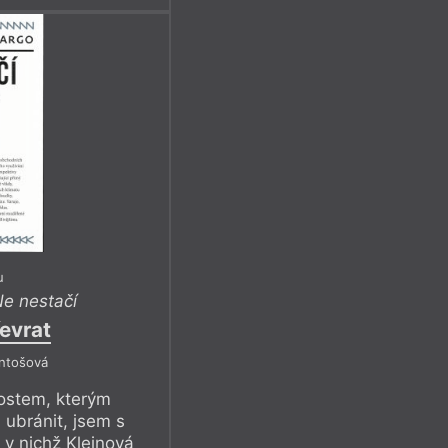
u
e nestačí
evrat
Antošová
ostem, kterým
 ubránit, jsem s
 v nichž Kleinová