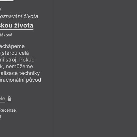
u
oznávání života
čkou života
ňáková
nechápeme
(starou celá
ní stroj. Pokud
tek, nemůžeme
alizace techniky
racionální původ
ele
Recenze
9