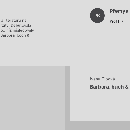
Přemysl
Načítá se.
PK
a literaturu na
Profil
erzity. Debutovala
 po níž následovaly
 Barbora, boch &
Ivana Gibová
Barbora, buch &