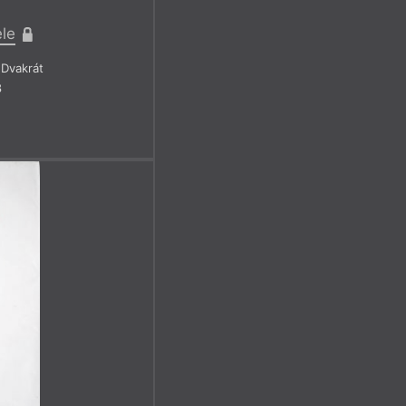
ele
Dvakrát
8