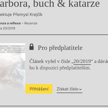
arbora, buch & katarze
y
lektuje Přemysl Krejčík
nze a reflexe
– Recenze
sla 20/2019
Pro předplatitele
Článek vyšel v čísle „
20/2019
“ a dáv
ho k dispozici předplatitelům.
Přihlášení
Získat číslo
Chviličku.