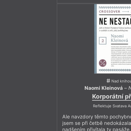
Nad kniho
Naomi Kleinová
–
N
Korporátní př
Reflektuje Svatava 
Ale navzdory těmto pochybn
jsem se při četbě nedokázala
nadšením přivítala ty pasáže,