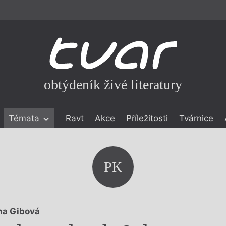
obtýdeník živé literatury
Témata
Ravt
Akce
Příležitosti
Tvárnice
ické literatuře
icistika
zí
PK
eflexe
onialismu
na Gibová