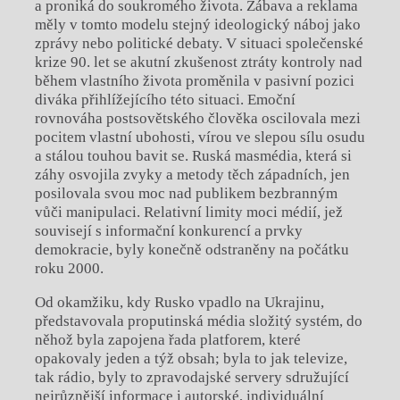
a proniká do soukromého života. Zábava a reklama
měly v tomto modelu stejný ideologický náboj jako
zprávy nebo politické debaty. V situaci společenské
krize 90. let se akutní zkušenost ztráty kontroly nad
během vlastního života proměnila v pasivní pozici
diváka přihlížejícího této situaci. Emoční
rovnováha postsovětského člověka oscilovala mezi
pocitem vlastní ubohosti, vírou ve slepou sílu osudu
a stálou touhou bavit se. Ruská masmédia, která si
záhy osvojila zvyky a metody těch západních, jen
posilovala svou moc nad publikem bezbranným
vůči manipulaci. Relativní limity moci médií, jež
souvisejí s informační konkurencí a prvky
demokracie, byly konečně odstraněny na počátku
roku 2000.
Od okamžiku, kdy Rusko vpadlo na Ukrajinu,
představovala proputinská média složitý systém, do
něhož byla zapojena řada platforem, které
opakovaly jeden a týž obsah; byla to jak televize,
tak rádio, byly to zpravodajské servery sdružující
nejrůznější informace i autorské, individuální