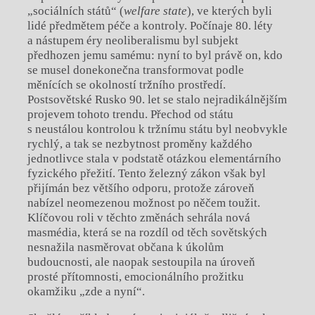
„sociálních států“ (
welfare state
), ve kterých byli
lidé předmětem péče a kontroly. Počínaje 80. léty
a nástupem éry neoliberalismu byl subjekt
předhozen jemu samému: nyní to byl právě on, kdo
se musel donekonečna transformovat podle
měnících se okolností tržního prostředí.
Postsovětské Rusko 90. let se stalo nejradikálnějším
projevem tohoto trendu. Přechod od státu
s neustálou kontrolou k tržnímu státu byl neobvykle
rychlý, a tak se nezbytnost proměny každého
jednotlivce stala v podstatě otázkou elementárního
fyzického přežití. Tento železný zákon však byl
přijímán bez většího odporu, protože zároveň
nabízel neomezenou možnost po něčem toužit.
Klíčovou roli v těchto změnách sehrála nová
masmédia, která se na rozdíl od těch sovětských
nesnažila nasměrovat občana k úkolům
budoucnosti, ale naopak sestoupila na úroveň
prosté přítomnosti, emocionálního prožitku
okamžiku „zde a nyní“.