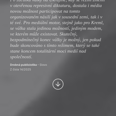
v otevřenou represivní diktaturu, dostala i média
novou možnost participovat na tomto
organizovaném násilí jak v sousední zemi, tak i v
té své. Pro mediální motor, stejně jako pro Kreml,
se válka stala jedinou možností, jediným modem,
ve kterém může existovat. Skutečný,
bezpodmínečný konec války je možný, jen pokud
bude skoncováno s tímto režimem, který se také
stane koncem totalitární moci medií nad
společností.
Drobná publicistika
– Slovo
Z čísla 14/2025