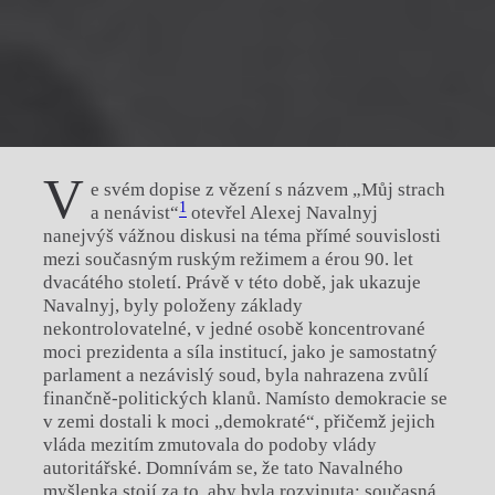
V
e svém dopise z vězení s názvem „Můj strach
1
a nenávist“
otevřel Alexej Navalnyj
nanejvýš vážnou diskusi na téma přímé souvislosti
mezi současným ruským režimem a érou 90. let
dvacátého století. Právě v této době, jak ukazuje
Navalnyj, byly položeny základy
nekontrolovatelné, v jedné osobě koncentrované
moci prezidenta a síla institucí, jako je samostatný
parlament a nezávislý soud, byla nahrazena zvůlí
finančně-politických klanů. Namísto demokracie se
v zemi dostali k moci „demokraté“, přičemž jejich
vláda mezitím zmutovala do podoby vlády
autoritářské. Domnívám se, že tato Navalného
myšlenka stojí za to, aby byla rozvinuta: současná