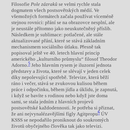
Filosofie
Pole zázraků
se velmi rychle stala
dogmatem všech postsovětských médií. Ve
všemožných formátech začala používat víceméně
stejnou rovnici: přání se na obrazovce nesplní, ale
je neustále přítomno jako neuskutečněný příslib.
Následkem je sublimace: potlačené, ale stále
aktualizované přání, které se stává základním
mechanismem sociálního útlaku. Přesně tak
popisoval ještě ve 40. letech hlavní princip
amerického „kulturního průmyslu“ filosof Theodor
5
Adorno.
Jeho hlavním rysem je iluzorní jednota
představy a života, které se slévají v jeden celek
díky nepolevující spotřebě. Televize, která běží
ráno i večer, stává se zvukovou kulisou během
práce i odpočinku, během jídla a úklidu, je zapnutá,
i když se bavíte s rodinou nebo když jste doma
sami, se stala jedním z hlavních projevů
postsovětské každodennosti. Je potřeba si přiznat,
6
že ani nejvynalézavějšími fígly Agitpropu
ÚV
KSSS se nepodařilo proniknout do soukromých
životů obyčejného člověka tak jako televizi.