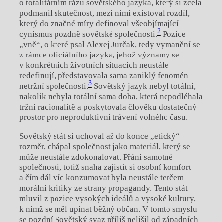
o totalitárním rázu sovětského jazyka, který si zcela
podmanil skutečnost, mezi nimi existoval rozdíl,
který do značné míry definoval všeobjímající
2
cynismus pozdně sovětské společnosti.
Pozice
„vně“, o které psal Alexej Jurčak, tedy vymanění se
z rámce oficiálního jazyka, jehož významy se
v konkrétních životních situacích neustále
redefinují, představovala sama zaniklý fenomén
3
netržní společnosti.
Sovětský jazyk nebyl totální,
nakolik nebyla totální sama doba, která nepodléhala
tržní racionalitě a poskytovala člověku dostatečný
prostor pro neproduktivní trávení volného času.
Sovětský stát si uchoval až do konce „etický“
rozměr, chápal společnost jako materiál, který se
může neustále zdokonalovat. Přání samotné
společnosti, totiž snaha zajistit si osobní komfort
a čím dál víc konzumovat byla neustále terčem
morální kritiky ze strany propagandy. Tento stát
mluvil z pozice vysokých ideálů a vysoké kultury,
k nimž se měl upínat běžný občan. V tomto smyslu
se pozdní Sovětský svaz příliš nelišil od západních