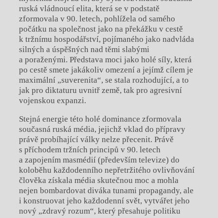
ruská vládnoucí elita, která se v podstatě
zformovala v 90. letech, pohlížela od samého
počátku na společnost jako na překážku v cestě
k tržnímu hospodářství, pojímaného jako nadvláda
silných a úspěšných nad těmi slabými
a poraženými. Představa moci jako holé síly, která
po cestě smete jakákoliv omezení a jejímž cílem je
maximální „suverenita“, se stala rozhodující, a to
jak pro diktaturu uvnitř země, tak pro agresivní
vojenskou expanzi.
Stejná energie této holé dominance zformovala
současná ruská média, jejichž vklad do přípravy
právě probíhající války nelze přecenit. Právě
s příchodem tržních principů v 90. letech
a zapojením masmédií (především televize) do
koloběhu každodenního nepřetržitého ovlivňování
člověka získala média skutečnou moc a mohla
nejen bombardovat diváka tunami propagandy, ale
i konstruovat jeho každodenní svět, vytvářet jeho
nový „zdravý rozum“, který přesahuje politiku