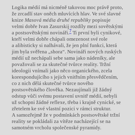
Logika médií má nicméně takovou moc právě proto,
že zrcadlí stav oněch mluvících hlav. Ve své slavné
knize
Masová média druhé republiky
popisuje
velmi dobře Ivan Zasurskij rozdíly mezi sovětskými
7
a postsovětskými novináři.
Ti první byli cynikové,
kteří velmi dobře chápali omezenost své role
a alibisticky si nalhávali, že jen plní funkci, která
jim byla svěřena „shora“. Novináři nových ruských
médií už nechápali sebe sama jako nádeníky, ale
považovali se za skutečné tvůrce reality. Tržní
ideologii vnímali jako něco organického, zcela
korespondujícího s jejich vnitřním přesvědčením,
co z nich dělá skutečné tvůrce nového
postsovětského člověka. Nezaujímali již žádný
odstup vůči svému postavení uvnitř médií, nebyli
už schopni žádné reflexe, třeba i krajně cynické, se
zřetelem ke své vlastní pozici v rámci struktur.
A samozřejmě že v podmínkách postsovětské tržní
reality se pokládali za vítěze nacházející se na
samotném vrcholu společenské pyramidy.