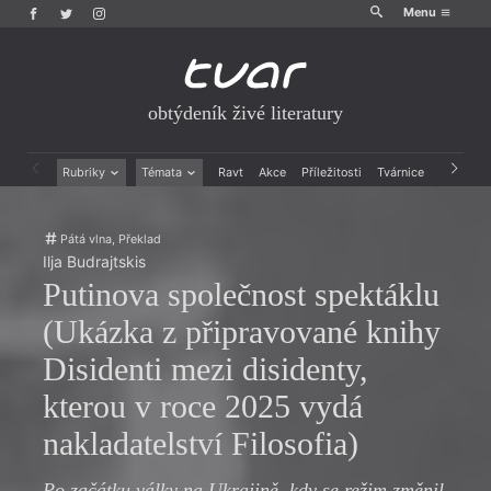
Menu
obtýdeník živé literatury
Rubriky
Témata
Ravt
Akce
Příležitosti
Tvárnice
Archiv
Beletrie
Ženy v katolické literatuře
Drobná publicistika
Právě vychází
Pátá vlna, Překlad
Esejistika
Mauzoleum
Ilja Budrajtskis
Recenze a reflexe
Divadlo
Putinova společnost spektáklu
Reportáže
Historie kolonialismu
Rozhovory
Dokument
(Ukázka z připravované knihy
Výroční ceny
Disidenti mezi disidenty,
kterou v roce 2025 vydá
nakladatelství Filosofia)
Po začátku války na Ukrajině, kdy se režim změnil