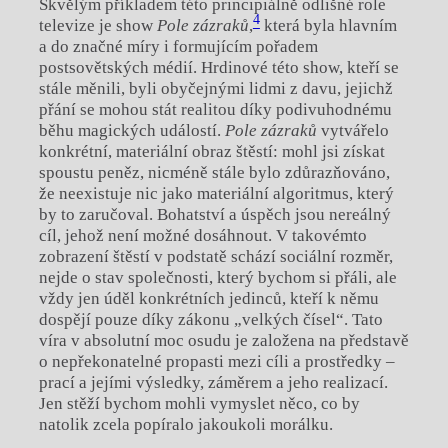
Skvělým příkladem této principiálně odlišné role
4
televize je show
Pole zázraků
,
která byla hlavním
a do značné míry i formujícím pořadem
postsovětských médií. Hrdinové této show, kteří se
stále měnili, byli obyčejnými lidmi z davu, jejichž
přání se mohou stát realitou díky podivuhodnému
běhu magických událostí.
Pole zázraků
vytvářelo
konkrétní, materiální obraz štěstí: mohl jsi získat
spoustu peněz, nicméně stále bylo zdůrazňováno,
že neexistuje nic jako materiální algoritmus, který
by to zaručoval. Bohatství a úspěch jsou nereálný
cíl, jehož není možné dosáhnout. V takovémto
zobrazení štěstí v podstatě schází sociální rozměr,
nejde o stav společnosti, který bychom si přáli, ale
vždy jen úděl konkrétních jedinců, kteří k němu
dospějí pouze díky zákonu „velkých čísel“. Tato
víra v absolutní moc osudu je založena na představě
o nepřekonatelné propasti mezi cíli a prostředky –
prací a jejími výsledky, záměrem a jeho realizací.
Jen stěží bychom mohli vymyslet něco, co by
natolik zcela popíralo jakoukoli morálku.