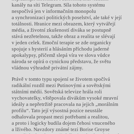
kanály na síti Telegram. Síla tohoto systému
nespočívá jen v informačním monopolu
a synchronizaci politických poselství, ale také v její
totálnosti. Hranice mezi obrazem, který vytvářejí
média, a životní zkušeností diváka se postupně
stává nezřetelnou, takže obraz a realita se slévají
v jeden celek. Emoční terapie se zde organicky
spojuje s hysterií a hlásáním příchodu jaderné
apokalypsy, přičemž slepá víra ve slova vůdce
národa se opírá o cynickou představu, že světu
vládnou výhradně privátní zájmy.
Právě v tomto typu spojení se životem spočívá
radikální rozdíl mezi Putinovými a sovětskými
státními médii. Sovětská televize hrála roli
vychovatelky, vštěpovala divákům vysoké mravní
ideály a nepřetržitě pracovala na jejich „morálním
profilu“. Tato její výsostná pozice neustále
odhalovala propast mezi potřebami a realitou,
a proto i logicky budila dojem čehosi vnuceného
a lživého. Navzdory známé tezi Borise Groyse