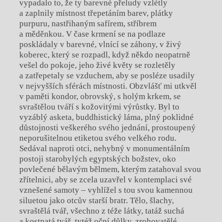
vypadalo to, že ty barevné přeludy vzlétly
a zaplnily místnost třepetáním barev, plátky
purpuru, nastřihaným safírem, stříbrem
a měděnkou. V čase krmení se na podlaze
poskládaly v barevné, vlnící se záhony, v živý
koberec, který se rozpadl, když někdo neopatrně
vešel do pokoje, jeho živé květy se rozletěly
a zatřepetaly se vzduchem, aby se posléze usadily
v nejvyšších sférách místnosti. Obzvlášť mi utkvěl
v paměti kondor, obrovský, s holým krkem, se
svraštělou tváří s kožovitými výrůstky. Byl to
vyzáblý asketa, buddhistický láma, plný poklidné
důstojnosti veškerého svého jednání, prostoupený
neporušitelnou etiketou svého velkého rodu.
Sedával naproti otci, nehybný v monumentálním
postoji starobylých egyptských božstev, oko
povlečené bělavým bělmem, kterým zatahoval svou
zřítelnici, aby se zcela uzavřel v kontemplaci své
vznešené samoty – vyhlížel s tou svou kamennou
siluetou jako otcův starší bratr. Tělo, šlachy,
svraštělá tvář, všechno z téže látky, tatáž suchá
a kostnatá tvář, tytéž oční důlky, zrohovatělé