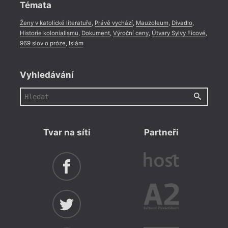
Témata
Ženy v katolické literatuře
,
Právě vychází
,
Mauzoleum
,
Divadlo
,
Historie kolonialismu
,
Dokument
,
Výroční ceny
,
Útvary Sylvy Ficové
,
969 slov o próze
,
Islám
Vyhledávání
Tvar na síti
Partneři