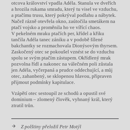
otcova království vpadla Adéla. Stanula ve dveřích
a hrozila rukama smradu, který tu visel ve vzduchu,
a ptačímu trusu, který pokrýval podlahu a nábytek.
Načež rázně otevřela okno, zaútočila smetákem na
ptačí vojsko a proměnila ho ve vířící chaos.
V pekelném mraku ptačích per, křídel a křiku
tančila Adéla tanec zániku a v podobě šílené
bakchantky se rozmachovala Dionýsovým thyrsem.
Zaskočený otec se pokoušel vznést se do vzduchu
spolu se svým ptačím zástupem. Okřídlený mrak
pozvolna řídl a nakonec na válečném poli zůstala
jen Adéla, vyčerpaná a prudce oddechující, a můj
otec, zahanbený, se sklopenou hlavou, připraven
přijmout podmínky kapitulace.
Vzápětí otec sestoupil ze schodů a opustil své
dominium – zlomený člověk, vyhnaný král, který
ztratil trůn.
Z polštiny přeložil Petr Motýl