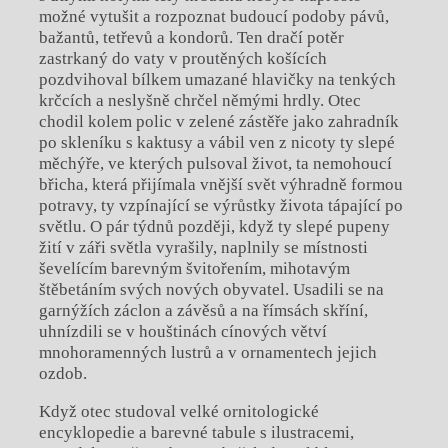
možné vytušit a rozpoznat budoucí podoby pávů,
bažantů, tetřevů a kondorů. Ten dračí potěr
zastrkaný do vaty v proutěných košících
pozdvihoval bílkem umazané hlavičky na tenkých
krčcích a neslyšně chrčel němými hrdly. Otec
chodil kolem polic v zelené zástěře jako zahradník
po skleníku s kaktusy a vábil ven z nicoty ty slepé
měchýře, ve kterých pulsoval život, ta nemohoucí
břicha, která přijímala vnější svět výhradně formou
potravy, ty vzpínající se výrůstky života tápající po
světlu. O pár týdnů později, když ty slepé pupeny
žití v záři světla vyrašily, naplnily se místnosti
ševelícím barevným švitořením, mihotavým
štěbetáním svých nových obyvatel. Usadili se na
garnýžích záclon a závěsů a na římsách skříní,
uhnízdili se v houštinách cínových větví
mnohoramenných lustrů a v ornamentech jejich
ozdob.
Když otec studoval velké ornitologické
encyklopedie a barevné tabule s ilustracemi,