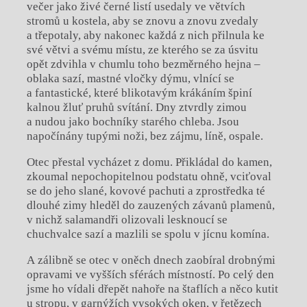
večer jako živé černé listí usedaly ve větvích
stromů u kostela, aby se znovu a znovu zvedaly
a třepotaly, aby nakonec každá z nich přilnula ke
své větvi a svému místu, ze kterého se za úsvitu
opět zdvihla v chumlu toho bezměrného hejna –
oblaka sazí, mastné vločky dýmu, vlnící se
a fantastické, které blikotavým krákáním špiní
kalnou žluť pruhů svítání. Dny ztvrdly zimou
a nudou jako bochníky starého chleba. Jsou
napočínány tupými noži, bez zájmu, líně, ospale.
Otec přestal vycházet z domu. Přikládal do kamen,
zkoumal nepochopitelnou podstatu ohně, vciťoval
se do jeho slané, kovové pachuti a zprostředka té
dlouhé zimy hleděl do zauzených závanů plamenů,
v nichž salamandři olizovali lesknoucí se
chuchvalce sazí a mazlili se spolu v jícnu komína.
A zálibně se otec v oněch dnech zaobíral drobnými
opravami ve vyšších sférách místností. Po celý den
jsme ho vídali dřepět nahoře na štaflích a něco kutit
u stropu, v garnýžích vysokých oken, v řetězech