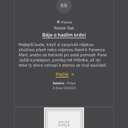
RR
Překlad
Radek Rak
Báje o hadím srdci
Nejlepší bude, když si zazpíváš nějakou
zbožnou píseň nebo májovou litanii k Panence
Marii, anebo se tisíckrát po sobě pomodli: Pane
Ježíši kyrielejson, pomiluj mě hříšníka, až do
tebe ty slova vstoupí a stanou se tvojí součástí.
Přečíst
Beletrie
– Próza
Z čísla 13/2023