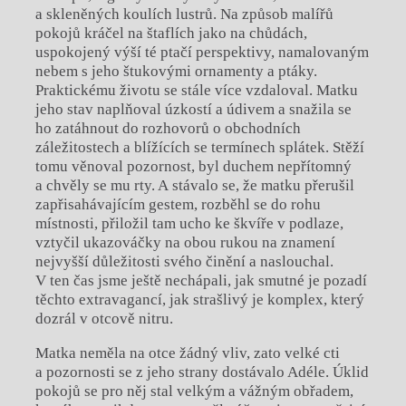
a skleněných koulích lustrů. Na způsob malířů
pokojů kráčel na štaflích jako na chůdách,
uspokojený výší té ptačí perspektivy, namalovaným
nebem s jeho štukovými ornamenty a ptáky.
Praktickému životu se stále více vzdaloval. Matku
jeho stav naplňoval úzkostí a údivem a snažila se
ho zatáhnout do rozhovorů o obchodních
záležitostech a blížících se termínech splátek. Stěží
tomu věnoval pozornost, byl duchem nepřítomný
a chvěly se mu rty. A stávalo se, že matku přerušil
zapřisahávajícím gestem, rozběhl se do rohu
místnosti, přiložil tam ucho ke škvíře v podlaze,
vztyčil ukazováčky na obou rukou na znamení
nejvyšší důležitosti svého činění a naslouchal.
V ten čas jsme ještě nechápali, jak smutné je pozadí
těchto extravagancí, jak strašlivý je komplex, který
dozrál v otcově nitru.
Matka neměla na otce žádný vliv, zato velké cti
a pozornosti se z jeho strany dostávalo Adéle. Úklid
pokojů se pro něj stal velkým a vážným obřadem,