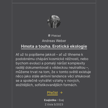
Překlad
Andreas Weber
Hmota a touha. Erotická ekologie
Ať už to popíšeme jakkoli – ať už tíhneme k
podobnému chápání kosmické něžnosti, nebo
bychom evoluci a pomalý nárůst komplexity
raději dokumentovali s vědeckou neutralitou –,
můžeme trvat na tom, že v tomto světě existuje
něco jako stále aktivní tendence věcí shlukovat
se a společně vytvářet vztahy v nových,
složitějších, sofistikovanějších formách.
Přečíst
Esejistika
– Esej
Z čísla 5/2023