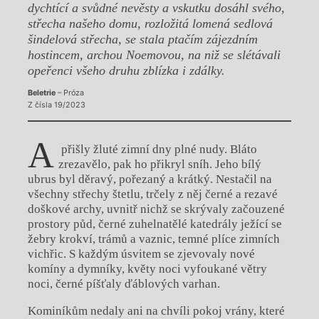
dychtící a svůdné nevěsty a vskutku dosáhl svého,
střecha našeho domu, rozložitá lomená sedlová
šindelová střecha, se stala ptačím zájezdním
hostincem, archou Noemovou, na niž se slétávali
opeřenci všeho druhu zblízka i zdálky.
Beletrie
– Próza
Z čísla 19/2023
A
přišly žluté zimní dny plné nudy. Bláto
zrezavělo, pak ho přikryl sníh. Jeho bílý
ubrus byl děravý, pořezaný a krátký. Nestačil na
všechny střechy štetlu, trčely z něj černé a rezavé
doškové archy, uvnitř nichž se skrývaly začouzené
prostory půd, černé zuhelnatělé katedrály ježící se
žebry krokví, trámů a vaznic, temné plíce zimních
vichřic. S každým úsvitem se zjevovaly nové
komíny a dymníky, květy noci vyfoukané větry
noci, černé píšťaly ďáblových varhan.
Kominíkům nedaly ani na chvíli pokoj vrány, které