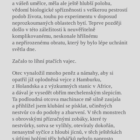
a vášeň umělce, měla ale ještě hlubší polohu,
vědomí biologické spřízněnosti s veškerou pestrostí
podob života, touhu po experimentu v doposud
neprozkoumaných oblastech bytí. Teprve později
došlo v této záležitosti k neuvěřitelně
komplikovanému, neskonale hříšnému
a nepřirozenému obratu, který by bylo lépe uchránit
světla dne.
Začalo to líhní ptačích vajec.
Otec vynaložil mnoho peněz a námahy, aby si
opatřil již oplodněná vejce z Hamburku,
z Holandska a z výzkumných stanic v Africe,
a dával je vysedět obřím mechelenským slepicím.
Ta podloudná otcova machinace mě silně zaujala
a přihlížel jsem klubání se písklat, učiněných
nestvůr co do podoby a zbarvení. V těch monstrech
s obrovskými přízračnými zobáky, které ty
nestvůrky, sotva se vylíhly, otevíraly dokořán,
nenasytně syčíce z hloubi jícnů, v těch ještěrkách
s útlými holými těly hrbáčků nebylo naprosto