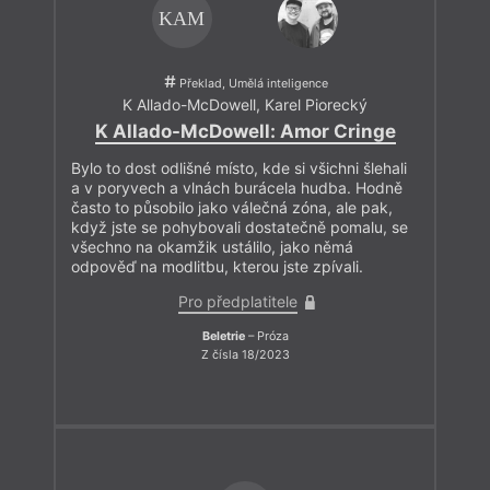
KAM
Překlad, Umělá inteligence
K Allado-McDowell
,
Karel Piorecký
K Allado-McDowell: Amor Cringe
Bylo to dost odlišné místo, kde si všichni šlehali
a v poryvech a vlnách burácela hudba. Hodně
často to působilo jako válečná zóna, ale pak,
když jste se pohybovali dostatečně pomalu, se
všechno na okamžik ustálilo, jako němá
odpověď na modlitbu, kterou jste zpívali.
Pro předplatitele
Beletrie
– Próza
Z čísla 18/2023