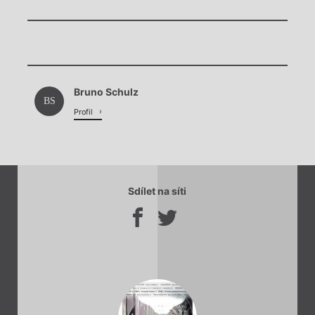
Chviličku.
Bruno Schulz
Načítá se.
BS
Profil
Sdílet na síti