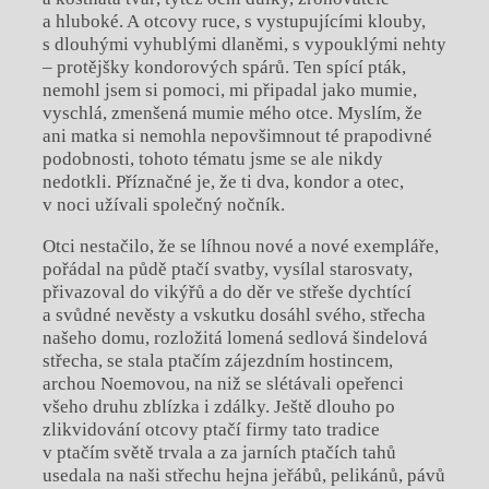
a hluboké. A otcovy ruce, s vystupujícími klouby,
s dlouhými vyhublými dlaněmi, s vypouklými nehty
– protějšky kondorových spárů. Ten spící pták,
nemohl jsem si pomoci, mi připadal jako mumie,
vyschlá, zmenšená mumie mého otce. Myslím, že
ani matka si nemohla nepovšimnout té prapodivné
podobnosti, tohoto tématu jsme se ale nikdy
nedotkli. Příznačné je, že ti dva, kondor a otec,
v noci užívali společný nočník.
Otci nestačilo, že se líhnou nové a nové exempláře,
pořádal na půdě ptačí svatby, vysílal starosvaty,
přivazoval do vikýřů a do děr ve střeše dychtící
a svůdné nevěsty a vskutku dosáhl svého, střecha
našeho domu, rozložitá lomená sedlová šindelová
střecha, se stala ptačím zájezdním hostincem,
archou Noemovou, na niž se slétávali opeřenci
všeho druhu zblízka i zdálky. Ještě dlouho po
zlikvidování otcovy ptačí firmy tato tradice
v ptačím světě trvala a za jarních ptačích tahů
usedala na naši střechu hejna jeřábů, pelikánů, pávů