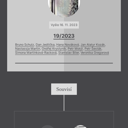
Vyšlo 16. 11. 2023
19/2023
Bruno Schulz
,
Dan Jedlička
,
Hana Nováková
,
Jan Alatyr Kozák
,
Nastassja Martin
,
Ondřej Krystyník
,
Petr Motýl
,
Petr Šesták
,
Simona Martínková-Racková
,
Stanislav Biler
,
Veronika Gregorová
Souvisí