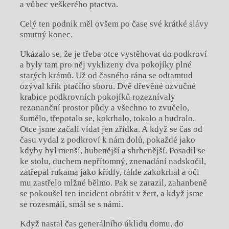
a vůbec veškerého ptactva.
Celý ten podnik měl ovšem po čase své krátké slávy
smutný konec.
Ukázalo se, že je třeba otce vystěhovat do podkroví
a byly tam pro něj vyklizeny dva pokojíky plné
starých krámů. Už od časného rána se odtamtud
ozýval křik ptačího sboru. Dvě dřevěné ozvučné
krabice podkrovních pokojíků rozeznívaly
rezonanční prostor půdy a všechno to zvučelo,
šumělo, třepotalo se, kokrhalo, tokalo a hudralo.
Otce jsme začali vídat jen zřídka. A když se čas od
času vydal z podkroví k nám dolů, pokaždé jako
kdyby byl menší, hubenější a shrbenější. Posadil se
ke stolu, duchem nepřítomný, znenadání nadskočil,
zatřepal rukama jako křídly, táhle zakokrhal a oči
mu zastřelo mlžné bělmo. Pak se zarazil, zahanbeně
se pokoušel ten incident obrátit v žert, a když jsme
se rozesmáli, smál se s námi.
Když nastal čas generálního úklidu domu, do