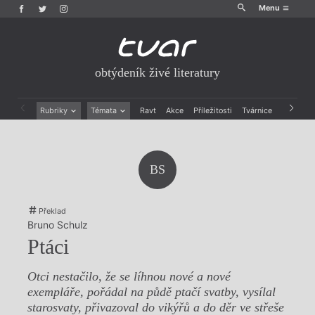
Menu
obtýdeník živé literatury
Rubriky
Témata
Ravt
Akce
Příležitosti
Tvárnice
Archiv
Beletrie
Ženy v katolické literatuře
Drobná publicistika
Právě vychází
Esejistika
Mauzoleum
BS
Recenze a reflexe
Divadlo
Reportáže
Historie kolonialismu
Rozhovory
Dokument
Překlad
Výroční ceny
Bruno Schulz
Ptáci
Otci nestačilo, že se líhnou nové a nové
exempláře, pořádal na půdě ptačí svatby, vysílal
starosvaty, přivazoval do vikýřů a do děr ve střeše