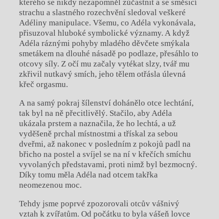
kterého se nikdy nezapomněl zúčastnit a se směsicí
strachu a slastného rozechvění sledoval veškeré
Adéliny manipulace. Všemu, co Adéla vykonávala,
přisuzoval hluboké symbolické významy. A když
Adéla ráznými pohyby mladého děvčete smýkala
smetákem na dlouhé násadě po podlaze, přesáhlo to
otcovy síly. Z očí mu začaly vytékat slzy, tvář mu
zkřivil nutkavý smích, jeho tělem otřásla úlevná
křeč orgasmu.
A na samý pokraj šílenství dohánělo otce lechtání,
tak byl na ně přecitlivělý. Stačilo, aby Adéla
ukázala prstem a naznačila, že ho lechtá, a už
vyděšeně prchal místnostmi a třískal za sebou
dveřmi, až nakonec v posledním z pokojů padl na
břicho na postel a svíjel se na ní v křečích smíchu
vyvolaných představami, proti nimž byl bezmocný.
Díky tomu měla Adéla nad otcem takřka
neomezenou moc.
Tehdy jsme poprvé zpozorovali otcův vášnivý
vztah k zvířatům. Od počátku to byla vášeň lovce