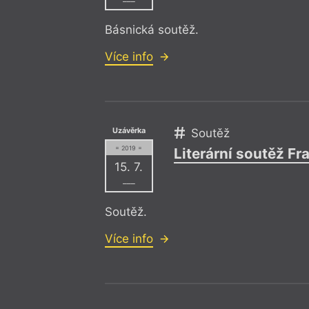
–––
Básnická soutěž.
Více info
Uzávěrka
Soutěž
= 2019 =
Literární soutěž Fr
15. 7.
–––
Soutěž.
Více info