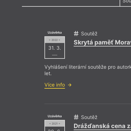
Sou
Výroční cen
Všechny typy příležitostí
Almanach
,
Kolokvium
,
Mobilita
,
Pracovní na
Uzávěrka
Soutěž
= 2022 =
Skrytá paměť Morav
31. 3.
–––
Vyhlášení literární soutěže pro autor
let.
Více info
Uzávěrka
Soutěž
= 2021 =
Drážďanská cena za