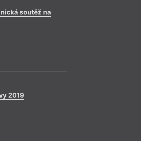
Rezid
15. 2.
spiso
snická soutěž na
–––
2018
Pozvánka na tvůrčí
Více info
Uzávěrka
Rez
= 2016 =
Spiso
vy 2019
30. 10.
2017
–––
Více info