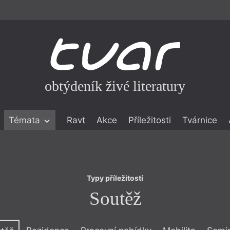
obtýdeník živé literatury
Typy příležitostí
Témata
Ravt
Akce
Příležitosti
Tvárnice
Soutěž
ické literatuře
icistika
zí
Typy příležitostí
eflexe
Soutěž
onialismu