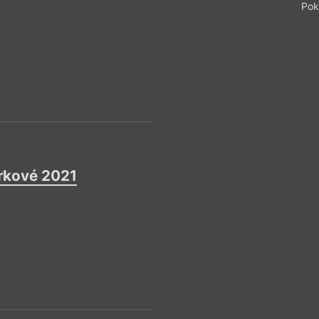
20. 11.
Pok
–––
Literární rezidence
Více info
Uzávěrka
Rez
= 2021 =
rkové 2021
Tvůrč
31. 12.
–––
Rezidence ve Španě
Více info