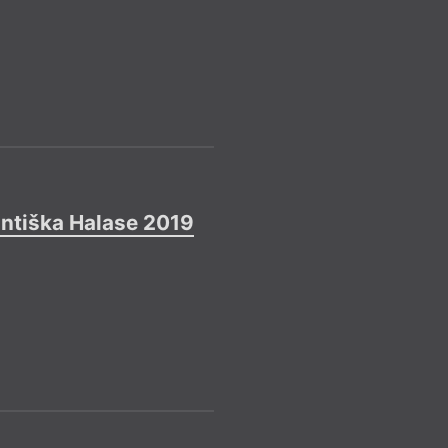
–––
Rezidenční pobyt 
Více info
Uzávěrka
Rez
= 2018 =
antiška Halase 2019
Rezid
23. 4.
–––
Více info
Uzávěrka
Rez
= 2018 =