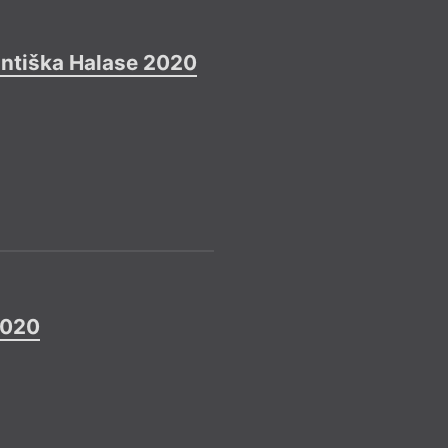
Uzávěrka
Rez
= 2019 =
rantiška Halase 2020
Viseg
30. 11.
pobyt
–––
Rezidence v zemích
Více info
Uzávěrka
Rez
= 2019 =
2020
Rezid
21. 3.
české
–––
Rezidenční pobyt v 