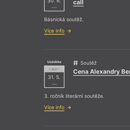
30. 6.
call
–––
Básnická soutěž.
Více info
Uzávěrka
Soutěž
= 2021 =
Cena Alexandry Be
31. 5.
–––
3. ročník literární soutěže.
Více info