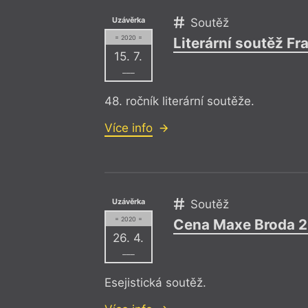
Uzávěrka
Soutěž
= 2020 =
Literární soutěž F
15. 7.
–––
48. ročník literární soutěže.
Více info
Uzávěrka
Soutěž
= 2020 =
Cena Maxe Broda 
26. 4.
–––
Esejistická soutěž.