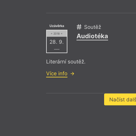
Uzávěrka
Soutěž
= 2018 =
Audiotéka
28. 9.
–––
Literární soutěž.
Více info
Načíst dalš