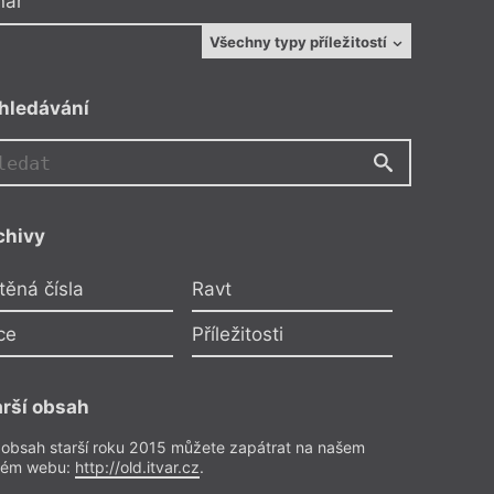
nář
Všechny typy příležitostí
vorba
hledávání
idence
: Visegrádský program
enčních pobytů pro literáty (VLRP)
r. 2022
chivy
 v zemích Visegrádu.
těná čísla
Ravt
ce
Příležitosti
arší obsah
idence
 obsah starší roku 2015 můžete zapátrat na našem
rém webu:
http://old.itvar.cz
.
call: Literární rezidence v Košicích