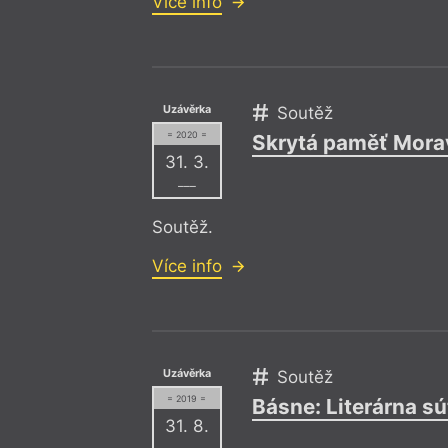
Více info
Uzávěrka
Soutěž
= 2020 =
Skrytá paměť Mora
31. 3.
–––
Soutěž.
Více info
Uzávěrka
Soutěž
= 2019 =
Básne: Literárna s
31. 8.