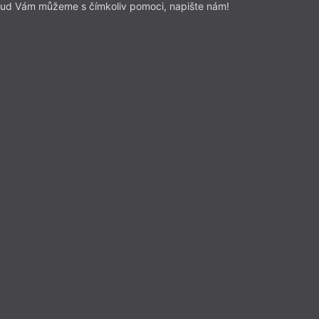
ud Vám můžeme s čímkoliv pomoci, napište nám!
 zaměřená na tvorbu a překlad.
idence
í rezidence: Katalánsko, Andora
lsku.