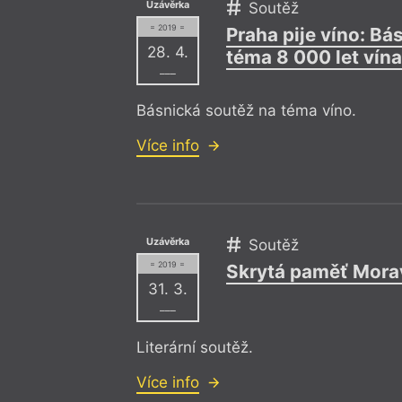
Uzávěrka
Soutěž
= 2019 =
Praha pije víno: Bá
28. 4.
téma 8 000 let vína
–––
Básnická soutěž na téma víno.
Více info
Uzávěrka
Soutěž
= 2019 =
Skrytá paměť Mora
31. 3.
–––
Literární soutěž.
Více info