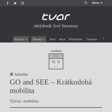
Menu
obtýdeník živé literatury
Rubriky
Témata
Ravt
Akce
Příležitosti
Tvárnice
Archiv
Beletrie
Ženy v katolické literatuře
Uzávěrka
Drobná publicistika
Právě vychází
= 2018 =
Esejistika
Mauzoleum
10. 9.
Recenze a reflexe
Divadlo
–––
Reportáže
Historie kolonialismu
Rozhovory
Dokument
Mobilita
Výroční ceny
GO and SEE – Krátkodobá
mobilita
Výzva: mobilita.