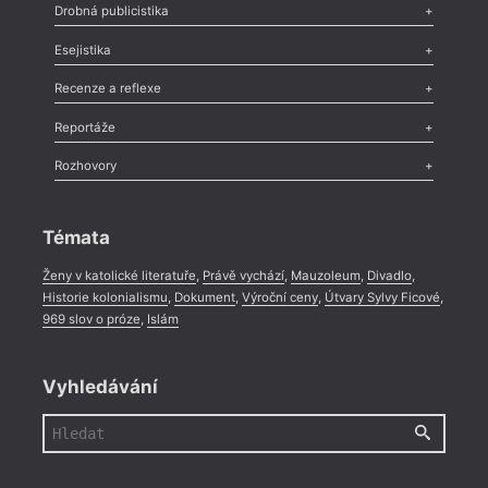
Poezie
,
Próza
,
Dokumenty
,
Drama
,
Celá rubrika
Drobná publicistika
Odlesk
,
Zasláno
,
Nezařazené
,
Novinky v Tvaru
,
Slovo
,
Výročí
,
Esejistika
Nekrolog
,
Glosa
,
Sloupek
,
Pozvánka
,
Literární soutěž
,
Komentář
,
Celá rubrika
Esej
,
Pádlo
,
Úvaha
,
Texty
,
Studie
,
Celá rubrika
Recenze a reflexe
Recenze
,
Dvakrát
,
Horké párky
,
969 slov o próze
,
Reportáže
Méně slov o próze
,
Celá rubrika
Literární zítřky
,
Reportáž
,
Literární život
,
Divadlo
,
Kritický ohlas
,
Rozhovory
Celá rubrika
Rozhovor
,
Anketa
,
Celá rubrika
Témata
Ženy v katolické literatuře
,
Právě vychází
,
Mauzoleum
,
Divadlo
,
Historie kolonialismu
,
Dokument
,
Výroční ceny
,
Útvary Sylvy Ficové
,
969 slov o próze
,
Islám
Vyhledávání