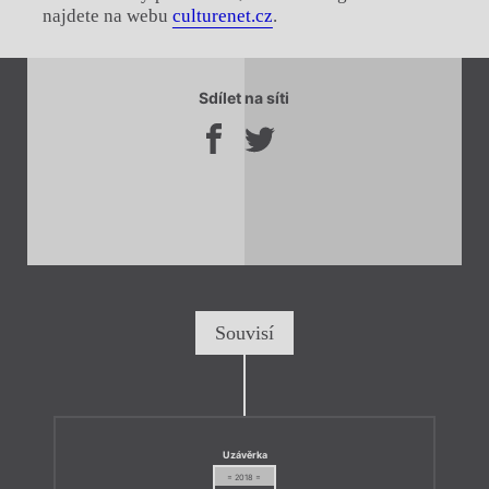
najdete na webu
culturenet.cz
.
Chviličku.
Sdílet na síti
Načítá se.
Souvisí
Uzávěrka
= 2018 =