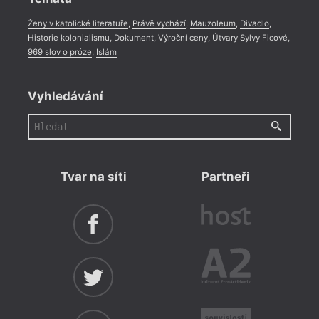
Ženy v katolické literatuře
,
Právě vychází
,
Mauzoleum
,
Divadlo
,
Historie kolonialismu
,
Dokument
,
Výroční ceny
,
Útvary Sylvy Ficové
,
969 slov o próze
,
Islám
Vyhledávání
Tvar na síti
Partneři