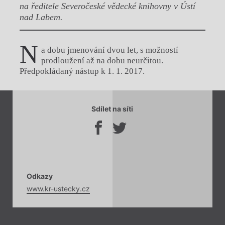
na ředitele Severočeské vědecké knihovny v Ústí
nad Labem.
N
a dobu jmenování dvou let, s možností
prodloužení až na dobu neurčitou.
Předpokládaný nástup k 1. 1. 2017.
Chviličku.
Sdílet na síti
Načítá se.
Odkazy
www.kr-ustecky.cz