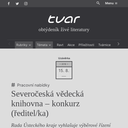
Menu
obtýdeník živé literatury
Rubriky
Témata
Ravt
Akce
Příležitosti
Tvárnice
Archiv
Beletrie
Ženy v katolické literatuře
Uzávěrka
Drobná publicistika
Právě vychází
= 2016 =
Esejistika
Mauzoleum
15. 8.
Recenze a reflexe
Divadlo
–––
Reportáže
Historie kolonialismu
Rozhovory
Dokument
Pracovní nabídky
Výroční ceny
Severočeská vědecká
knihovna – konkurz
(ředitel/ka)
Rada Ústeckého kraje vyhlašuje výběrové řízení