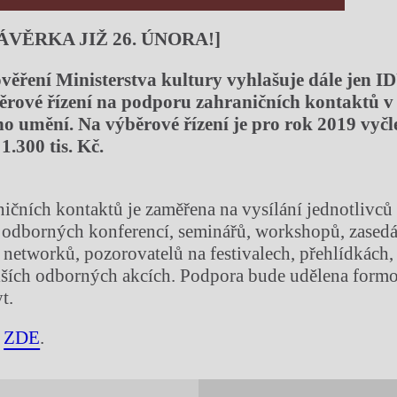
ÁVĚRKA JIŽ 26. ÚNORA!]
věření Ministerstva kultury vyhlašuje dále jen I
ěrové řízení na podporu zahraničních kontaktů v 
ho umění. Na výběrové řízení je pro rok 2019 vyč
1.300 tis. Kč.
ičních kontaktů je zaměřena na vysílání jednotlivců 
 odborných konferencí, seminářů, workshopů, zased
networků, pozorovatelů na festivalech, přehlídkách,
alších odborných akcích. Podpora bude udělena form
t.
í
ZDE
.
Chviličku.