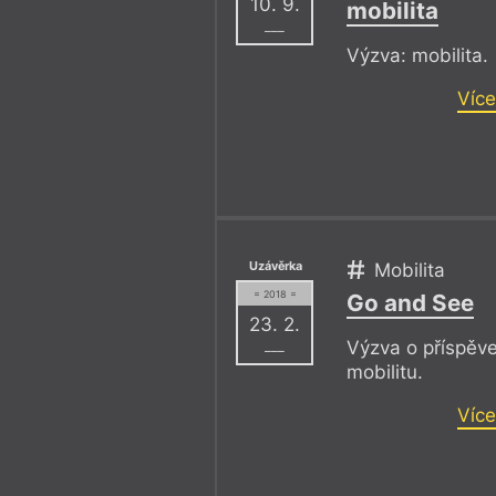
10. 9.
mobilita
–––
Výzva: mobilita.
Více
Uzávěrka
Mobilita
= 2018 =
Go and See
23. 2.
Výzva o příspěv
–––
mobilitu.
Více