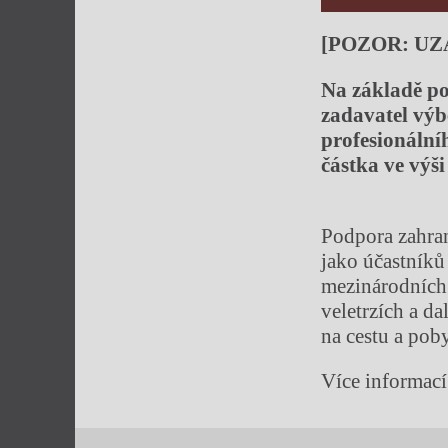
[POZOR: UZ
Na základě po
zadavatel výb
profesionální
částka ve výši 
Podpora zahran
jako účastníků
mezinárodních 
veletrzích a d
na cestu a poby
Více informac