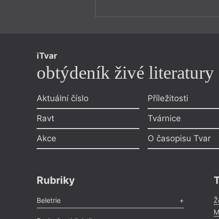
iTvar
obtýdeník živé literatury
Aktuální číslo
Příležitosti
Ravt
Tvárnice
Akce
O časopisu Tvar
Rubriky
Beletrie
Ž
M
Poezie
,
Próza
,
Dokumenty
,
Drama
,
Celá rubrika