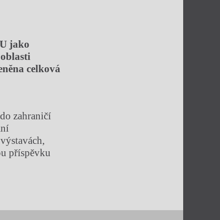
DU jako
oblasti
leněna celková
do zahraničí
ání
 výstavách,
ou příspěvku