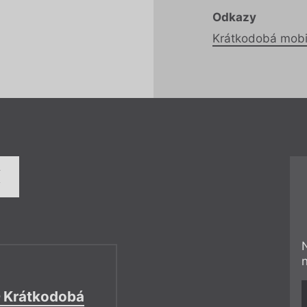
Odkazy
Načítá se.
Krátkodobá mobi
í
 Krátkodobá