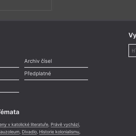
Vy
Archiv čísel
Předplatné
Témata
eny v katolické literatuře
,
Právě vychází
,
auzoleum
,
Divadlo
,
Historie kolonialismu
,