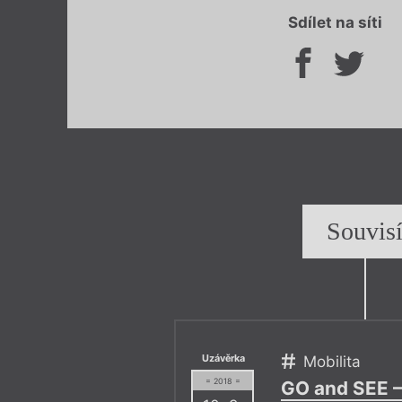
Sdílet na síti
Souvis
Uzávěrka
Mobilita
= 2018 =
GO and SEE –