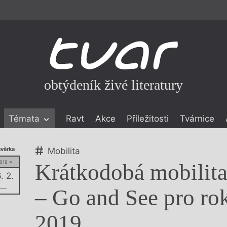
obtýdeník živé literatury
Témata
Ravt
Akce
Příležitosti
Tvárnice
ické literatuře
věrka
Mobilita
icistika
zí
019 =
Krátkodobá mobilit
. 2.
–––
eflexe
– Go and See pro ro
onialismu
2019