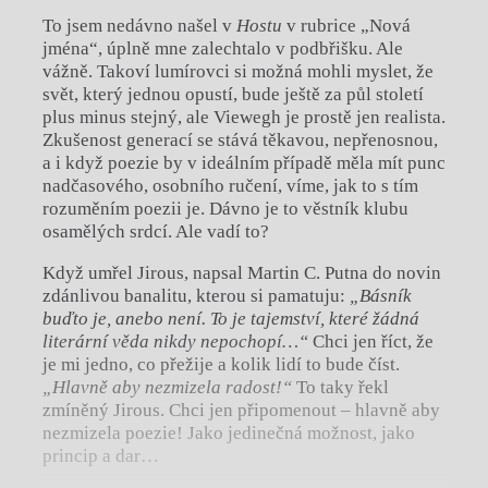
To jsem nedávno našel v
Hostu
v rubrice „Nová
jména“, úplně mne zalechtalo v podbřišku. Ale
vážně. Takoví lumírovci si možná mohli myslet, že
svět, který jednou opustí, bude ještě za půl století
plus minus stejný, ale Viewegh je prostě jen realista.
Zkušenost generací se stává těkavou, nepřenosnou,
a i když poezie by v ideálním případě měla mít punc
nadčasového, osobního ručení, víme, jak to s tím
rozuměním poezii je. Dávno je to věstník klubu
osamělých srdcí. Ale vadí to?
Když umřel Jirous, napsal Martin C. Putna do novin
zdánlivou banalitu, kterou si pamatuju:
„Básník
buďto je, anebo není. To je tajemství, které žádná
literární věda nikdy nepochopí…“
Chci jen říct, že
je mi jedno, co přežije a kolik lidí to bude číst.
„Hlavně aby nezmizela radost!“
To taky řekl
zmíněný Jirous. Chci jen připomenout – hlavně aby
nezmizela poezie! Jako jedinečná možnost, jako
princip a dar…