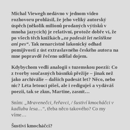
Michal Viewegh nedávno v jednom video
rozhovoru prohlásil, že jeho veliký autorský
úspěch (několik milionů prodaných výtisků v
mnoha jazycích) je relativní, protože dobře ví, že
po všech těch knížkách
„za padesát let neštěkne
ani pes“
. Tak nenarcistně lakonický odhad
pomíjivosti z úst extraslavného českého autora na
mne popravdě řečeno udělal dojem.
Kdybychom vedli analogii s tuzemskou poezií: Co
z tvorby současných básníků přežije – jinak než
jako archiválie – dalších padesát let? Něco, nebo
nic? Léta letoucí píšeš, ale i rediguješ a
vydáváš
poezii, tak se zkus, Martine, zasnít…
Sním:
„Mravenečci, řeřavci, / šustiví kmocháčci v
kadlubu lesa…“
, třeba něco takového? Co my
víme…
Šustiví kmocháčci?