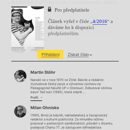
A ještě, když už jsme u toho citování, nevím, kdo to
řekl, snad taky on?
„Básník si nemá nic nárokovat,
Pro předplatitele
básník má být rád, že ho bližní nezabijou…“
Článek vyšel v čísle „
4/2016
“ a
dáváme ho k dispozici
předplatitelům.
Přihlášení
Získat číslo
Chviličku.
Martin Stöhr
Načítá se.
Narodil se v roce 1970 ve Zlíně. Básník a redaktor.
Vystudoval český jazyk a výtvarnou výchovu na
Pedagogické fakultě UP v Olomouci. Debutoval sbírkou
básní Teď noci (1995), která stejně ...
Profil
Milan Ohnisko
(1965, Brno) je básník, nakladatelský a časopisecký
redaktor a kulturní publicista. Za minulého režimu
pracoval v pomocných zaměstnáních, působil v disentu,
podepsal Chartu 77. Je zástupcem šéfredaktora