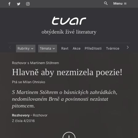
Menu
obtýdeník živé literatury
Rubriky
Témata
Ravt
Akce
Příležitosti
Tvárnice
Archiv
Beletrie
Ženy v katolické literatuře
Rozhovor s Martinem Stöhrem
Drobná publicistika
Právě vychází
Hlavně aby nezmizela poezie!
Esejistika
Mauzoleum
Recenze a reflexe
Divadlo
Ptá se Milan Ohnisko
Reportáže
Historie kolonialismu
Rozhovory
Dokument
S Martinem Stöhrem o básnických zahrádkách,
Výroční ceny
nedomilovaném Brně a povinnosti nezůstat
pitomcem.
Rozhovory
– Rozhovor
Z čísla 4/2016